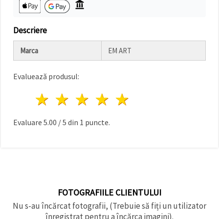
făcând clic
pe butonul
"Salvați"
Descriere
Аcceptati
Marca
EM ART
toate!
Setări
Evaluează produsul:
1 stea
2 stele
3 stele
4 stele
5 stele
Evaluare
5.00
/
5
din
1
puncte.
FOTOGRAFIILE CLIENTULUI
Nu s-au încărcat fotografii, (Trebuie să fiți un utilizator
înregistrat pentru a încărca imagini).