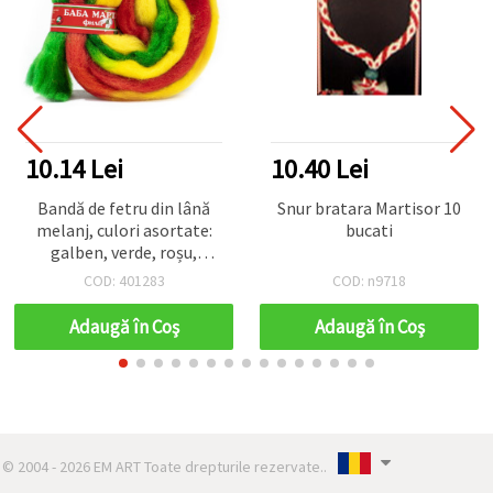
10.14 Lei
10.40 Lei
Bandă de fetru din lână
Snur bratara Martisor 10
melanj, culori asortate:
bucati
galben, verde, roșu,
pentru haine și accesorii
COD: 401283
COD: n9718
handmade, 50 g (~1,8 m)
Adaugă în Coş
Adaugă în Coş
© 2004 - 2026 EM ART Toate drepturile rezervate..