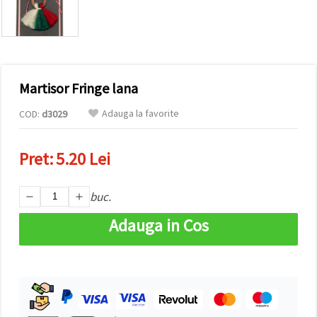
conținut și
reclame
mai
relevante,
inclusiv cu
ajutorul
partenerilor
Martisor Fringe lana
noștri de
analiză și
marketing.
Adauga la favorite
COD:
d3029
Puteți fi de
acord să
utilizați
Pret:
5.20 Lei
toate
cookie -
urile făcând
buc.
clic pe
"acceptati
toate!" Sau
Adauga in Cos
să vă
indicați
preferințele
în setări
selectând
un tip de
cookie -uri
dat și