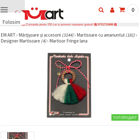
0
Folosim
Comanda peste 250 Lei si primesti transport gratuit!
0731715486
cookie-
EM ART
›
Mărţişoare și accesorii
(3144)
›
Martisoare cu amanuntul
(181)
›
uri
Designer Martisoare
(4)
›
Martisor Fringe lana
🍪 Folosim
cookie-uri
și
tehnologii
similare
pentru a
asigura
funcționarea
corectă a
site-ului,
pentru a vă
îmbunătăți
experiența
și, cu
acordul
ТОП ПРОДУКТ
dumneavoastră,
pentru a
analiza
traficul și a
afișa