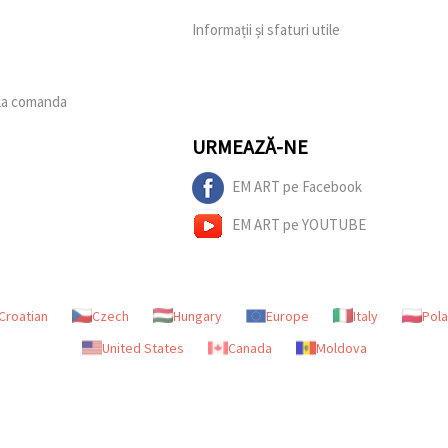
e
Informații și sfaturi utile
 la comanda
URMEAZĂ-NE
EM ART pe Facebook
EM ART pe YOUTUBE
Croatian
Czech
Hungary
Europe
Italy
Pol
United States
Canada
Moldova