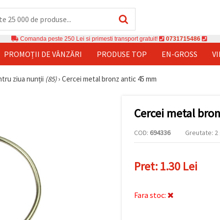
Comanda peste 250 Lei si primesti transport gratuit!
0731715486
PROMOȚII DE VÂNZĂRI
PRODUSE TOP
EN-GROSS
V
ntru ziua nunții
(85)
›
Cercei metal bronz antic 45 mm
Cercei metal bro
COD:
694336
Greutate: 2 
Pret:
1.30 Lei
Fara stoc: