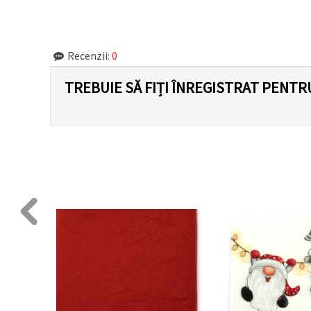
făcând clic
pe butonul
"Salvați"
Recenzii:
0
Аcceptati
toate!
TREBUIE SĂ FIȚI ÎNREGISTRAT PENTR
Setări