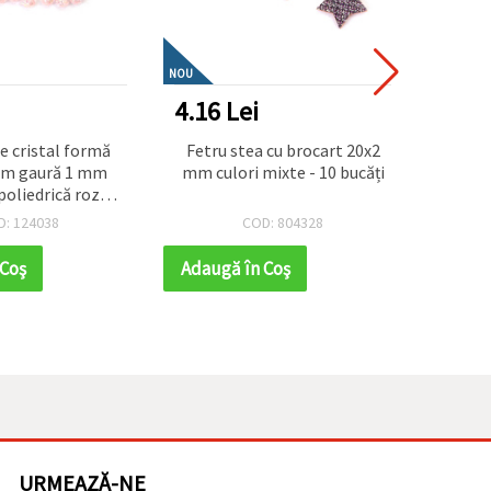
NOU
NOU
4.16 Lei
46.8
e cristal formă
Fetru stea cu brocart 20x2
Kit 
mm gaură 1 mm
mm culori mixte - 10 bucăți
AMIGU
poliedrică roz
gog
rcubeu -20 grame
D: 124038
COD: 804328
6 bucăți
 Coş
Adaugă în Coş
Adaug
URMEAZĂ-NE