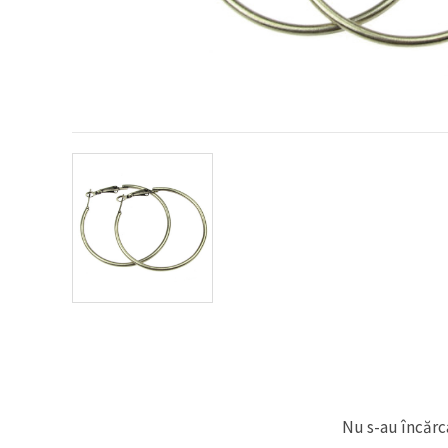
conținut și
reclame
mai
relevante,
inclusiv cu
ajutorul
partenerilor
noștri de
analiză și
marketing.
Puteți fi de
acord să
utilizați
toate
cookie -
urile făcând
clic pe
"acceptati
toate!" Sau
să vă
indicați
preferințele
în setări
selectând
un tip de
cookie -uri
Nu s-au încărca
dat și