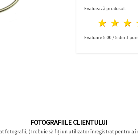
Evaluează produsul:
1 stea
2 st
Evaluare
5.00
/
5
din
1
punc
FOTOGRAFIILE CLIENTULUI
t fotografii, (Trebuie să fiți un utilizator înregistrat pentru a î