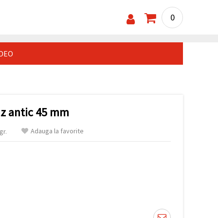
0
IDEO
nz antic 45 mm
Adauga la favorite
gr.