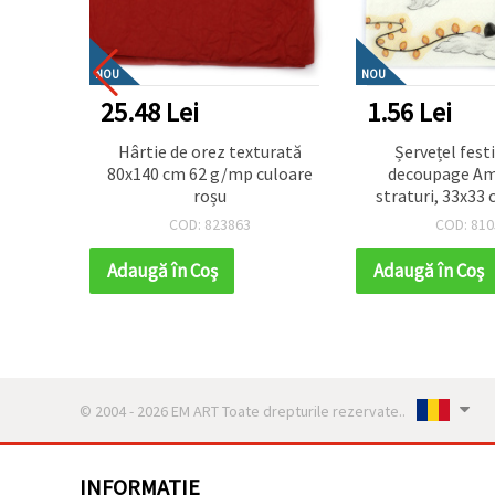
NOU
NOU
25.48 Lei
1.56 Lei
asă de
Hârtie de orez texturată
Șervețel fest
intie,
80x140 cm 62 g/mp culoare
decoupage Am
 1,5 mm
roșu
straturi, 33x33
pe șir de lumini, 
COD: 823863
COD: 810
– ideal pentru s
proiecte cre
Adaugă în Coş
Adaugă în Coş
decoup
© 2004 - 2026 EM ART Toate drepturile rezervate..
INFORMATIE