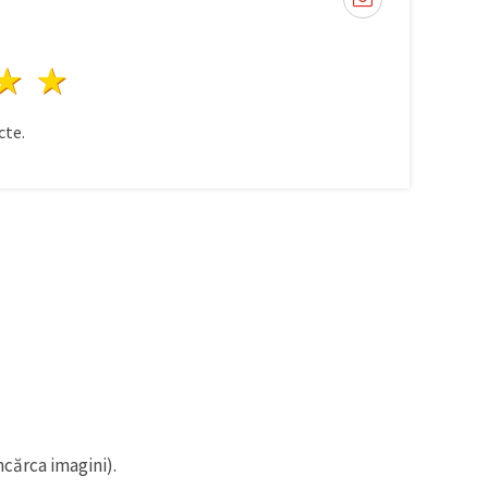
ele
3 stele
4 stele
5 stele
te.
ncărca imagini).