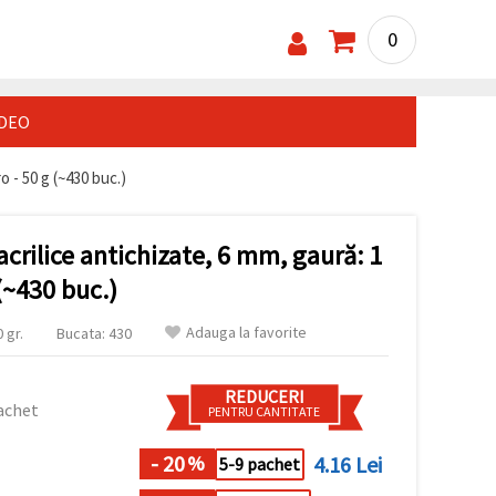
0
IDEO
 - 50 g (~430 buc.)
crilice antichizate, 6 mm, gaură: 1
(~430 buc.)
Adauga la favorite
 gr.
Bucata: 430
REDUCERI
achet
PENTRU CANTITATE
- 20
4.16 Lei
%
5-9 pachet