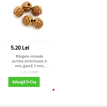
5.20 Lei
Mărgele rotunde
acrilice antichizate, 6
mm, gaură: 1 mm,
maro - 50 g (~430 buc.)
COD: 119649
Adaugă în Coş