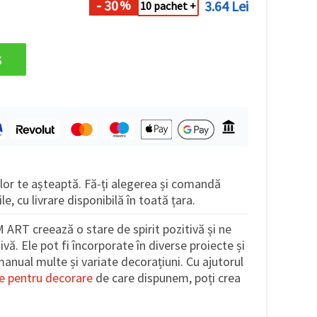
- 30
3.64 Lei
%
10 pachet +
s
or te așteaptă. Fă-ți alegerea și comandă
ile, cu livrare disponibilă în toată țara.
 ART creează o stare de spirit pozitivă și ne
ivă. Ele pot fi încorporate în diverse proiecte și
manual multe și variate decorațiuni. Cu ajutorul
e pentru decorare
de care dispunem, poți crea