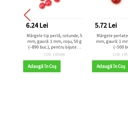
6.24 Lei
5.72 Lei
ide, 6
Mărgele tip perlă, rotunde, 5
Mărgele perlate
oșu, 50
mm, gaură: 1 mm, roșu, 50 g
mm, gaură: 1 mm
ijuterii
(~890 buc.), pentru bijuterii
(~500 b
e
handmade
COD: 105068
COD: 105
Adaugă în Coş
Adaugă în Coş