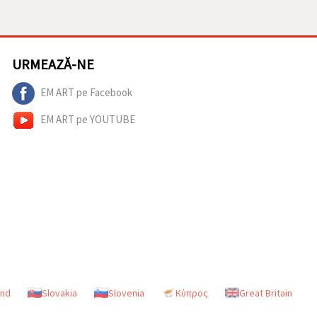
URMEAZĂ-NE
EM ART pe Facebook
EM ART pe YOUTUBE
and
Slovakia
Slovenia
Κύπρος
Great Britain