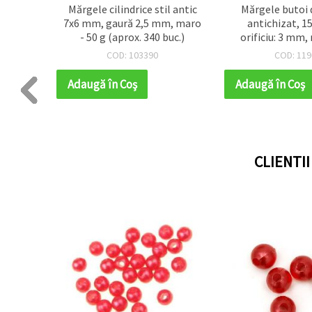
antic,
Mărgele cilindrice stil antic
Mărgele butoi d
 lemn,
7x6 mm, gaură 2,5 mm, maro
antichizat, 
4 mm,
- 50 g (aprox. 340 buc.)
orificiu: 3 mm,
uc.)
(~42 bu
COD: 103390
COD: 119
Adaugă în Coş
Adaugă în Coş
CLIENTI