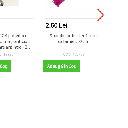
2.60 Lei
7.28
CCB poliedrice
Șnur din poliester 1 mm,
Mărge
5 mm, orificiu 1
ciclamen, ~20 m
argint
e argintie - 20
1,5 
(~300 buc.)
D: 133924
COD: 401709
 Coş
Adaugă în Coş
Adaug