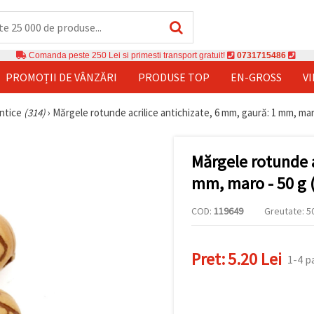
Comanda peste 250 Lei si primesti transport gratuit!
0731715486
PROMOȚII DE VÂNZĂRI
PRODUSE TOP
EN-GROSS
V
ntice
(314)
›
Mărgele rotunde acrilice antichizate, 6 mm, gaură: 1 mm, maro
Mărgele rotunde a
mm, maro - 50 g 
COD:
119649
Greutate: 50
Pret:
5.20 Lei
1-4 p