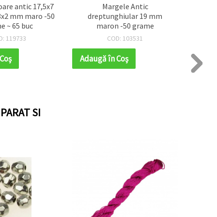
are antic 17,5x7
Margele Antic
Mărgel
8x2 mm maro -50
dreptunghiular 19 mm
cu ins
e ~ 65 buc
maron -50 grame
mm, or
D: 119733
COD: 103531
 Coş
Adaugă în Coş
Adaug
PARAT SI