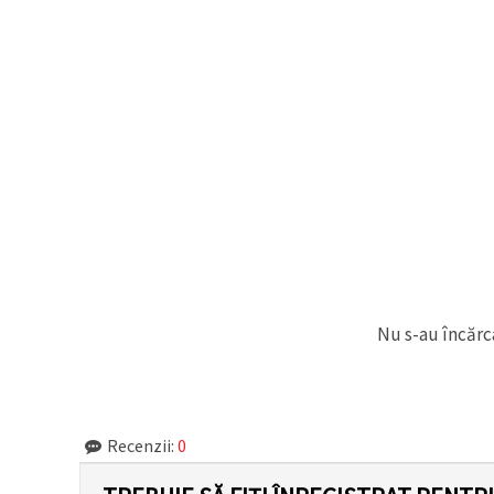
făcând clic
pe butonul
"Salvați"
Аcceptati
toate!
Setări
Nu s-au încărca
Recenzii:
0