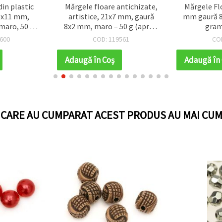
in plastic
Mărgele floare antichizate,
Mărgele Flo
15x11 mm,
artistice, 21x7 mm, gaură
mm gaură 
 maro, 50 g
8x2 mm, maro – 50 g (aprox.
gram
c.)
45 buc.)
600
COD: 119561
CO
Adaugă în Coş
Adaugă în
I CARE AU CUMPARAT ACEST PRODUS AU MAI CUM