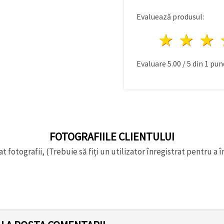
Evaluează produsul:
1 stea
2 st
Evaluare
5.00
/
5
din
1
punc
FOTOGRAFIILE CLIENTULUI
t fotografii, (Trebuie să fiți un utilizator înregistrat pentru a î