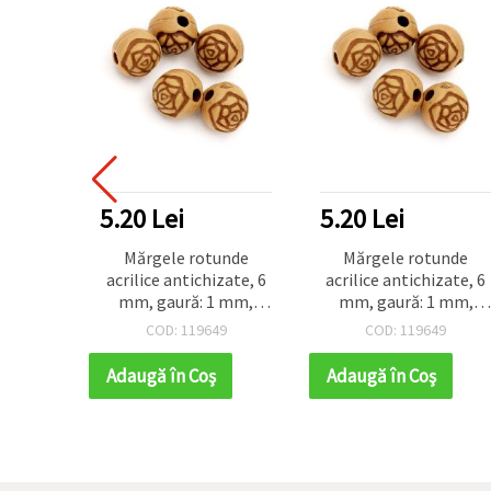
5.20 Lei
5.20 Lei
Mărgele rotunde
Mărgele rotunde
acrilice antichizate, 6
acrilice antichizate, 6
mm, gaură: 1 mm,
mm, gaură: 1 mm,
maro - 50 g (~430 buc.)
maro - 50 g (~430 buc.)
COD: 119649
COD: 119649
Adaugă în Coş
Adaugă în Coş