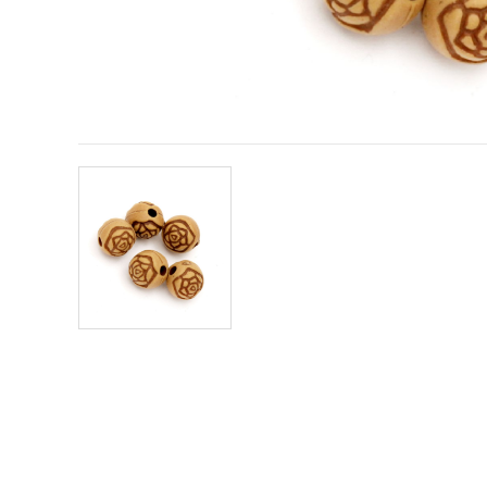
conținut și
reclame
mai
relevante,
inclusiv cu
ajutorul
partenerilor
noștri de
analiză și
marketing.
Puteți fi de
acord să
utilizați
toate
cookie -
urile făcând
clic pe
"acceptati
toate!" Sau
să vă
indicați
preferințele
în setări
selectând
un tip de
cookie -uri
dat și