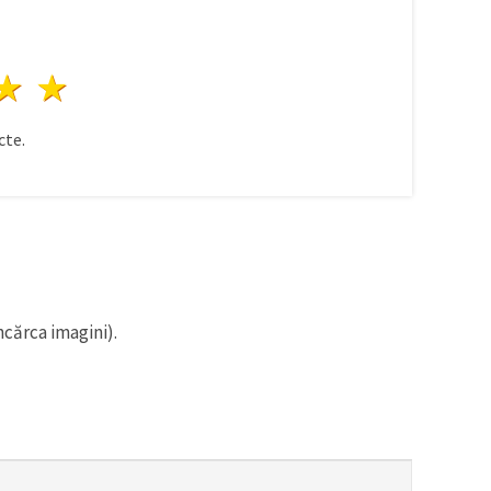
ele
3 stele
4 stele
5 stele
te.
ncărca imagini).