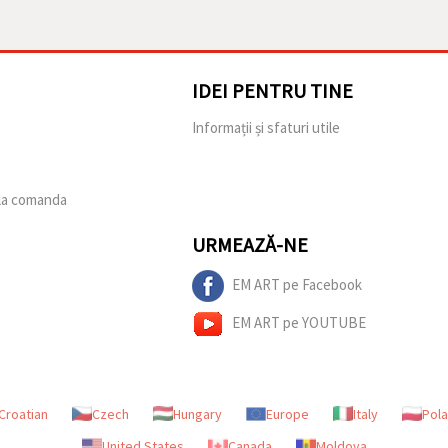
IDEI PENTRU TINE
e
Informații și sfaturi utile
 la comanda
URMEAZĂ-NE
EM ART pe Facebook
EM ART pe YOUTUBE
Croatian
Czech
Hungary
Europe
Italy
Pol
United States
Canada
Moldova