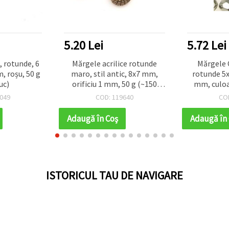
5.20 Lei
5.72 Lei
, rotunde, 6
Mărgele acrilice rotunde
Mărgele 
, roșu, 50 g
maro, stil antic, 8x7 mm,
rotunde 5x
uc)
orificiu 1 mm, 50 g (~150
mm, culoar
buc.)
grame 
049
COD: 119640
CO
Adaugă în Coş
Adaugă în
ISTORICUL TAU DE NAVIGARE