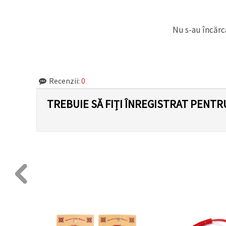
făcând clic
pe butonul
"Salvați"
Nu s-au încărca
Аcceptati
toate!
Setări
Recenzii:
0
TREBUIE SĂ FIȚI ÎNREGISTRAT PENTR