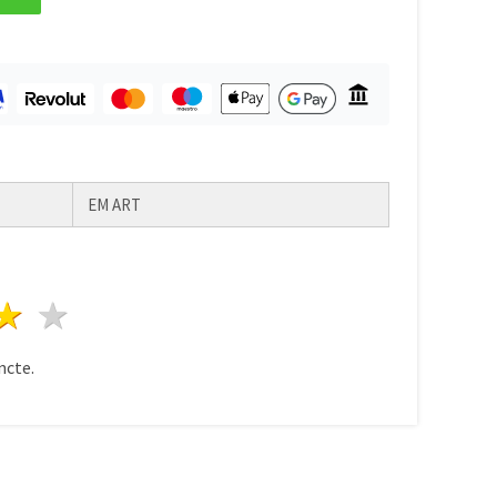
EM ART
ele
3 stele
4 stele
5 stele
ncte.