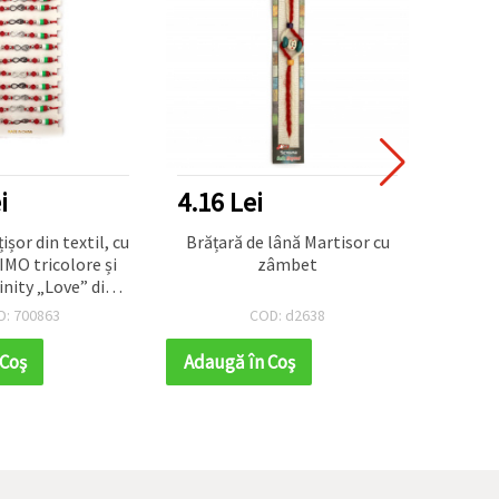
i
4.16 Lei
25.4
ișor din textil, cu
Brățară de lână Martisor cu
Brăța
MO tricolore și
zâmbet
bulgă
nity „Love” din
elemen
12 bucăți asortate
mod
D: 700863
COD: d2638
 Coş
Adaugă în Coş
Adaug