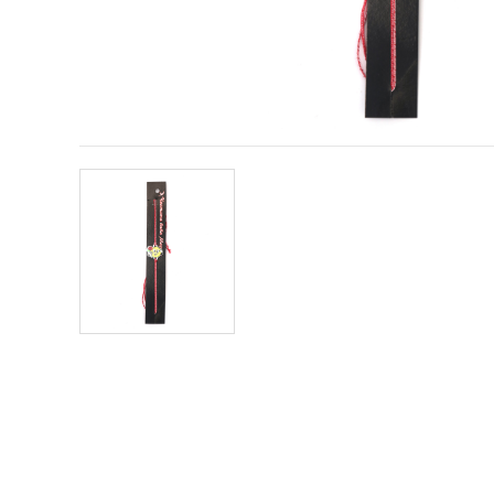
conținut și
reclame
mai
relevante,
inclusiv cu
ajutorul
partenerilor
noștri de
analiză și
marketing.
Puteți fi de
acord să
utilizați
toate
cookie -
urile făcând
clic pe
"acceptati
toate!" Sau
să vă
indicați
preferințele
în setări
selectând
un tip de
cookie -uri
dat și