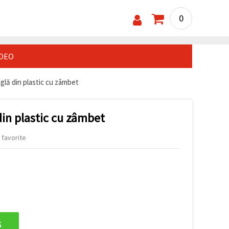
0
IDEO
iglă din plastic cu zâmbet
 din plastic cu zâmbet
 favorite
s