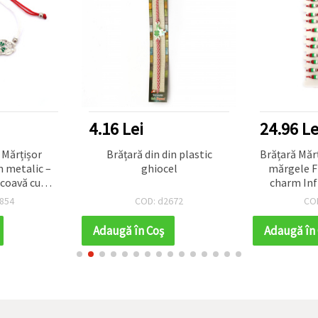
4.16 Lei
24.96 Le
 Mărțișor
Brățară din din plastic
Brățară Mărț
m metalic –
ghiocel
mărgele FI
tcoavă cu
charm Infi
, ghiocel și
oțel – set 
854
COD: d2672
CO
iță
Adaugă în Coş
Adaugă în