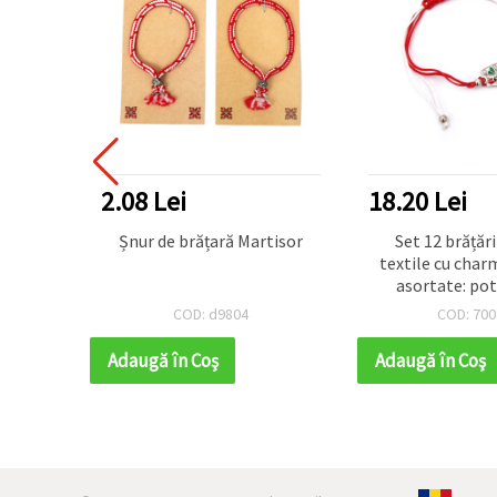
2.08 Lei
18.20 Lei
ilă cu
Șnur de brățară Martisor
Set 12 brățări
c -
textile cu char
 trifoi,
asortate: po
cristale, trifoi
COD: d9804
COD: 700
gărgăr
Adaugă în Coş
Adaugă în Coş