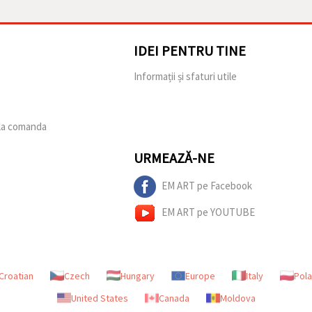
IDEI PENTRU TINE
e
Informații și sfaturi utile
 la comanda
URMEAZĂ-NE
EM ART pe Facebook
EM ART pe YOUTUBE
Croatian
Czech
Hungary
Europe
Italy
Pol
United States
Canada
Moldova