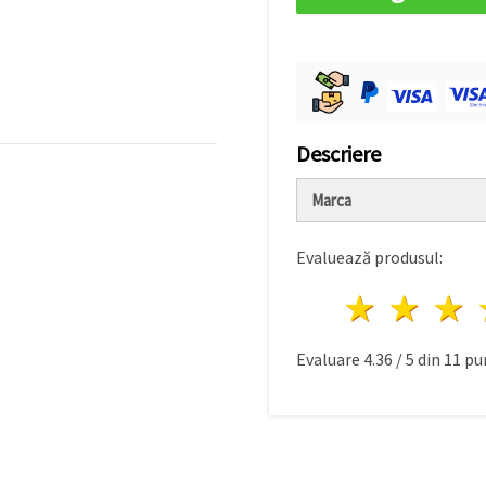
Descriere
Marca
Evaluează produsul:
1 stea
2 st
Evaluare
4.36
/
5
din
11
pu