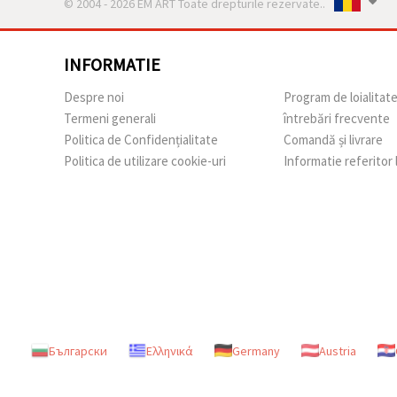
© 2004 - 2026 EM ART Toate drepturile rezervate..
INFORMATIE
Despre noi
Program de loialitat
Termeni generali
întrebări frecvente
Politica de Confidențialitate
Comandă și livrare
Politica de utilizare cookie-uri
Informatie referitor
Български
Ελληνικά
Germany
Austria