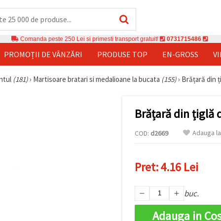
Comanda peste 250 Lei si primesti transport gratuit!
0731715486
PROMOȚII DE VÂNZĂRI
PRODUSE TOP
EN-GROSS
V
ntul
(181)
›
Martisoare bratari si medalioane la bucata
(155)
›
Brățară din ț
Brățară din țiglă
Adauga la
COD:
d2669
Pret:
4.16 Lei
buc.
Adauga in Co