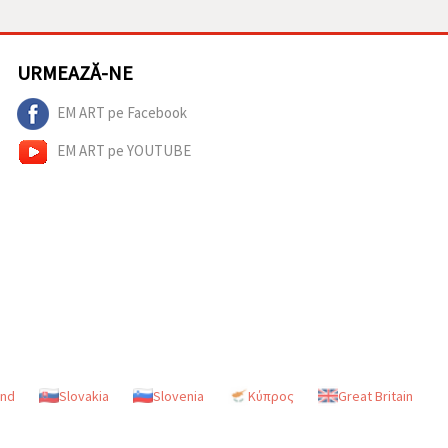
URMEAZĂ-NE
EM ART pe Facebook
EM ART pe YOUTUBE
and
Slovakia
Slovenia
Κύπρος
Great Britain