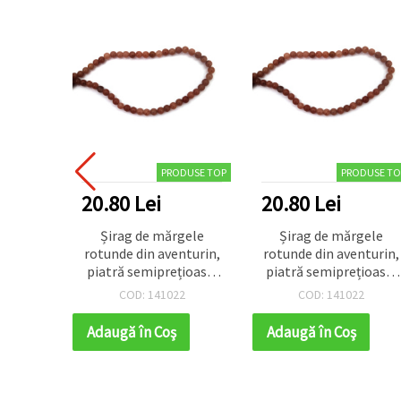
PRODUSE TOP
PRODUSE TO
20.80 Lei
20.80 Lei
Șirag de mărgele
Șirag de mărgele
rotunde din aventurin,
rotunde din aventurin,
piatră semiprețioasă,
piatră semiprețioasă,
mov prună închis, 6
mov prună închis, 6
COD: 141022
COD: 141022
mm ~ 60 buc.
mm ~ 60 buc.
Adaugă în Coş
Adaugă în Coş