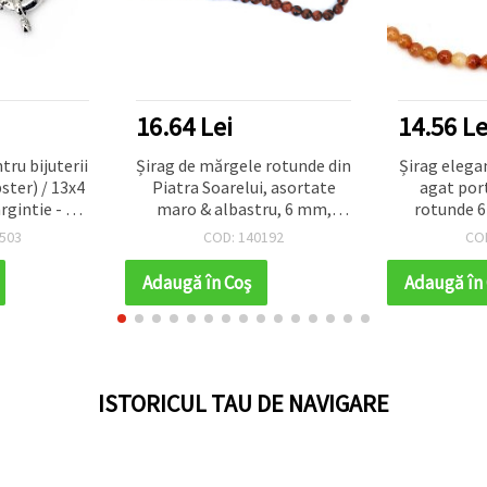
16.64 Lei
14.56 Lei
Șirag de mărgele rotunde din
Șirag elegant de mărgele di
Piatra Soarelui, asortate
agat portocaliu crăpat,
maro & albastru, 6 mm,
rotunde 6 mm, ~62 buc. –
aprox. 63 mărgele – mărgele
Perfect pentru designuri de
COD: 140192
COD: 144582
semiprețioase pentru
bijuterii stilate
bijuterii, brățări, coliere, DIY
Adaugă în Coş
Adaugă în Coş
handmade
ISTORICUL TAU DE NAVIGARE