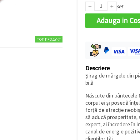
set
Adauga in Co
ТОП ПРОДУКТ
Descriere
Șirag de mărgele din p
bilă
Născute din pântecele M
corpul ei și posedă înțe
forță de atracție neobiș
să aducă prosperitate, să
expert; ai încredere în in
canal de energie pozitivă
clienților tăi.