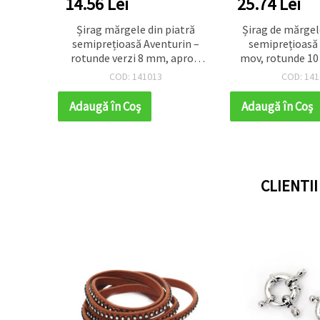
14.56 Lei
25.74 Lei
emi
Șirag mărgele din piatră
Șirag de mărgel
turine
semiprețioasă Aventurin –
semiprețioasă
 piese
rotunde verzi 8 mm, aprox.
mov, rotunde 10
32 buc., pentru bijuterii
36 buc., pentru
COD: 141013
COD: 141
handmade elegante
handmade, brățăr
Adaugă în Coş
Adaugă în Coş
CLIENTI