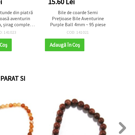
i
15.60 Lei
14.5
tunde din piatră
Bile de coarde Semi
Șira
oasă aventurin
Prețioase Bile Aventurine
semip
, șirag complet
Purple Ball 4mm ~ 95 piese
rotun
 mărgele) pentru
32 b
D: 141023
COD: 141021
ndmade, brățări și
ha
liere DIY
 Coş
Adaugă în Coş
Adaug
PARAT SI