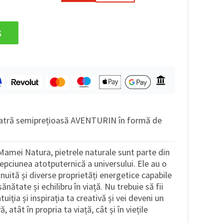
s
iatră semiprețioasă AVENTURIN în formă de
amei Natura, pietrele naturale sunt parte din
lepciunea atotputernică a universului. Ele au o
nuită și diverse proprietăți energetice capabile
nătate și echilibru în viață. Nu trebuie să fii
tuiția și inspirația ta creativă și vei deveni un
, atât în propria ta viață, cât și în viețile