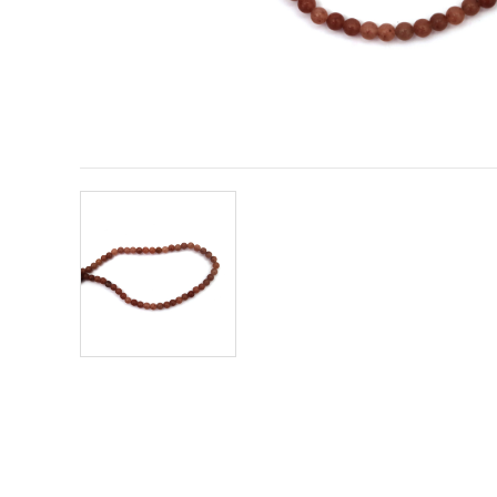
conținut și
reclame
mai
relevante,
inclusiv cu
ajutorul
partenerilor
noștri de
analiză și
marketing.
Puteți fi de
acord să
utilizați
toate
cookie -
urile făcând
clic pe
"acceptati
toate!" Sau
să vă
indicați
preferințele
în setări
selectând
un tip de
cookie -uri
dat și