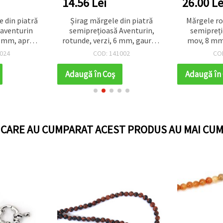
14.56 Lei
26.00 Le
e din piatră
Șirag mărgele din piatră
Mărgele ro
 aventurin
semiprețioasă Aventurin,
semipreți
 mm, aprox.
rotunde, verzi, 6 mm, gaură 1
mov, 8 mm
 bijuterii
mm, ~62 buc
(aprox. 45
024
COD: 141002
CO
i și coliere
bijuterii ha
co
Adaugă în Coş
Adaugă în
I CARE AU CUMPARAT ACEST PRODUS AU MAI CUM