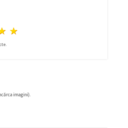
ele
3 stele
4 stele
5 stele
te.
ncărca imagini).