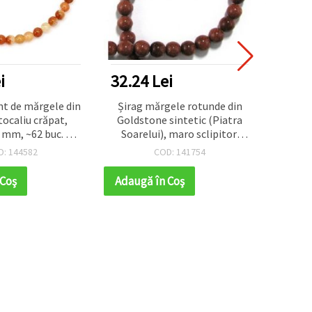
32.24 Lei
18.20 Lei
n
Șirag mărgele rotunde din
Mărgele din agat de 
Goldstone sintetic (Piatra
vopsit, albastru-ne
Soarelui), maro sclipitor,
marmorate, rotunde n
vopsite, 10 mm, 36 buc.
8 mm, șirag din piat
COD: 141754
COD: 143553
naturală ~48 buc., pe
confecționare bijute
Adaugă în Coş
Adaugă în Coş
handmade & proiecte