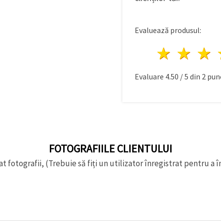
Evaluează produsul:
1 stea
2 st
Evaluare
4.50
/
5
din
2
punc
FOTOGRAFIILE CLIENTULUI
t fotografii, (Trebuie să fiți un utilizator înregistrat pentru a î