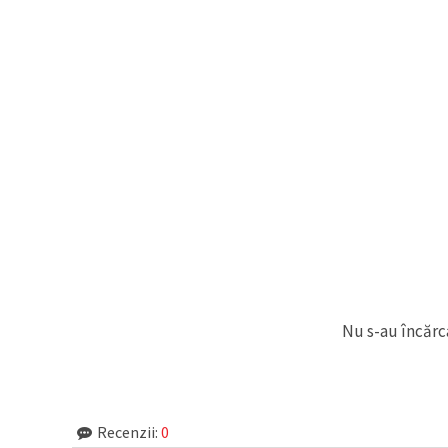
făcând clic
pe butonul
"Salvați"
Аcceptati
toate!
Setări
Nu s-au încărca
Recenzii:
0