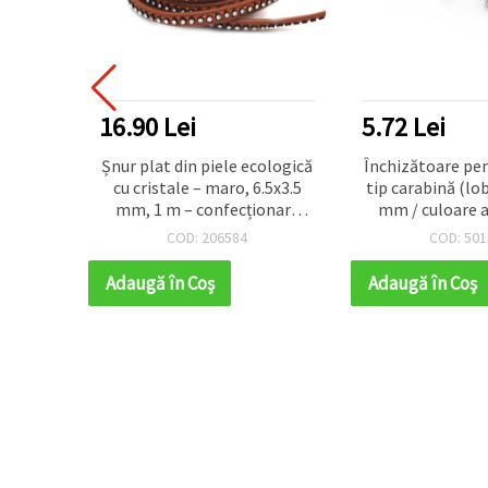
.90 Lei
5.72 Lei
ur plat din piele ecologică
Închizătoare pentru bijuterii
u cristale – maro, 6.5x3.5
tip carabină (lobster) / 13x4
mm, 1 m – confecționare
mm / culoare argintie - 2
ijuterii, materiale pentru
bucăți
COD: 206584
COD: 501503
brățări și proiecte DIY
augă în Coş
Adaugă în Coş