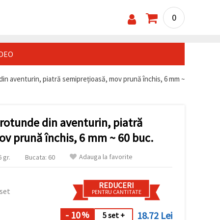
0
IDEO
in aventurin, piatră semiprețioasă, mov prună închis, 6 mm ~
rotunde din aventurin, piatră
ov prună închis, 6 mm ~ 60 buc.
Adauga la favorite
 gr.
Bucata: 60
REDUCERI
 set
PENTRU CANTITATE
- 10
18.72 Lei
%
5 set +