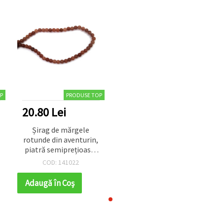
P
PRODUSE TOP
20.80 Lei
Șirag de mărgele
rotunde din aventurin,
piatră semiprețioasă,
mov prună închis, 6
COD: 141022
mm ~ 60 buc.
Adaugă în Coş