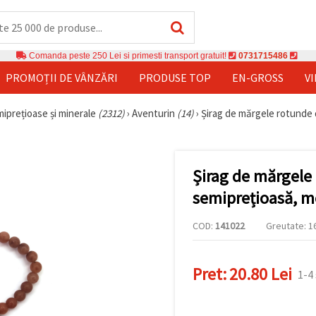
Comanda peste 250 Lei si primesti transport gratuit!
0731715486
PROMOȚII DE VÂNZĂRI
PRODUSE TOP
EN-GROSS
V
miprețioase și minerale
(2312)
›
Aventurin
(14)
›
Șirag de mărgele rotunde d
Șirag de mărgele 
semiprețioasă, m
COD:
141022
Greutate: 16
Pret:
20.80 Lei
1-4