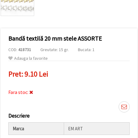
conținut și
reclame
mai
relevante,
inclusiv cu
ajutorul
partenerilor
Bandă textilă 20 mm stele ASSORTE
noștri de
analiză și
marketing.
COD:
418731
Greutate: 15 gr.
Bucata: 1
Puteți fi de
Adauga la favorite
acord să
utilizați
toate
Pret:
9.10 Lei
cookie -
urile făcând
clic pe
"acceptati
Fara stoc:
toate!" Sau
să vă
indicați
preferințele
Descriere
în setări
selectând
un tip de
Marca
EM ART
cookie -uri
dat și