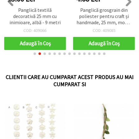
Panglică textilă
Panglică grosgrain din
decorativă 25 mm cu
poliester pentru craft și
inimioare, albă - 9 metri
handmade, 25 mm, model
floral – 3 m
COD: 409066
COD: 409085
Adaugă în Coş
Adaugă în Coş
CLIENTII CARE AU CUMPARAT ACEST PRODUS AU MAI
CUMPARAT SI