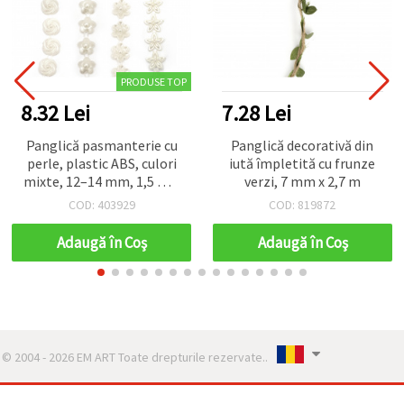
PRODUSE TOP
8.32 Lei
7.28 Lei
Panglică pasmanterie cu
Panglică decorativă din
perle, plastic ABS, culori
iută împletită cu frunze
mixte, 12–14 mm, 1,5 m –
verzi, 7 mm x 2,7 m
ideală pentru decorațiuni
COD: 403929
COD: 819872
de nuntă și proiecte DIY
Adaugă în Coş
Adaugă în Coş
© 2004 - 2026 EM ART Toate drepturile rezervate..