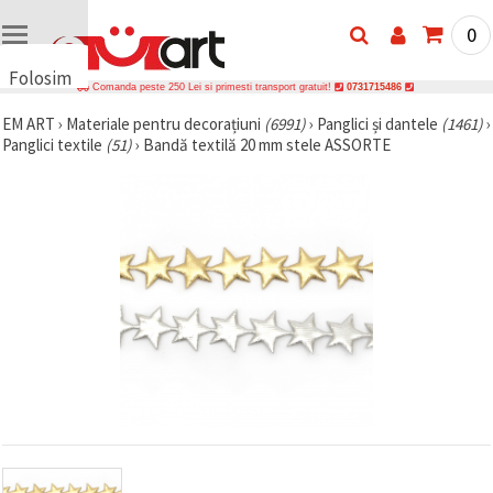
0
Folosim
Comanda peste 250 Lei si primesti transport gratuit!
0731715486
cookie-
EM ART
›
Materiale pentru decorațiuni
(6991)
›
Panglici și dantele
(1461)
›
uri
Panglici textile
(51)
›
Bandă textilă 20 mm stele ASSORTE
🍪 Folosim
cookie-uri
și
tehnologii
similare
pentru a
asigura
funcționarea
corectă a
site-ului,
pentru a vă
îmbunătăți
experiența
și, cu
acordul
dumneavoastră,
pentru a
analiza
traficul și a
afișa