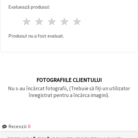
făcând clic
Evaluează produsul:
pe butonul
"Salvați"
1 stea
2 stele
3 stele
4 stele
5 stele
Аcceptati
toate!
Produsul nu a fost evaluat.
Setări
FOTOGRAFIILE CLIENTULUI
Nu s-au încărcat fotografii, (Trebuie să fiți un utilizator
înregistrat pentru a încărca imagini).
Recenzii:
0