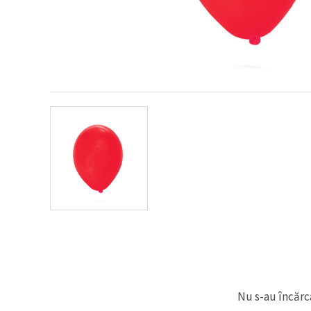
conținut și
reclame
mai
relevante,
inclusiv cu
ajutorul
partenerilor
noștri de
analiză și
marketing.
Puteți fi de
acord să
utilizați
toate
cookie -
urile făcând
clic pe
"acceptati
toate!" Sau
să vă
indicați
preferințele
în setări
selectând
un tip de
cookie -uri
Nu s-au încărca
dat și