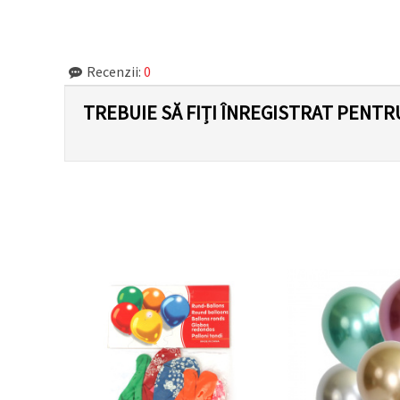
făcând clic
pe butonul
"Salvați"
Recenzii:
0
Аcceptati
toate!
TREBUIE SĂ FIȚI ÎNREGISTRAT PENTR
Setări