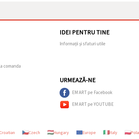
IDEI PENTRU TINE
e
Informații și sfaturi utile
 la comanda
URMEAZĂ-NE
EM ART pe Facebook
EM ART pe YOUTUBE
Croatian
Czech
Hungary
Europe
Italy
Pol