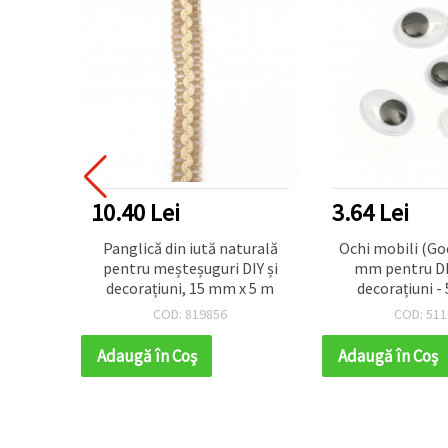
10.40 Lei
3.64 Lei
entru
Panglică din iută naturală
Ochi mobili (Go
ă din
pentru meșteșuguri DIY și
mm pentru DIY,
țiuni
decorațiuni, 15 mm x 5 m
decorațiuni - 
200 cm
COD: 819856
COD: 511
Adaugă în Coş
Adaugă în Coş