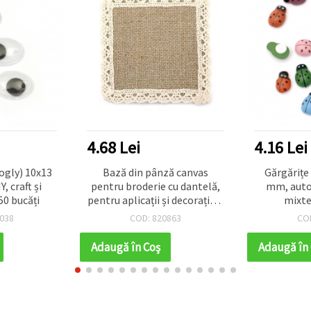
4.68 Lei
4.16 Lei
ogly) 10x13
Bază din pânză canvas
Gărgărițe
 craft și
pentru broderie cu dantelă,
mm, autoa
50 bucăți
pentru aplicații și decorațiuni
mixte
DIY, 10x10 cm
038
COD: 820863
CO
Adaugă în Coş
Adaugă în