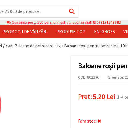
Comanda peste 250 Lei si primesti transport gratuit!
0731715486
PROMOȚII DE VÂNZĂRI
PRODUSE TOP
EN-GROSS
V
ri
(364)
›
Baloane de petrecere
(15)
›
Baloane roșii pentru petrecere, 10 b
Baloane roșii pen
COD:
801176
Greutate: 23
Pret:
5.20 Lei
1-4 p
Fara stoc: