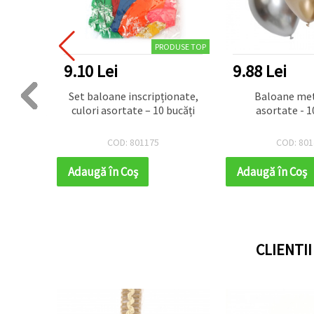
PRODUSE TOP
9.10 Lei
9.88 Lei
 Pachet
Set baloane inscripționate,
Baloane met
ri și
culori asortate – 10 bucăți
asortate - 1
COD: 801175
COD: 801
Adaugă în Coş
Adaugă în Coş
CLIENTI