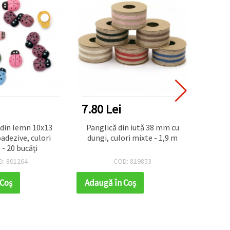
7.80 Lei
1.82
 din lemn 10x13
Panglică din iută 38 mm cu
Cut
dezive, culori
dungi, culori mixte - 1,9 m
pentru 
 - 20 bucăți
cm, 
D: 801264
COD: 819853
 Coş
Adaugă în Coş
Adaug