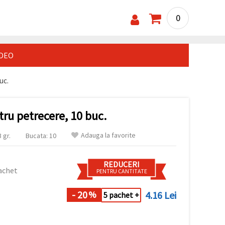
0
IDEO
uc.
tru petrecere, 10 buc.
Adauga la favorite
 gr.
Bucata: 10
REDUCERI
achet
PENTRU CANTITATE
- 20
4.16 Lei
%
5 pachet +