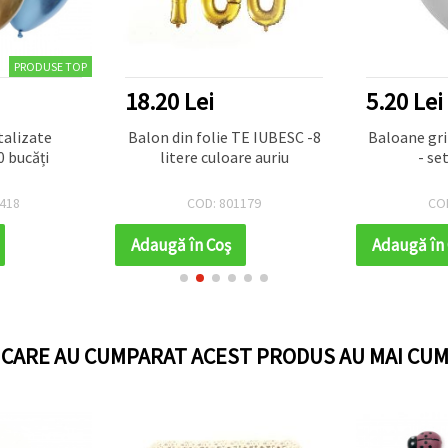
PRODUSE TOP
18.20 Lei
5.20 Lei
alizate
Balon din folie TE IUBESC -8
Baloane gri
0 bucăți
litere culoare auriu
- se
418
COD: 801179
CO
Adaugă în Coş
Adaugă în
I CARE AU CUMPARAT ACEST PRODUS AU MAI CUM