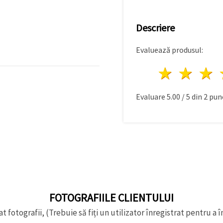
Descriere
Evaluează produsul:
1 stea
2 st
Evaluare
5.00
/
5
din
2
punc
FOTOGRAFIILE CLIENTULUI
t fotografii, (Trebuie să fiți un utilizator înregistrat pentru a î