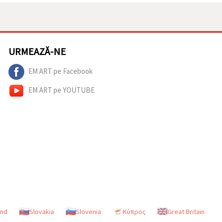
URMEAZĂ-NE
EM ART pe Facebook
EM ART pe YOUTUBE
and
Slovakia
Slovenia
Κύπρος
Great Britain