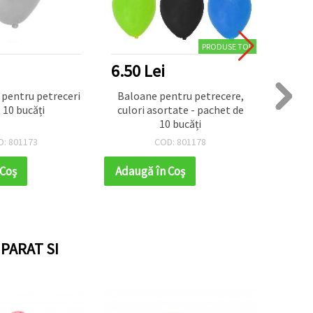
PRODUSE TOP
6.50 Lei
5.20
 pentru petreceri
Baloane pentru petrecere,
Baloan
t 10 bucăți
culori asortate - pachet de
de 1
10 bucăți
D: 801173
COD: 801178
 Coş
Adaugă în Coş
Adaug
PARAT SI