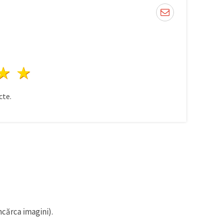
ele
3 stele
4 stele
5 stele
te.
ncărca imagini).