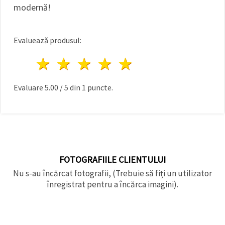
modernă!
Evaluează produsul:
1 stea
2 stele
3 stele
4 stele
5 stele
Evaluare
5.00
/
5
din
1
puncte.
FOTOGRAFIILE CLIENTULUI
Nu s-au încărcat fotografii, (Trebuie să fiți un utilizator
înregistrat pentru a încărca imagini).