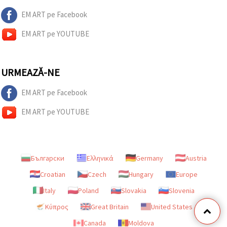
EM ART pe Facebook
EM ART pe YOUTUBE
URMEAZĂ-NE
EM ART pe Facebook
EM ART pe YOUTUBE
Български
Ελληνικά
Germany
Austria
Croatian
Czech
Hungary
Europe
Italy
Poland
Slovakia
Slovenia
Κύπρος
Great Britain
United States
Canada
Moldova