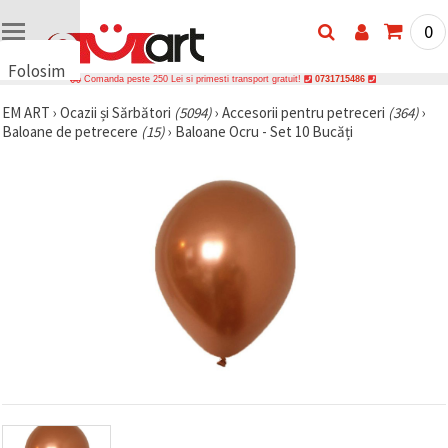
0
Folosim
Comanda peste 250 Lei si primesti transport gratuit!
0731715486
cookie-
EM ART
›
Ocazii și Sărbători
(5094)
›
Accesorii pentru petreceri
(364)
›
uri
Baloane de petrecere
(15)
›
Baloane Ocru - Set 10 Bucăți
🍪 Folosim
cookie-uri
și
tehnologii
similare
pentru a
asigura
funcționarea
corectă a
site-ului,
pentru a vă
îmbunătăți
experiența
și, cu
acordul
dumneavoastră,
pentru a
analiza
traficul și a
afișa