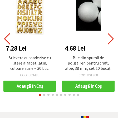
7.28 Lei
4.68 Lei
Stickere autoadezive cu
Bile din spumă de
litere alfabet latin,
polistiren pentru craft,
culoare aurie – 30 buc.
albe, 38 mm, set 10 bucăți
COD: 603485
COD: 801308
Adaugă în Coş
Adaugă în Coş