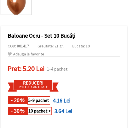
conținut și
reclame
mai
relevante,
inclusiv cu
ajutorul
partenerilor
Baloane Ocru - Set 10 Bucăți
noștri de
analiză și
marketing.
COD:
801417
Greutate: 21 gr.
Bucata: 10
Puteți fi de
Adauga la favorite
acord să
utilizați
toate
Pret:
5.20 Lei
1-4 pachet
cookie -
urile făcând
clic pe
REDUCERI
"acceptati
PENTRU CANTITATE
toate!" Sau
să vă
indicați
- 20
4.16 Lei
%
5-9 pachet
preferințele
în setări
- 30
3.64 Lei
%
10 pachet +
selectând
un tip de
cookie -uri
dat și