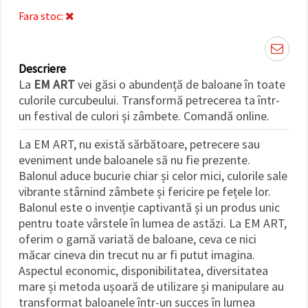
făcând clic
Fara stoc:
pe butonul
"Salvați"
Аcceptati
Descriere
toate!
La
EM ART
vei găsi o abundență de baloane în toate
culorile curcubeului. Transformă petrecerea ta într-
Setări
un festival de culori și zâmbete. Comandă online.
La EM ART, nu există sărbătoare, petrecere sau
eveniment unde baloanele să nu fie prezente.
Balonul aduce bucurie chiar și celor mici, culorile sale
vibrante stârnind zâmbete și fericire pe fețele lor.
Balonul este o invenție captivantă și un produs unic
pentru toate vârstele în lumea de astăzi. La EM ART,
oferim o gamă variată de baloane, ceva ce nici
măcar cineva din trecut nu ar fi putut imagina.
Aspectul economic, disponibilitatea, diversitatea
mare și metoda ușoară de utilizare și manipulare au
transformat baloanele într-un succes în lumea