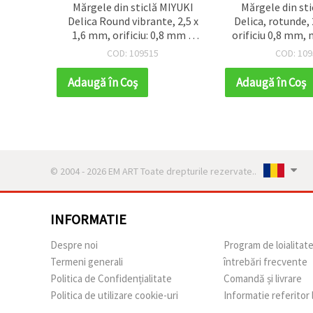
talice
Mărgele din sticlă MIYUKI
Mărgele din st
sorii
Delica Round vibrante, 2,5 x
Delica, rotunde,
het 200
1,6 mm, orificiu: 0,8 mm –
orificiu 0,8 mm, 
Fucsia opac, 10 g (~790 buc.)
g (~790 b
COD: 109515
COD: 109
Adaugă în Coş
Adaugă în Coş
© 2004 - 2026 EM ART Toate drepturile rezervate..
INFORMATIE
Despre noi
Program de loialitat
Termeni generali
întrebări frecvente
Politica de Confidențialitate
Comandă și livrare
Politica de utilizare cookie-uri
Informatie referitor