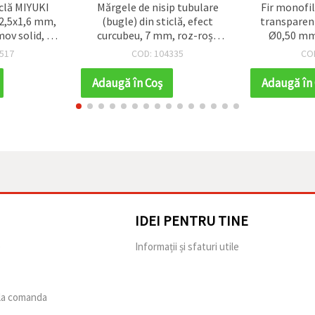
iclă MIYUKI
Mărgele de nisip tubulare
Fir monofi
 2,5x1,6 mm,
(bugle) din sticlă, efect
transparent
mov solid, 10
curcubeu, 7 mm, roz-roșu
Ø0,50 mm,
uc.)
transparent, 50 g
rezistent și
517
COD: 104335
CO
brățări, co
han
Adaugă în Coş
Adaugă în
IDEI PENTRU TINE
e
Informații și sfaturi utile
 la comanda