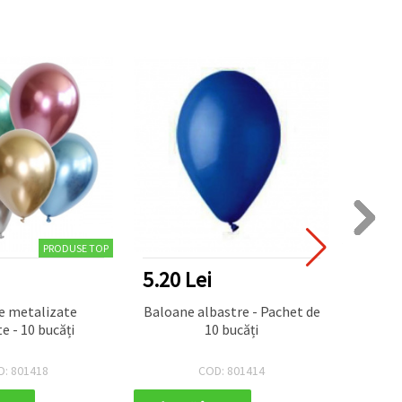
PRODUSE TOP
5.20 Lei
5.20
e metalizate
Baloane albastre - Pachet de
Baloan
e - 10 bucăți
10 bucăți
de 1
D: 801418
COD: 801414