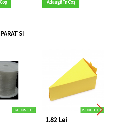
 Coş
Adaugă în Coş
Adaug
PARAT SI
PRODUSE TOP
PRODUSE TOP
1.82 Lei
12.4