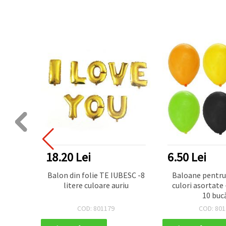
18.20 Lei
6.50 Lei
treceri
Balon din folie TE IUBESC -8
Baloane pentru
litere culoare auriu
culori asortate 
10 bucă
COD: 801179
COD: 801