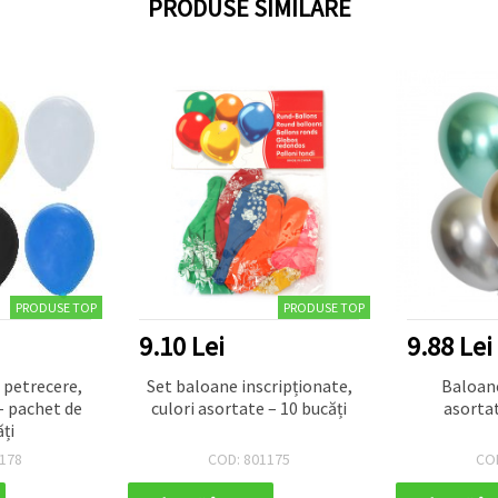
PRODUSE SIMILARE
PRODUSE TOP
PRODUSE TOP
9.10 Lei
9.88 Lei
 petrecere,
Set baloane inscripționate,
Baloan
- pachet de
culori asortate – 10 bucăți
asortat
ți
178
COD: 801175
CO