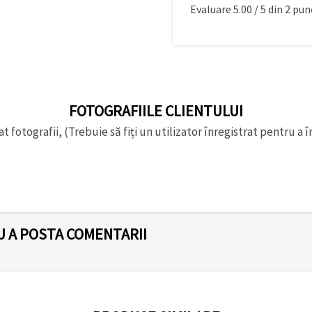
Evaluare
5.00
/
5
din
2
punc
FOTOGRAFIILE CLIENTULUI
t fotografii, (Trebuie să fiți un utilizator înregistrat pentru a î
U A POSTA COMENTARII