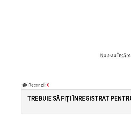
făcând clic
pe butonul
"Salvați"
Аcceptati
toate!
Setări
Nu s-au încărca
Recenzii:
0
TREBUIE SĂ FIȚI ÎNREGISTRAT PENTR