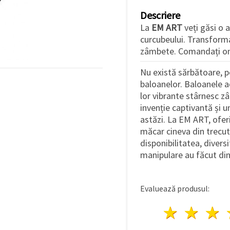
Descriere
La
EM ART
veți găsi o 
curcubeului. Transformaț
zâmbete. Comandați on
Nu există sărbătoare, 
baloanelor. Baloanele ad
lor vibrante stârnesc zâ
invenție captivantă și 
astăzi. La EM ART, ofer
măcar cineva din trecut
disponibilitatea, divers
manipulare au făcut di
Evaluează produsul:
1 stea
2 st