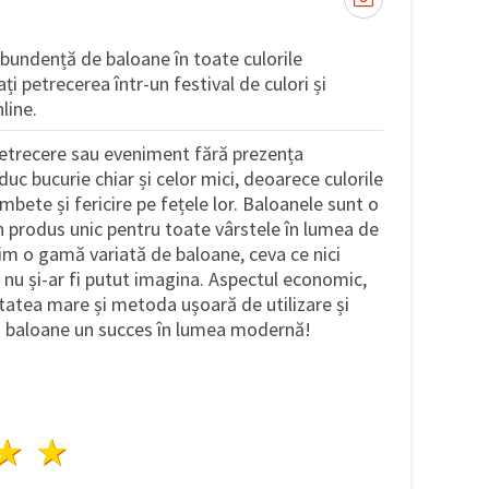
abundență de baloane în toate culorile
i petrecerea într-un festival de culori și
line.
petrecere sau eveniment fără prezența
uc bucurie chiar și celor mici, deoarece culorile
mbete și fericire pe fețele lor. Baloanele sunt o
un produs unic pentru toate vârstele în lumea de
im o gamă variată de baloane, ceva ce nici
 nu și-ar fi putut imagina. Aspectul economic,
itatea mare și metoda ușoară de utilizare și
n baloane un succes în lumea modernă!
ele
3 stele
4 stele
5 stele