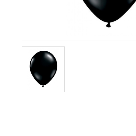
conținut și
reclame
mai
relevante,
inclusiv cu
ajutorul
partenerilor
noștri de
analiză și
marketing.
Puteți fi de
acord să
utilizați
toate
cookie -
urile făcând
clic pe
"acceptati
toate!" Sau
să vă
indicați
preferințele
în setări
selectând
un tip de
cookie -uri
dat și