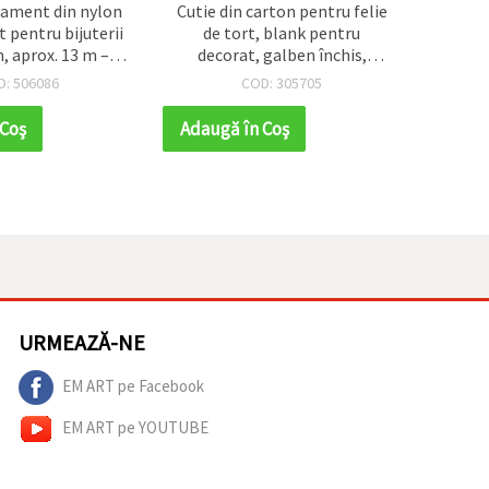
lament din nylon
Cutie din carton pentru felie
Mărge
 pentru bijuterii
de tort, blank pentru
Delic
 aprox. 13 m –
decorat, galben închis,
Orific
 flexibil – pentru
12x6.5x6 cm - 1 bucată
iriza
D: 506086
COD: 305705
liere și proiecte
dmade/DIY
 Coş
Adaugă în Coş
Adaug
URMEAZĂ-NE
EM ART pe Facebook
EM ART pe YOUTUBE