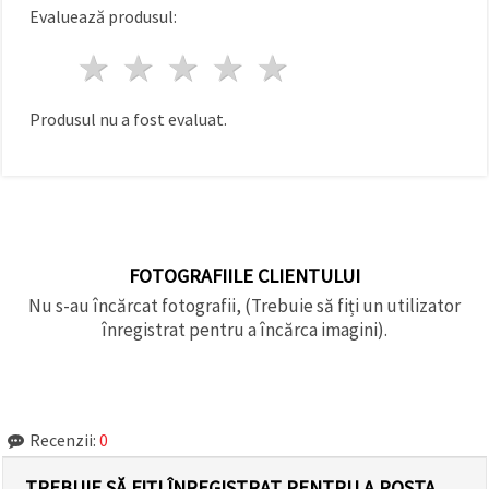
făcând clic
Evaluează produsul:
pe butonul
"Salvați"
1 stea
2 stele
3 stele
4 stele
5 stele
Аcceptati
Produsul nu a fost evaluat.
toate!
Setări
FOTOGRAFIILE CLIENTULUI
Nu s-au încărcat fotografii, (Trebuie să fiți un utilizator
înregistrat pentru a încărca imagini).
Recenzii:
0
TREBUIE SĂ FIȚI ÎNREGISTRAT PENTRU A POSTA