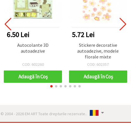
6.50 Lei
5.72 Lei
Autocolante 3D
Stickere decorative
autoadezive
autoadezive, modele
florale mixte
COD: 602260
COD: 602357
Adaugă în Coş
Adaugă în Coş
© 2004 - 2026 EM ART Toate drepturile rezervate..