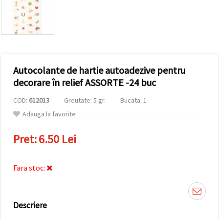
conținut și
reclame
mai
relevante,
inclusiv cu
ajutorul
partenerilor
noștri de
Autocolante de hartie autoadezive pentru
analiză și
marketing.
decorare în relief ASSORTE -24 buc
Puteți fi de
acord să
COD:
612013
Greutate: 5 gr.
Bucata: 1
utilizați
toate
Adauga la favorite
cookie -
urile făcând
Pret:
6.50 Lei
clic pe
"acceptati
toate!" Sau
să vă
Fara stoc:
indicați
preferințele
în setări
selectând
un tip de
Descriere
cookie -uri
dat și