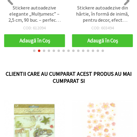
Stickere autoadezive
Stickere autoadezive din
elegante „Mulțumesc” –
hârtie, în formă de inimă,
2,5 cm, 90 buc. – perfecte
pentru decor, efect
pentru ambalarea
sidefat, culori mixte, 12–
COD: 612094
COD: 603494
cadourilor, favoruri de
20 mm, 81 buc.
petrecere, ambalaje și
Adaugă în Coş
Adaugă în Coş
decorațiuni creative
CLIENTII CARE AU CUMPARAT ACEST PRODUS AU MAI
CUMPARAT SI