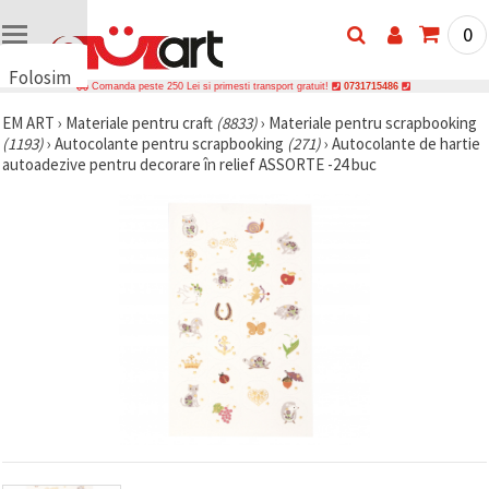
0
Folosim
Comanda peste 250 Lei si primesti transport gratuit!
0731715486
cookie-
EM ART
›
Materiale pentru craft
(8833)
›
Materiale pentru scrapbooking
uri
(1193)
›
Autocolante pentru scrapbooking
(271)
›
Autocolante de hartie
🍪 Folosim
autoadezive pentru decorare în relief ASSORTE -24 buc
cookie-uri
și
tehnologii
similare
pentru a
asigura
funcționarea
corectă a
site-ului,
pentru a vă
îmbunătăți
experiența
și, cu
acordul
dumneavoastră,
pentru a
analiza
traficul și a
afișa