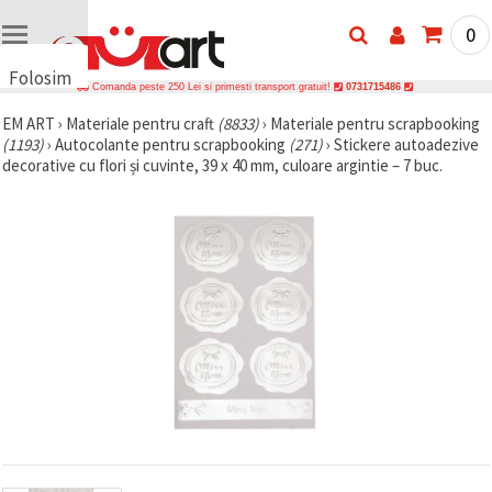
0
Folosim
Comanda peste 250 Lei si primesti transport gratuit!
0731715486
cookie-
EM ART
›
Materiale pentru craft
(8833)
›
Materiale pentru scrapbooking
uri
(1193)
›
Autocolante pentru scrapbooking
(271)
›
Stickere autoadezive
🍪 Folosim
decorative cu flori și cuvinte, 39 x 40 mm, culoare argintie – 7 buc.
cookie-uri
și
tehnologii
similare
pentru a
asigura
funcționarea
corectă a
site-ului,
pentru a vă
îmbunătăți
experiența
și, cu
acordul
dumneavoastră,
pentru a
analiza
traficul și a
afișa