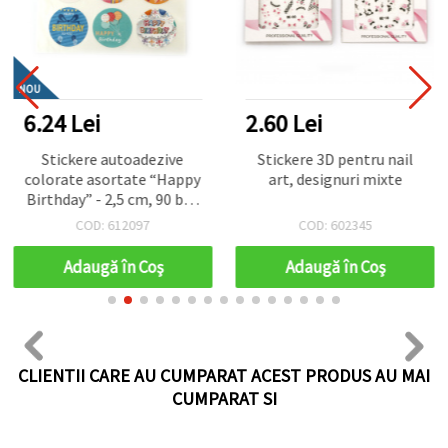
NOU
6.24 Lei
2.60 Lei
Stickere autoadezive
Stickere 3D pentru nail
colorate asortate “Happy
art, designuri mixte
Birthday” - 2,5 cm, 90 buc
- vesele și haioase,
COD: 612097
COD: 602345
perfecte pentru
decorarea cadourilor,
Adaugă în Coş
Adaugă în Coş
felicitărilor, invitațiilor și
punguțelor pentru
petrecere
CLIENTII CARE AU CUMPARAT ACEST PRODUS AU MAI
CUMPARAT SI