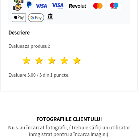
făcând clic
pe butonul
"Salvați"
Аcceptati
Descriere
toate!
Evaluează produsul:
Setări
1 stea
2 stele
3 stele
4 stele
5 stele
Evaluare
5.00
/
5
din
1
puncte.
FOTOGRAFIILE CLIENTULUI
Nu s-au încărcat fotografii, (Trebuie să fiți un utilizator
înregistrat pentru a încărca imagini).