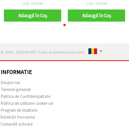
culoare argintie – 7 buc.
culoare argintie – 7 buc.
COD: 602808
COD: 602808
Adaugă în Coş
Adaugă în Coş
© 2004 - 2026 EM ART Toate drepturile rezervate..
INFORMATIE
Despre noi
Termeni generali
Politica de Confidențialitate
Politica de utilizare cookie-uri
Program de loialitate
întrebări frecvente
Comandă și livrare