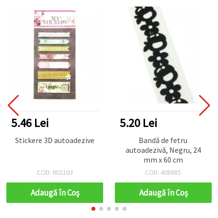
5.46 Lei
5.20 Lei
Stickere 3D autoadezive
Bandă de fetru
autoadezivă, Negru, 24
mm x 60 cm
COD: 602103
COD: 408685
Adaugă în Coş
Adaugă în Coş