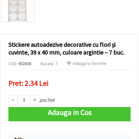
conținut și
reclame
mai
relevante,
inclusiv cu
ajutorul
partenerilor
noștri de
Stickere autoadezive decorative cu flori și
analiză și
marketing.
cuvinte, 39 x 40 mm, culoare argintie – 7 buc.
Puteți fi de
acord să
Adauga la favorite
COD:
602808
Bucata: 7
utilizați
toate
cookie -
Pret:
2.34 Lei
urile făcând
clic pe
"acceptati
toate!" Sau
pachet
să vă
indicați
Adauga in Cos
preferințele
în setări
selectând
un tip de
cookie -uri
dat și