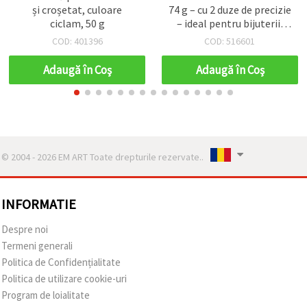
și croșetat, culoare
74 g – cu 2 duze de precizie
ciclam, 50 g
– ideal pentru bijuterii,
handmade, hobby &
COD: 401396
COD: 516601
proiecte creative
Adaugă în Coş
Adaugă în Coş
© 2004 - 2026 EM ART Toate drepturile rezervate..
INFORMATIE
Despre noi
Termeni generali
Politica de Confidențialitate
Politica de utilizare cookie-uri
Program de loialitate