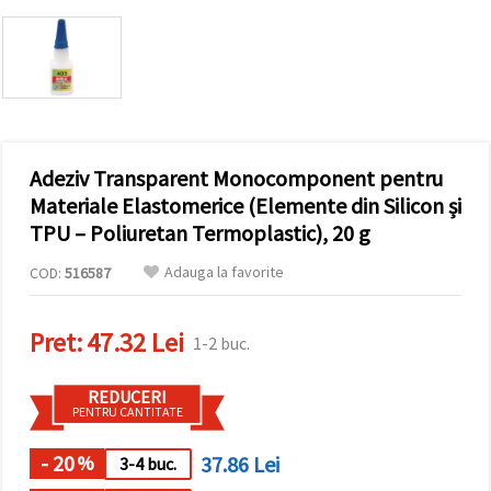
conținut și
reclame
mai
relevante,
inclusiv cu
ajutorul
partenerilor
noștri de
analiză și
Adeziv Transparent Monocomponent pentru
marketing.
Puteți fi de
Materiale Elastomerice (Elemente din Silicon și
acord să
TPU – Poliuretan Termoplastic), 20 g
utilizați
toate
cookie -
Adauga la favorite
COD:
516587
urile făcând
clic pe
"acceptati
Pret:
47.32 Lei
toate!" Sau
1-2 buc.
să vă
indicați
preferințele
REDUCERI
în setări
PENTRU CANTITATE
selectând
un tip de
- 20
37.86 Lei
%
3-4 buc.
cookie -uri
dat și