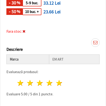
făcând clic
- 30
33.12 Lei
%
5-9 buc.
pe butonul
"Salvați"
- 50
23.66 Lei
%
10 buc. +
Аcceptati
toate!
Fara stoc:
Setări
Descriere
Marca
EM ART
Evaluează produsul:
1 stea
2 stele
3 stele
4 stele
5 stele
Evaluare
5.00
/
5
din
1
puncte.