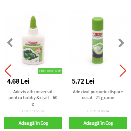
PRODUSE TOP
4.68 Lei
5.72 Lei
Adeziv alb universal
Adezivul purpuriu dispare
pentru hobby & craft - 60
uscat -21 grame
g
COD: 516536
COD: 516554
Adaugă în Coş
Adaugă în Coş