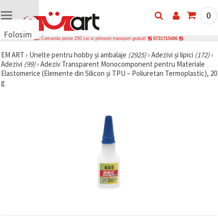
0
Folosim
Comanda peste 250 Lei si primesti transport gratuit!
0731715486
cookie-
EM ART
›
Unelte pentru hobby și ambalaje
(2925)
›
Adezivi și lipici
(172)
›
uri
Adezivi
(99)
›
Adeziv Transparent Monocomponent pentru Materiale
🍪 Folosim
Elastomerice (Elemente din Silicon și TPU – Poliuretan Termoplastic), 20
cookie-uri
g
și
tehnologii
similare
pentru a
asigura
funcționarea
corectă a
site-ului,
pentru a vă
îmbunătăți
experiența
și, cu
acordul
dumneavoastră,
pentru a
analiza
traficul și a
afișa