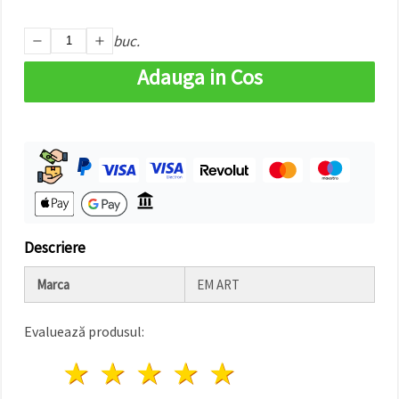
făcând clic
pe butonul
"Salvați"
buc.
Adauga in Cos
Аcceptati
toate!
Setări
Descriere
Marca
EM ART
Evaluează produsul:
1 stea
2 stele
3 stele
4 stele
5 stele