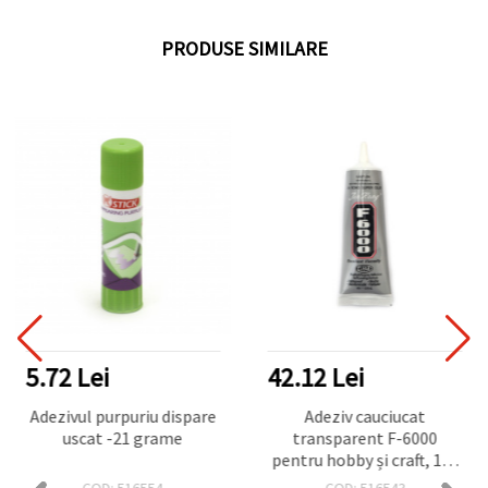
PRODUSE SIMILARE
5.72 Lei
42.12 Lei
Adezivul purpuriu dispare
Adeziv cauciucat
uscat -21 grame
transparent F-6000
pentru hobby și craft, 120
ml
COD: 516554
COD: 516543