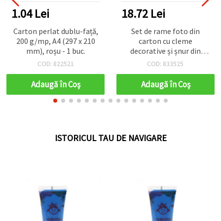
1.04 Lei
18.72 Lei
Carton perlat dublu-față,
Set de rame foto din
200 g/mp, A4 (297 x 210
carton cu cleme
mm), roșu - 1 buc.
decorative și șnur din
cânepă, culoare nucă de
COD: 822521
COD: 833525
cocos, dimensiune
exterioară 164x215 mm -
Adaugă în Coş
Adaugă în Coş
10 buc.
ISTORICUL TAU DE NAVIGARE