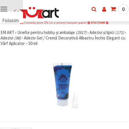
0
Folosim
Comanda peste 250 Lei si primesti transport gratuit!
0731715486
cookie-
EM ART
›
Unelte pentru hobby și ambalaje
(2917)
›
Adezivi și lipici
(171)
›
uri
Adezivi
(98)
›
Adeziv Gel / Cremă Decorativă Albastru Închis Elegant cu
🍪 Folosim
Vârf Aplicator – 50 ml
cookie-uri
și
tehnologii
similare
pentru a
asigura
funcționarea
corectă a
site-ului,
pentru a vă
îmbunătăți
experiența
și, cu
acordul
dumneavoastră,
pentru a
analiza
traficul și a
afișa