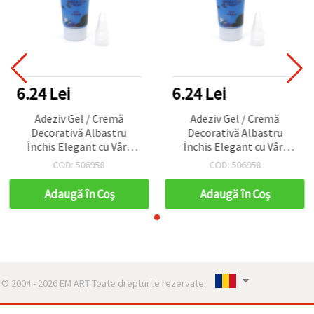
6.24 Lei
6.24 Lei
Adeziv Gel / Cremă
Adeziv Gel / Cremă
Decorativă Albastru
Decorativă Albastru
Închis Elegant cu Vârf
Închis Elegant cu Vârf
Aplicator – 50 ml
Aplicator – 50 ml
COD: 506958
COD: 506958
Adaugă în Coş
Adaugă în Coş
© 2004 - 2026 EM ART Toate drepturile rezervate..