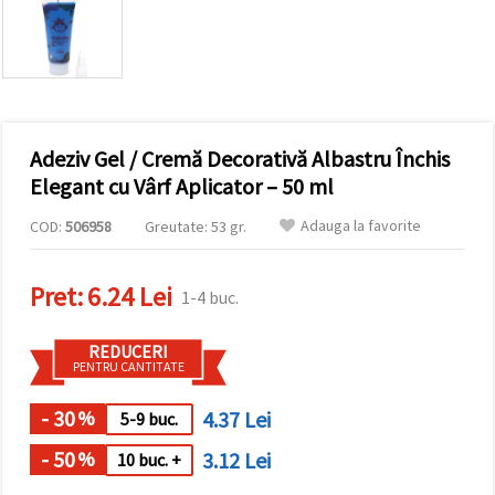
conținut și
reclame
mai
relevante,
inclusiv cu
ajutorul
partenerilor
noștri de
Adeziv Gel / Cremă Decorativă Albastru Închis
analiză și
marketing.
Elegant cu Vârf Aplicator – 50 ml
Puteți fi de
acord să
Adauga la favorite
COD:
506958
Greutate: 53 gr.
utilizați
toate
cookie -
Pret:
6.24 Lei
urile făcând
1-4 buc.
clic pe
"acceptati
toate!" Sau
REDUCERI
să vă
PENTRU CANTITATE
indicați
preferințele
în setări
- 30
4.37 Lei
%
5-9 buc.
selectând
un tip de
- 50
3.12 Lei
%
10 buc. +
cookie -uri
dat și