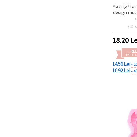
Matriță/For
design muz
COD
18.20
Le
RE
PENTRU
14.56 Lei
- 2
10.92 Lei
- 4