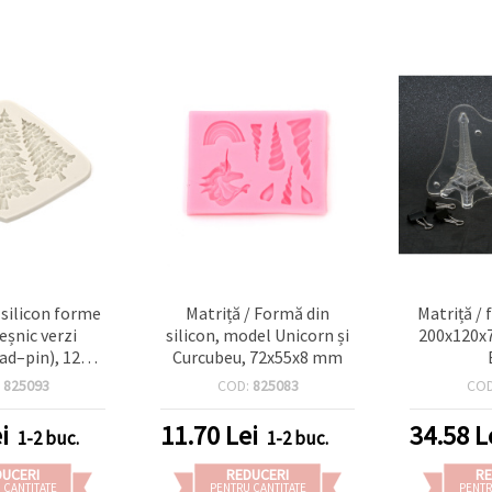
 silicon forme
Matriță / Formă din
Matriță / 
eșnic verzi
silicon, model Unicorn și
200x120x
ad–pin), 120 x
Curcubeu, 72x55x8 mm
 – flexibilă,
:
825093
COD:
825083
CO
bilă, pentru
rășină, argilă
i
11.70
Lei
34.58
L
1-2 buc.
1-2 buc.
ă, rășină UV,
proiecte DIY
DUCERI
REDUCERI
RE
 CANTITATE
PENTRU CANTITATE
PENTR