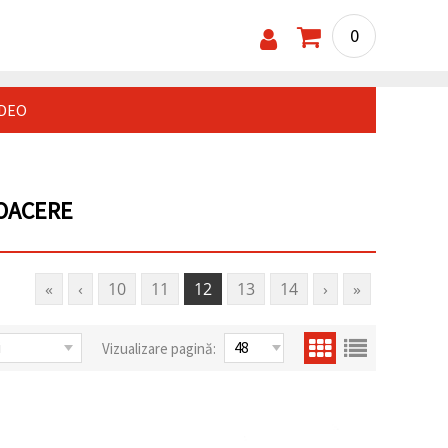
0
IDEO
COACERE
«
‹
10
11
12
13
14
›
»
Vizualizare pagină: