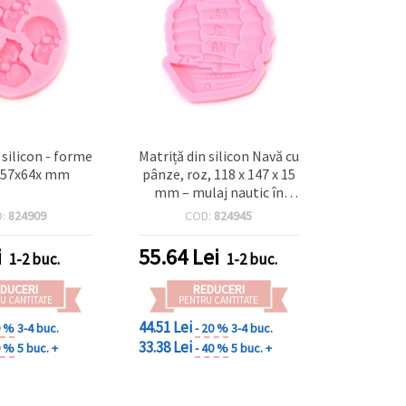
 silicon - forme
Matriță din silicon Navă cu
, 57x64x mm
pânze, roz, 118 x 147 x 15
mm – mulaj nautic în
relief pentru rășină,
D:
824909
COD:
824945
săpun, lut polimeric și
fondant
i
55.64
Lei
1-2 buc.
1-2 buc.
DUCERI
REDUCERI
U CANTITATE
PENTRU CANTITATE
44.51 Lei
0 %
3-4 buc.
- 20 %
3-4 buc.
33.38 Lei
0 %
5 buc. +
- 40 %
5 buc. +