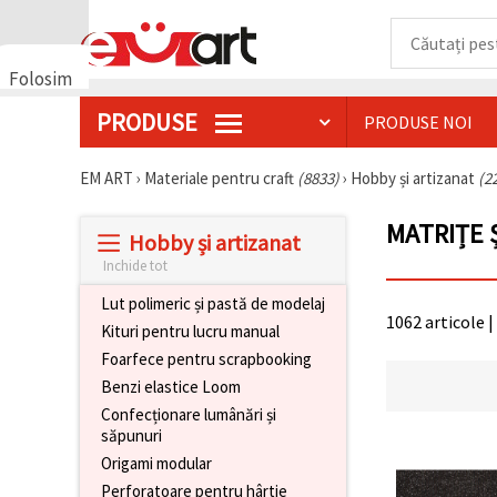
Folosim
cookie-
PRODUSE
PRODUSE NOI
uri
🍪 Folosim
cookie-uri
EM ART
›
Materiale pentru craft
(8833)
›
Hobby și artizanat
(2
și
tehnologii
MATRIȚE 
similare
Hobby și artizanat
pentru a
asigura
Inchide tot
funcționarea
corectă a
Lut polimeric și pastă de modelaj
site-ului,
1062 articole |
Kituri pentru lucru manual
pentru a vă
îmbunătăți
Foarfece pentru scrapbooking
experiența
Benzi elastice Loom
și, cu
acordul
Confecționare lumânări și
dumneavoastră,
săpunuri
pentru a
analiza
Origami modular
traficul și a
Perforatoare pentru hârtie
afișa