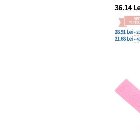
36.14
Le
RE
PENTRU
28.91 Lei
- 2
21.68 Lei
- 4