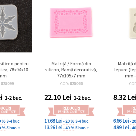
 silicon pentru
Matriță / Formă din
Matriță d
stea, 78x94x10
silicon, Ramă decorativă,
Iepure (Ie
mm
77x105x7 mm
mm – 
reutiliz
:
825099
COD:
825066
CO
turnare 
polimeric,
i
22.10
Lei
8.32
Le
1-2 buc.
1-2 buc.
design d
DUCERI
REDUCERI
RE
 CANTITATE
PENTRU CANTITATE
PENTR
17.68 Lei
6.66 Lei
0 %
3-4 buc.
- 20 %
3-4 buc.
- 2
13.26 Lei
4.99 Lei
0 %
5 buc. +
- 40 %
5 buc. +
- 4