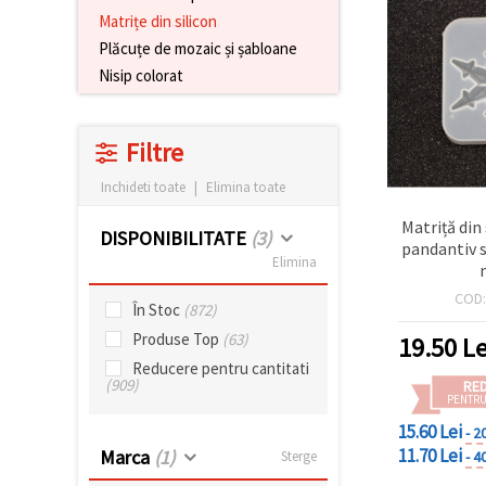
conținut și
Matrițe din silicon
reclame
Plăcuțe de mozaic și șabloane
mai
relevante,
Nisip colorat
inclusiv cu
ajutorul
partenerilor
noștri de
Filtre
analiză și
marketing.
Inchideti toate
|
Elimina toate
Puteți fi de
acord să
Matriță din
utilizați
DISPONIBILITATE
(3)
pandantiv 
toate
Elimina
cookie -
urile făcând
COD
clic pe
În Stoc
(872)
"acceptati
toate!" Sau
Produse Top
(63)
19.50
Le
să vă
Reducere pentru cantitati
indicați
(909)
RE
preferințele
PENTRU
în setări
selectând
15.60 Lei
- 2
un tip de
11.70 Lei
Marca
(1)
- 4
Sterge
cookie -uri
dat și