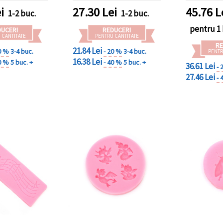
i
27.30
Lei
45.76
L
1-2 buc.
1-2 buc.
pentru 1 
DUCERI
REDUCERI
 CANTITATE
PENTRU CANTITATE
RE
21.84 Lei
0 %
3-4 buc.
- 20 %
3-4 buc.
PENTR
16.38 Lei
0 %
5 buc. +
- 40 %
5 buc. +
36.61 Lei
- 
27.46 Lei
- 