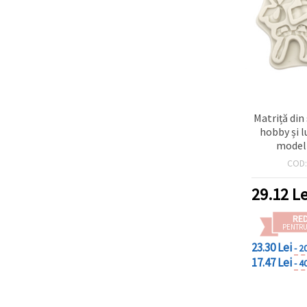
Matriță din
hobby și 
model 
122x1
COD
29.12
Le
RE
PENTRU
23.30 Lei
- 2
17.47 Lei
- 4