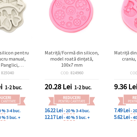
 silicon pentru
Matriță/Formă din silicon,
Matriță din
lucru manual,
model roată dințată,
craniu
Panglici,
100x7 mm
05x15 mm
:
825040
COD:
824960
CO
i
20.28
Lei
9.36
Le
1-2 buc.
1-2 buc.
DUCERI
REDUCERI
RE
 CANTITATE
PENTRU CANTITATE
PENTR
16.22 Lei
7.49 Lei
0 %
3-4 buc.
- 20 %
3-4 buc.
- 2
12.17 Lei
5.62 Lei
0 %
5 buc. +
- 40 %
5 buc. +
- 4