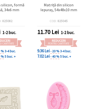
n silicon, formă
Matriță din silicon
nă, 34x6 mm
Iepuraș, 54x48x10 mm
D:
825082
COD:
825045
i
11.70
Lei
1-2 buc.
1-2 buc.
DUCERI
REDUCERI
U CANTITATE
PENTRU CANTITATE
9.36 Lei
0 %
3-4 buc.
- 20 %
3-4 buc.
7.02 Lei
0 %
5 buc. +
- 40 %
5 buc. +