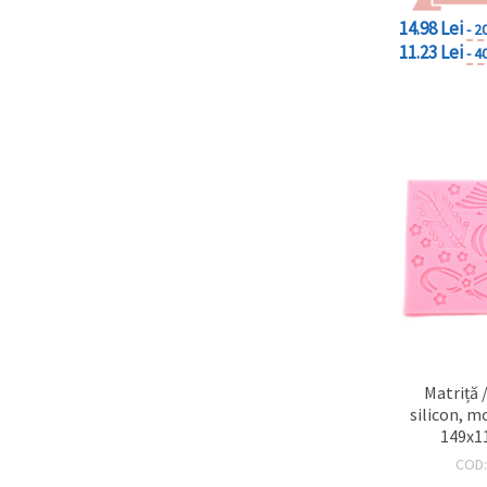
14.98 Lei
- 2
11.23 Lei
- 4
Matriță 
silicon, m
149x1
COD