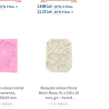
14.98 Lei
20 %
3 buc. +
- 20 %
3-4 buc.
11.23 Lei
- 40 %
5 buc. +
n silicon Inimă
Mulaj din silicon floral
rnamente,
Multi-Rose, 91 x 120 x 10
133x10 mm
mm, gri – formă
dreptunghiulară flexibilă,
D:
825181
COD:
825114
antiaderentă, pentru