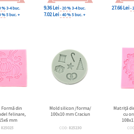
9.36 Lei
27.66 Lei
0 %
3-4 buc.
- 20 %
3-4 buc.
- 
7.02 Lei
0 %
5 buc. +
- 40 %
5 buc. +
/ Formă din
Mold silicon /forma/
Matriță di
odel felinare,
100x10 mm Craciun
cu o
15x6 mm
108x
:
825025
COD:
825230
CO