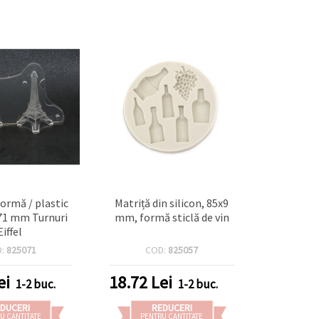
formă / plastic
Matriță din silicon, 85x9
71 mm Turnuri
mm, formă sticlă de vin
Eiffel
D:
825071
COD:
825057
ei
18.72
Lei
1-2 buc.
1-2 buc.
DUCERI
REDUCERI
U CANTITATE
PENTRU CANTITATE