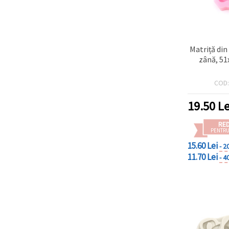
Matriță din
zână, 5
COD
19.50
Le
RE
PENTRU
15.60 Lei
- 2
11.70 Lei
- 4