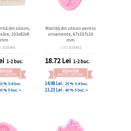
rmă din silicon,
Matriță din silicon pentru
săre, 103x82x8
ornamente, 67x107x10
mm
mm
D:
825064
COD:
824982
ei
18.72
Lei
1-2 buc.
1-2 buc.
DUCERI
REDUCERI
U CANTITATE
PENTRU CANTITATE
14.98 Lei
20 %
3-4 buc.
- 20 %
3-4 buc.
11.23 Lei
40 %
5 buc. +
- 40 %
5 buc. +