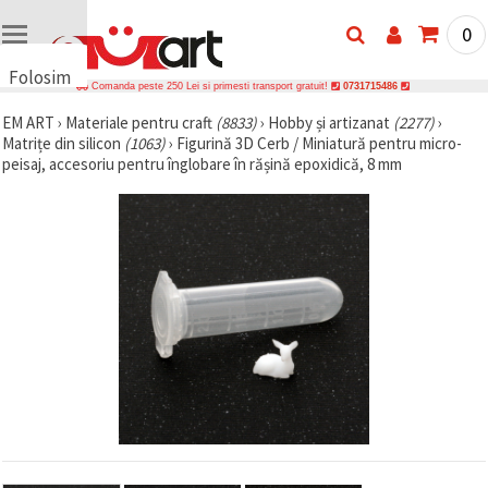
0
Folosim
Comanda peste 250 Lei si primesti transport gratuit!
0731715486
cookie-
EM ART
›
Materiale pentru craft
(8833)
›
Hobby și artizanat
(2277)
›
uri
Matrițe din silicon
(1063)
›
Figurină 3D Cerb / Miniatură pentru micro-
🍪 Folosim
peisaj, accesoriu pentru înglobare în rășină epoxidică, 8 mm
cookie-uri
și
tehnologii
similare
pentru a
asigura
funcționarea
corectă a
site-ului,
pentru a vă
îmbunătăți
experiența
și, cu
acordul
dumneavoastră,
pentru a
analiza
traficul și a
afișa