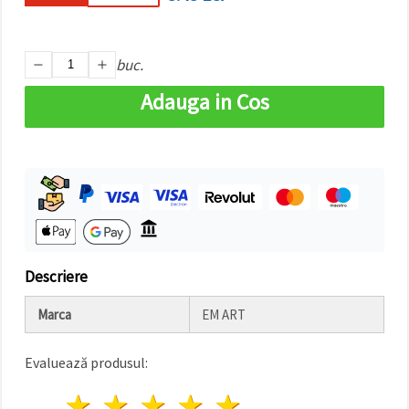
făcând clic
pe butonul
"Salvați"
buc.
Аcceptati
Adauga in Cos
toate!
Setări
Descriere
Marca
EM ART
Evaluează produsul:
1 stea
2 stele
3 stele
4 stele
5 stele