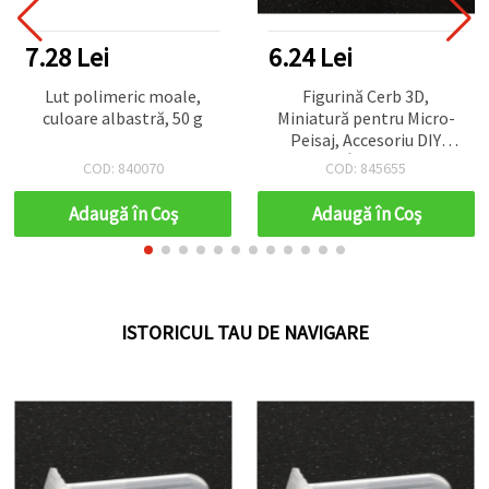
7.28 Lei
6.24 Lei
Lut polimeric moale,
Figurină Cerb 3D,
culoare albastră, 50 g
Miniatură pentru Micro-
Peisaj, Accesoriu DIY
pentru Înglobare în
COD: 840070
COD: 845655
Rășină Epoxidică, 12 mm
Adaugă în Coş
Adaugă în Coş
ISTORICUL TAU DE NAVIGARE