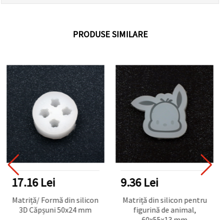
PRODUSE SIMILARE
17.16 Lei
9.36 Lei
Matriță/ Formă din silicon
Matriță din silicon pentru
3D Căpșuni 50x24 mm
figurină de animal,
60x55x13 mm