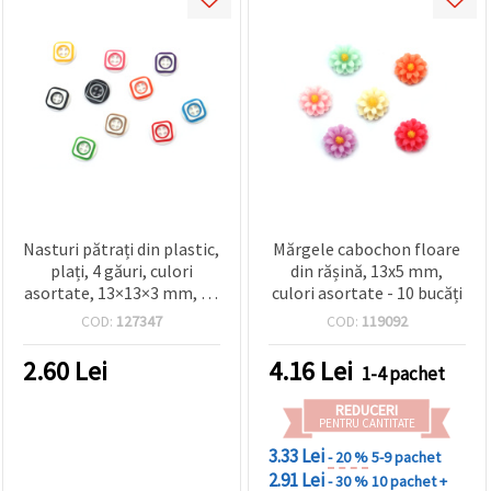
Nasturi pătrați din plastic,
Mărgele cabochon floare
plați, 4 găuri, culori
din rășină, 13x5 mm,
asortate, 13×13×3 mm, 20
culori asortate - 10 bucăți
buc – pentru cusut, decor
COD:
127347
COD:
119092
și proiecte handmade și
DIY
2.60
Lei
4.16
Lei
1-4 pachet
REDUCERI
PENTRU CANTITATE
3.33 Lei
- 20 %
5-9 pachet
2.91 Lei
- 30 %
10 pachet +