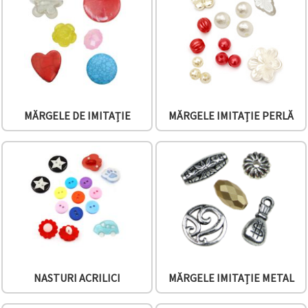
conținut și
reclame
mai
relevante,
inclusiv cu
ajutorul
partenerilor
noștri de
analiză și
marketing.
MĂRGELE DE IMITAȚIE
MĂRGELE IMITAȚIE PERLĂ
Puteți fi de
acord să
utilizați
toate
cookie -
urile făcând
clic pe
"acceptati
toate!" Sau
să vă
indicați
preferințele
în setări
selectând
NASTURI ACRILICI
MĂRGELE IMITAȚIE METAL
un tip de
cookie -uri
dat și