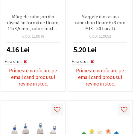
Mărgele caboșon din
Margele din rasina
rășină, în formă de floare,
cabochon floare 6x3 mm
11x3,5 mm, culori mixte -
MIX - 50 bucati
20 bucăți
COD:
119078
COD:
119091
4.16
Lei
5.20
Lei
Fara stoc:
Fara stoc:
Primeste notificare pe
Primeste notificare pe
email cand produsul
email cand produsul
revine in stoc.
revine in stoc.