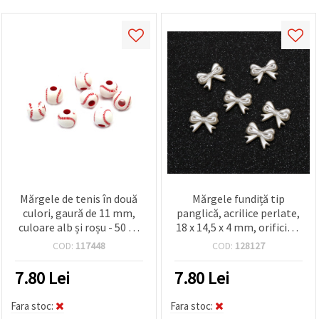
Mărgele de tenis în două
Mărgele fundiță tip
culori, gaură de 11 mm,
panglică, acrilice perlate,
culoare alb și roșu - 50 de
18 x 14,5 x 4 mm, orificiu 2
grame ~65 de bucăți
mm, culoare crem - set 50
COD:
117448
COD:
128127
bucăți
7.80
Lei
7.80
Lei
Fara stoc:
Fara stoc: