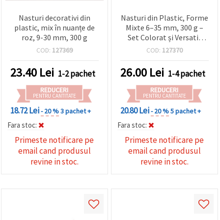
Nasturi decorativi din
Nasturi din Plastic, Forme
plastic, mix în nuanțe de
Mixte 6–35 mm, 300 g –
roz, 9-30 mm, 300 g
Set Colorat și Versatil
pentru Cusut,
COD:
127369
COD:
127370
Scrapbooking,
Decorațiuni și Handmade
23.40
Lei
26.00
Lei
1-2 pachet
1-4 pachet
REDUCERI
REDUCERI
PENTRU CANTITATE
PENTRU CANTITATE
18.72 Lei
20.80 Lei
- 20 %
3 pachet +
- 20 %
5 pachet +
Fara stoc:
Fara stoc:
Primeste notificare pe
Primeste notificare pe
email cand produsul
email cand produsul
revine in stoc.
revine in stoc.