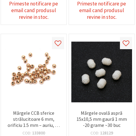
Primeste notificare pe
Primeste notificare pe
email cand produsul
email cand produsul
revine in stoc.
revine in stoc.
Mărgele CCB sferice
Mărgele ovală aspră
strălucitoare 6 mm,
15x10,5 mm gaură 1 mm
orificiu 1.5 mm – auriu, 20
-20 grame ~30 buc
g (~200 buc.) pentru
COD:
133800
COD:
128129