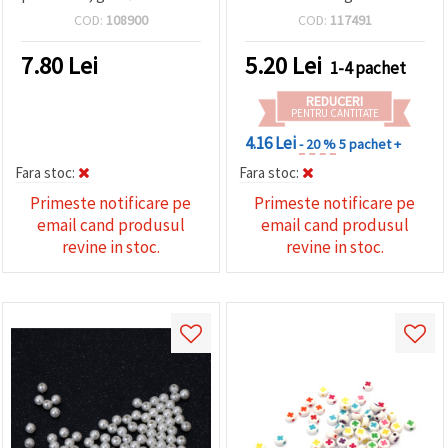
culoare roșu -50 grame
bucăți
COD:
108900
COD:
117491
~500 bucăți
7.80
Lei
5.20
Lei
1-4 pachet
REDUCERI
PENTRU CANTITATE
4.16 Lei
- 20 %
5 pachet +
Fara stoc:
Fara stoc:
Primeste notificare pe
Primeste notificare pe
email cand produsul
email cand produsul
revine in stoc.
revine in stoc.