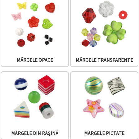
făcând clic
pe butonul
"Salvați"
Аcceptati
toate!
Setări
MĂRGELE OPACE
MĂRGELE TRANSPARENTE
MĂRGELE DIN RĂȘINĂ
MĂRGELE PICTATE