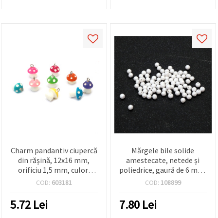
Charm pandantiv ciupercă
Mărgele bile solide
din rășină, 12x16 mm,
amestecate, netede și
orificiu 1,5 mm, culori
poliedrice, gaură de 6 mm,
mixte - 5 buc., DIY și
culoare alb -50 grame
COD:
603181
COD:
108899
bijuterii handmade
~500 bucăți
5.72
Lei
7.80
Lei