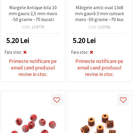
Margele Antique bila 10
Mărgele antic oval 13x8
mm gaura 2,5 mm maro
mm gaură 3 mm culoare
-50 grame ~70 bucati
maro -50 grame ~70 buc
COD:
119779
COD:
119792
5.20
Lei
5.20
Lei
Fara stoc:
Fara stoc:
Primeste notificare pe
Primeste notificare pe
email cand produsul
email cand produsul
revine in stoc.
revine in stoc.