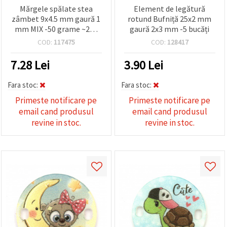
Mărgele spălate stea
Element de legătură
zâmbet 9x4.5 mm gaură 1
rotund Bufniță 25x2 mm
mm MIX -50 grame ~240
gaură 2x3 mm -5 bucăți
bucăți
COD:
117475
COD:
128417
7.28
Lei
3.90
Lei
Fara stoc:
Fara stoc:
Primeste notificare pe
Primeste notificare pe
email cand produsul
email cand produsul
revine in stoc.
revine in stoc.