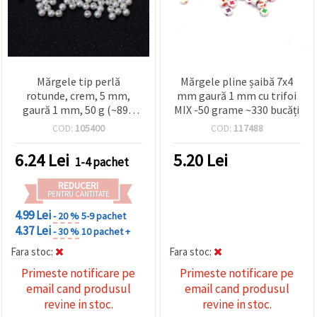
Mărgele tip perlă
Mărgele pline șaibă 7x4
rotunde, crem, 5 mm,
mm gaură 1 mm cu trifoi
gaură 1 mm, 50 g (~890
MIX -50 grame ~330 bucăți
buc.)
COD:
105400
COD:
117488
6.24
Lei
5.20
Lei
1-4 pachet
REDUCERI
PENTRU CANTITATE
4.99 Lei
- 20 %
5-9 pachet
4.37 Lei
- 30 %
10 pachet +
Fara stoc:
Fara stoc:
Primeste notificare pe
Primeste notificare pe
email cand produsul
email cand produsul
revine in stoc.
revine in stoc.