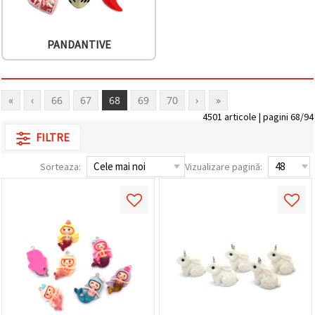
PANDANTIVE
«
‹
66
67
68
69
70
›
»
4501 articole | pagini 68/94
FILTRE
Sorteaza:
Vizualizare pagină: