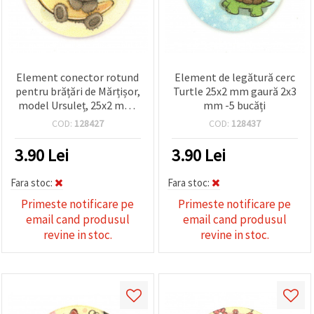
Element conector rotund
Element de legătură cerc
pentru brățări de Mărțișor,
Turtle 25x2 mm gaură 2x3
model Ursuleț, 25x2 mm,
mm -5 bucăți
orificiu 2x3 mm – set 5
COD:
128427
COD:
128437
bucăți
3.90
Lei
3.90
Lei
Fara stoc:
Fara stoc:
Primeste notificare pe
Primeste notificare pe
email cand produsul
email cand produsul
revine in stoc.
revine in stoc.