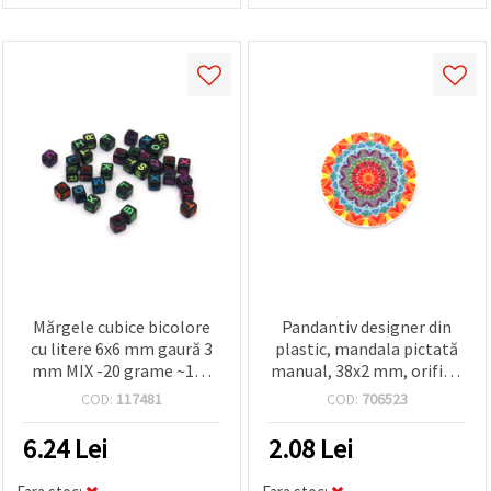
Mărgele cubice bicolore
Pandantiv designer din
cu litere 6x6 mm gaură 3
plastic, mandala pictată
mm MIX -20 grame ~117
manual, 38x2 mm, orificiu
bucăți
1 mm
COD:
117481
COD:
706523
6.24
Lei
2.08
Lei