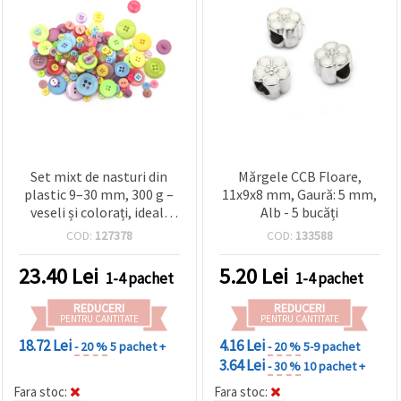
Set mixt de nasturi din
Mărgele CCB Floare,
plastic 9–30 mm, 300 g –
11x9x8 mm, Gaură: 5 mm,
veseli și colorați, ideali
Alb - 5 bucăți
pentru DIY, scrapbooking
COD:
127378
COD:
133588
și artă decorativă
23.40
Lei
5.20
Lei
1-4 pachet
1-4 pachet
REDUCERI
REDUCERI
PENTRU CANTITATE
PENTRU CANTITATE
18.72 Lei
4.16 Lei
- 20 %
5 pachet +
- 20 %
5-9 pachet
3.64 Lei
- 30 %
10 pachet +
Fara stoc:
Fara stoc: