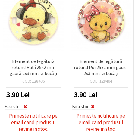
Element de legătură
Element de legătură
rotund Rață 25x2 mm
rotund Pui 25x2 mm gaură
gaură 2x3 mm -5 bucăți
2x3 mm -5 bucăți
COD:
128406
COD:
128404
3.90
Lei
3.90
Lei
Fara stoc:
Fara stoc:
Primeste notificare pe
Primeste notificare pe
email cand produsul
email cand produsul
revine in stoc.
revine in stoc.