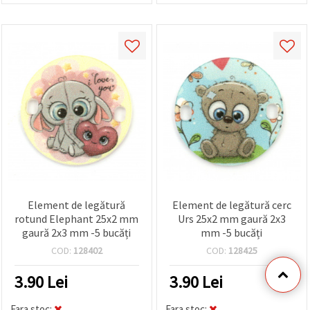
Element de legătură
Element de legătură cerc
rotund Elephant 25x2 mm
Urs 25x2 mm gaură 2x3
gaură 2x3 mm -5 bucăți
mm -5 bucăți
COD:
128402
COD:
128425
3.90
Lei
3.90
Lei
Fara stoc:
Fara stoc: