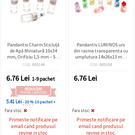
Pandantiv Charm Sticluță
Pandantiv LUMINOS urs
de Apă Miniatură 10x34
din rasina transparenta cu
mm, Orificiu 1,5 mm – Set
umplutura 14x26x13 mm
5 buc.
gaura 2 mm MIX culori - 5
COD:
603144
COD:
603188
bucati
6.76
Lei
6.76
Lei
1-9 pachet
REDUCERI
PENTRU CANTITATE
5.41 Lei
- 20 %
10 pachet +
Fara stoc:
Fara stoc:
Primeste notificare pe
Primeste notificare pe
email cand produsul
email cand produsul
revine in stoc.
revine in stoc.