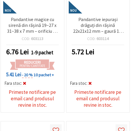
NOU
NOU
Pandantive magice cu
Pandantive iepurași
sirenă din rășină 19~27 x
drăguți din rășină
31~38 x 7 mm – orificiu de
22x21x12 mm – gaură 1,5
1,5 mm, culori mixte, set
mm, alb opac, set de 5
COD:
603113
COD:
603114
de 5 pentru bijuterii
pentru bijuterii
fantezie, crafturi cu
handmade, brelocuri și
6.76
Lei
5.72
Lei
1-9 pachet
tematică oceanică și
proiecte DIY
proiecte DIY creative
REDUCERI
PENTRU CANTITATE
5.41 Lei
- 20 %
10 pachet +
Fara stoc:
Fara stoc:
Primeste notificare pe
Primeste notificare pe
email cand produsul
email cand produsul
revine in stoc.
revine in stoc.