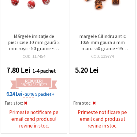
Mărgele imitație de
margele Cilindru antic
pietricele 10 mm gaură 2
10x9 mm gaura 3 mm
mm roșii - 50 grame ~85
maro -50 grame ~95
bucăți
bucati
COD:
117454
COD:
119774
7.80
Lei
5.20
Lei
1-4 pachet
REDUCERI
PENTRU CANTITATE
6.24 Lei
- 20 %
5 pachet +
Fara stoc:
Fara stoc:
Primeste notificare pe
Primeste notificare pe
email cand produsul
email cand produsul
revine in stoc.
revine in stoc.