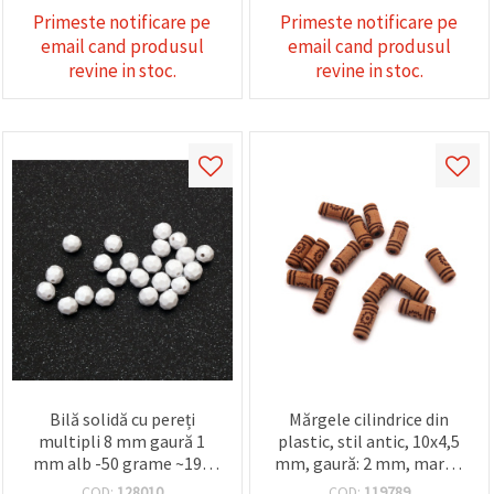
Primeste notificare pe
Primeste notificare pe
email cand produsul
email cand produsul
revine in stoc.
revine in stoc.
Bilă solidă cu pereți
Mărgele cilindrice din
multipli 8 mm gaură 1
plastic, stil antic, 10x4,5
mm alb -50 grame ~190
mm, gaură: 2 mm, maro -
buc
50 g (~310 buc.)
COD:
128010
COD:
119789