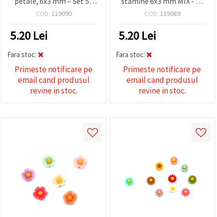
petale, 6x3 mm – Set 50
stamine 6x3 mm MIX - 50
buc., culori asortate (mix)
bucati
COD:
119090
COD:
119089
pentru bijuterii,
handmade și proiecte DIY
5.20
Lei
5.20
Lei
Fara stoc:
Fara stoc:
Primeste notificare pe
Primeste notificare pe
email cand produsul
email cand produsul
revine in stoc.
revine in stoc.