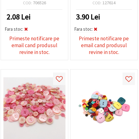
Orificiu: 1 mm
COD:
706526
COD:
127614
2.08
Lei
3.90
Lei
Fara stoc:
Fara stoc:
Primeste notificare pe
Primeste notificare pe
email cand produsul
email cand produsul
revine in stoc.
revine in stoc.