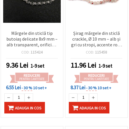
Mărgele din sticlă tip
Șirag mărgele din sticlă
butoiaș delicate 8x9 mm –
crackle, Ø 10 mm – alb și
alb transparent, orificiu 1
gri cu stropi, accente roșii
mm, șirag ~78 bucăți –
și luciu auriu – ~85 buc. –
COD:
115424
COD:
115458
ideale pentru bijuterii
pentru bijuterii handmade
elegante și creații
și proiecte decorative DIY
9.36
Lei
11.96
Lei
1-9 set
1-9 set
handmade strălucitoare
REDUCERI
REDUCERI
PENTRU CANTITATE
PENTRU CANTITATE
6.55 Lei
8.37 Lei
- 30 %
10 set +
- 30 %
10 set +
ADAUGA IN COS
ADAUGA IN COS