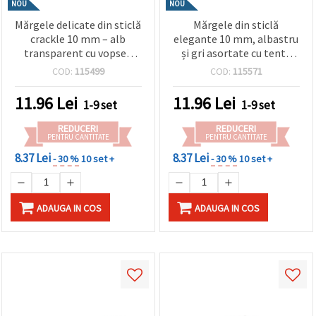
NOU
NOU
Mărgele delicate din sticlă
Mărgele din sticlă
crackle 10 mm – alb
elegante 10 mm, albastru
transparent cu vopsea
și gri asortate cu tentă
albastră deschisă, orificiu
albastră, efect AB, gaură
COD:
115499
COD:
115571
1 mm, șirag ~85 buc –
1 mm, șirag ~85 buc –
perfecte pentru crearea
perfecte pentru bijuterii
11.96
Lei
11.96
Lei
1-9 set
1-9 set
de bijuterii elegante
strălucitoare și creații
handmade
handmade artistice
REDUCERI
REDUCERI
PENTRU CANTITATE
PENTRU CANTITATE
8.37 Lei
8.37 Lei
- 30 %
10 set +
- 30 %
10 set +
ADAUGA IN COS
ADAUGA IN COS