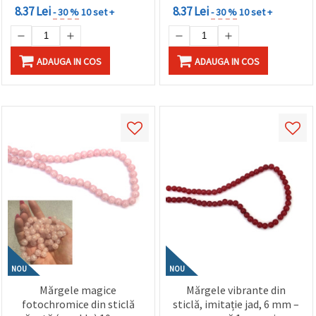
8.37 Lei
8.37 Lei
- 30 %
10 set +
- 30 %
10 set +
ADAUGA IN COS
ADAUGA IN COS
NOU
NOU
Mărgele magice
Mărgele vibrante din
fotochromice din sticlă
sticlă, imitație jad, 6 mm –