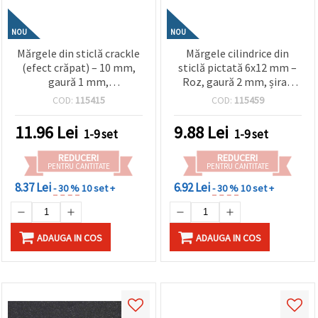
NOU
NOU
Mărgele din sticlă crackle
Mărgele cilindrice din
(efect crăpat) – 10 mm,
sticlă pictată 6x12 mm –
gaură 1 mm,
Roz, gaură 2 mm, șirag
transparente roz și verde,
~65 buc – perfecte pentru
COD:
115415
COD:
115459
mix asortat, șirag ~80 buc.
bijuterii DIY/handmade
– ideale pentru bijuterii
11.96
Lei
9.88
Lei
1-9 set
1-9 set
handmade, mărgelit &
proiecte craft/DIY
REDUCERI
REDUCERI
PENTRU CANTITATE
PENTRU CANTITATE
8.37 Lei
6.92 Lei
- 30 %
10 set +
- 30 %
10 set +
ADAUGA IN COS
ADAUGA IN COS