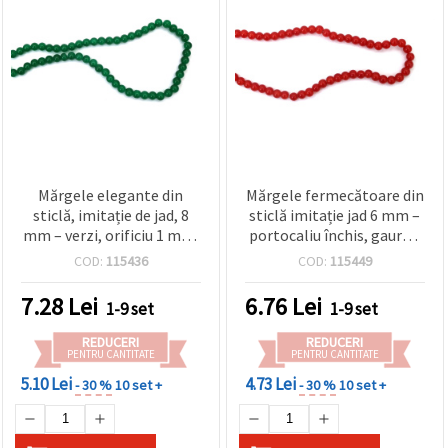
Mărgele elegante din
Mărgele fermecătoare din
sticlă, imitație de jad, 8
sticlă imitație jad 6 mm –
mm – verzi, orificiu 1 mm,
portocaliu închis, gaură 1
șirag ~105 buc. – perfecte
mm, șirag ~140 buc –
COD:
115436
COD:
115449
pentru bijuterii cu aspect
perfecte pentru bijuterii
natural și creații
elegante și proiecte
7.28
Lei
6.76
Lei
1-9 set
1-9 set
handmade artistice
creative handmade
REDUCERI
REDUCERI
PENTRU CANTITATE
PENTRU CANTITATE
5.10 Lei
4.73 Lei
- 30 %
10 set +
- 30 %
10 set +