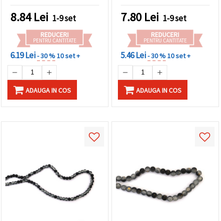
realizarea de bijuterii și
șirag ~105 buc – perfecte
proiecte creative DIY
pentru bijuterii
8.84
Lei
7.80
Lei
1-9 set
1-9 set
îndrăznețe
REDUCERI
REDUCERI
PENTRU CANTITATE
PENTRU CANTITATE
6.19 Lei
5.46 Lei
- 30 %
10 set +
- 30 %
10 set +
ADAUGA IN COS
ADAUGA IN COS