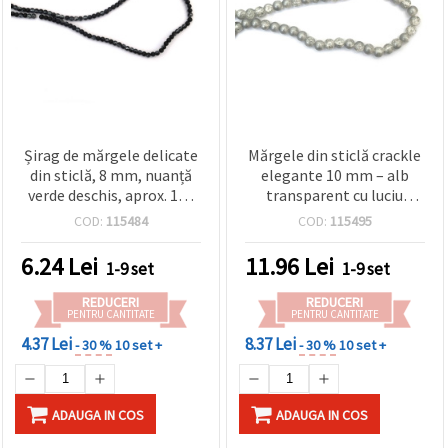
Șirag de mărgele delicate
Mărgele din sticlă crackle
din sticlă, 8 mm, nuanță
elegante 10 mm – alb
verde deschis, aprox. 100
transparent cu luciu
buc – ideale pentru
argintiu, șirag ~85 buc.
COD:
115484
COD:
115495
bijuterii handmade și
creații inspirate de
6.24
Lei
11.96
Lei
1-9 set
1-9 set
primăvară
REDUCERI
REDUCERI
PENTRU CANTITATE
PENTRU CANTITATE
4.37 Lei
8.37 Lei
- 30 %
10 set +
- 30 %
10 set +
ADAUGA IN COS
ADAUGA IN COS