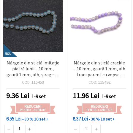
NOU
Mărgele din sticlă imitație
Mărgele din sticlă crackle
piatră lunii – 10 mm,
– 10 mm, gaură 1 mm, alb
gaură 1 mm, alb, șirag ~85
transparent cu vopsea
buc – ideale pentru
mov, șirag aprox. 85 bucăți
COD:
115453
COD:
115492
bijuterii, mărgelit și
– ideale pentru bijuterii
proiecte craft/DIY
handmade, mărgelit și
9.36
Lei
11.96
Lei
1-9 set
1-9 set
proiecte DIY craft
REDUCERI
REDUCERI
PENTRU CANTITATE
PENTRU CANTITATE
6.55 Lei
8.37 Lei
- 30 %
10 set +
- 30 %
10 set +