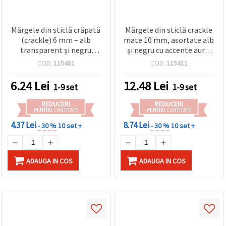
Mărgele din sticlă crăpată
Mărgele din sticlă crackle
(crackle) 6 mm – alb
mate 10 mm, asortate alb
transparent și negru
și negru cu accente aurii,
(mix), gaură 1 mm, șirag
gaură 1 mm, ~85 buc. –
COD:
115481
COD:
115411
~145 buc – perfecte
pentru bijuterii și proiecte
pentru bijuterii handmade
handmade
6.24
Lei
12.48
Lei
1-9 set
1-9 set
elegante și proiecte craft
unice
REDUCERI
REDUCERI
PENTRU CANTITATE
PENTRU CANTITATE
4.37 Lei
8.74 Lei
- 30 %
10 set +
- 30 %
10 set +
ADAUGA IN COS
ADAUGA IN COS