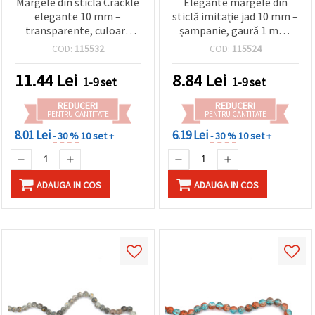
Mărgele din sticlă Crackle
Elegante mărgele din
elegante 10 mm –
sticlă imitație jad 10 mm –
transparente, culoare
șampanie, gaură 1 mm,
Migdală Blanșată; gaură 1
șirag ~85 bucăți – perfecte
COD:
115532
COD:
115524
mm; șirag ~85 buc. –
pentru bijuterii de lux,
perfecte pentru
handmade/DIY
11.44
Lei
8.84
Lei
1-9 set
1-9 set
confecționarea
bijuteriilor delicate și a
REDUCERI
REDUCERI
designurilor grațioase
PENTRU CANTITATE
PENTRU CANTITATE
8.01 Lei
6.19 Lei
- 30 %
10 set +
- 30 %
10 set +
ADAUGA IN COS
ADAUGA IN COS