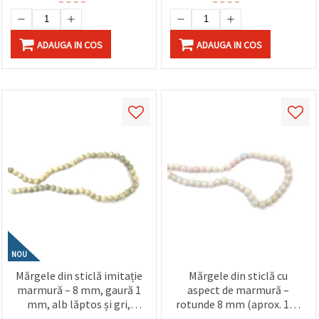
ADAUGA IN COS
ADAUGA IN COS
NOU
Mărgele din sticlă imitație
Mărgele din sticlă cu
marmură – 8 mm, gaură 1
aspect de marmură –
mm, alb lăptos și gri,
rotunde 8 mm (aprox. 100
șirag ~105 buc – ideale
buc.) – alb lăptos cu