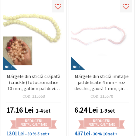
NOU
NOU
Mărgele din sticlă crăpată
Mărgele din sticlă imitație
(crackle) fotocromatice
jad delicate 4 mm – roz
10 mm, galben pal devine
deschis, gaură 1 mm, șirag
piersică la soare, gaură 1
~200 buc. – perfecte
COD:
115553
COD:
115570
mm, șirag aprox. 85 buc. –
pentru bijuterii romantice
perfecte pentru bijuterii
și proiecte handmade
17.16
Lei
6.24
Lei
1-4 set
1-9 set
unice cu schimbare de
elegante
culoare
REDUCERI
REDUCERI
PENTRU CANTITATE
PENTRU CANTITATE
12.01 Lei
4.37 Lei
- 30 %
5 set +
- 30 %
10 set +