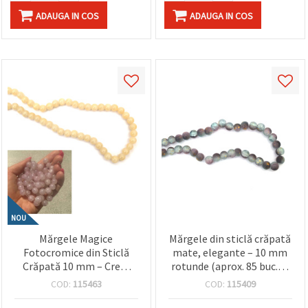
ADAUGA IN COS
ADAUGA IN COS
NOU
Mărgele Magice
Mărgele din sticlă crăpată
Fotocromice din Sticlă
mate, elegante – 10 mm
Crăpată 10 mm – Crem
rotunde (aprox. 85 buc.) –
devine Mov la Soare,
transparente mov și gri,
COD:
115463
COD:
115409
Gaură 1 mm, Șirag ~85 buc
cu efect culoare aurie –
– Ideale pentru Bijuterii
ideale pentru bijuterii