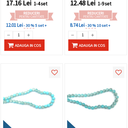
17.16
Lei
12.48
Lei
1-4 set
1-9 set
DIY cu Schimbare de
handmade și designuri
Culoare și Proiecte
creative
REDUCERI
REDUCERI
Handmade
PENTRU CANTITATE
PENTRU CANTITATE
12.01 Lei
8.74 Lei
- 30 %
5 set +
- 30 %
10 set +
ADAUGA IN COS
ADAUGA IN COS