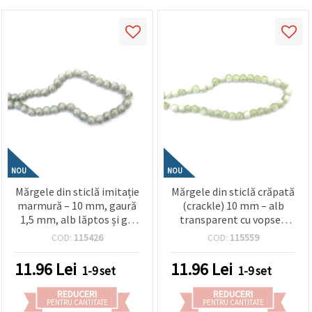
NOU
NOU
Mărgele din sticlă imitație
Mărgele din sticlă crăpată
marmură – 10 mm, gaură
(crackle) 10 mm – alb
1,5 mm, alb lăptos și gri
transparent cu vopsea
cu accente culoare
albă, gaură 1 mm, șirag
COD:
115426
COD:
115559
argintiu, șirag ~85 buc. –
~85 bucăți – perfecte
ideale pentru bijuterii
pentru bijuterii
11.96
Lei
11.96
Lei
1-9 set
1-9 set
handmade, beading și
minimaliste și designuri
proiecte craft
handmade stilate
REDUCERI
REDUCERI
PENTRU CANTITATE
PENTRU CANTITATE