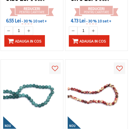
delicate
REDUCERI
REDUCERI
PENTRU CANTITATE
PENTRU CANTITATE
6.55 Lei
4.73 Lei
- 30 %
10 set +
- 30 %
10 set +
ADAUGA IN COS
ADAUGA IN COS
NOU
NOU