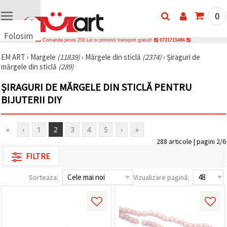
0
Folosim
Comanda peste 250 Lei si primesti transport gratuit!
0731715486
cookie-
EM ART
›
Margele
(11839)
›
Mărgele din sticlă
(2374)
›
Șiraguri de
uri
mărgele din sticlă
(289)
🍪 Folosim
cookie-uri
ȘIRAGURI DE MĂRGELE DIN STICLĂ PENTRU
și
tehnologii
BIJUTERII DIY
similare
pentru a
asigura
«
‹
1
2
3
4
5
›
»
funcționarea
corectă a
288 articole | pagini 2/6
site-ului,
pentru a vă
FILTRE
îmbunătăți
experiența
Sorteaza:
Vizualizare pagină:
și, cu
acordul
dumneavoastră,
pentru a
analiza
traficul și a
afișa