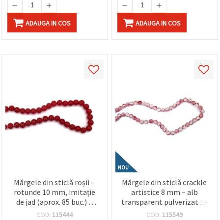
ADAUGA IN COS
ADAUGA IN COS
NOU
Mărgele din sticlă roșii –
Mărgele din sticlă crackle
rotunde 10 mm, imitație
artistice 8 mm – alb
de jad (aprox. 85 buc.) –
transparent pulverizat cu
perfecte pentru
vopsea roșie, gaură 1 mm,
COD:
115444
COD:
115549