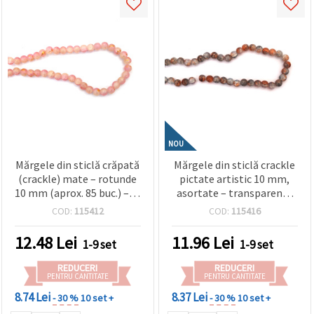
NOU
Mărgele din sticlă crăpată
Mărgele din sticlă crackle
(crackle) mate – rotunde
pictate artistic 10 mm,
10 mm (aprox. 85 buc.) – în
asortate – transparente
tonuri delicate de alb și
alb & portocaliu, orificiu 1
COD:
115412
COD:
115416
roz, asortate, cu accente
mm, șirag ~85 buc. –
culoare aurie – perfecte
perfecte pentru bijuterii
12.48
Lei
11.96
Lei
1-9 set
1-9 set
pentru bijuterii și creații
vibrante și creații
romantice
handmade/DIY
REDUCERI
REDUCERI
PENTRU CANTITATE
PENTRU CANTITATE
8.74 Lei
8.37 Lei
- 30 %
10 set +
- 30 %
10 set +