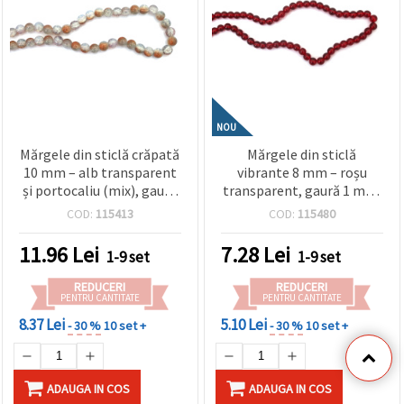
NOU
Mărgele din sticlă crăpată
Mărgele din sticlă
10 mm – alb transparent
vibrante 8 mm – roșu
și portocaliu (mix), gaură
transparent, gaură 1 mm,
1 mm, șirag ~80 buc –
șirag ~105 buc. – ideale
COD:
115413
COD:
115480
perfecte pentru bijuterii
pentru bijuterii
handmade colorate și
îndrăznețe și proiecte
11.96
Lei
7.28
Lei
1-9 set
1-9 set
proiecte creative DIY
handmade atrăgătoare
REDUCERI
REDUCERI
PENTRU CANTITATE
PENTRU CANTITATE
8.37 Lei
5.10 Lei
- 30 %
10 set +
- 30 %
10 set +
ADAUGA IN COS
ADAUGA IN COS