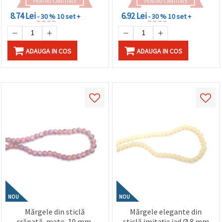
PENTRU CANTITATE
PENTRU CANTITATE
8.74 Lei
6.92 Lei
- 30 %
10 set +
- 30 %
10 set +
ADAUGA IN COS
ADAUGA IN COS
NOU
NOU
Mărgele din sticlă
Mărgele elegante din
crăpată, mate, 10 mm,
sticlă imitație jad Ø 8 mm