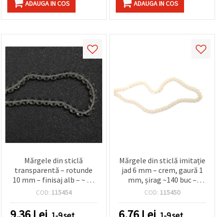
ADAUGA IN COS
ADAUGA IN COS
Mărgele din sticlă
Mărgele din sticlă imitație
transparentă – rotunde
jad 6 mm – crem, gaură 1
10 mm – finisaj alb – ~ 80
mm, șirag ~140 buc –
buc. – perfecte pentru
perfecte pentru crearea
COD:
115454
COD:
115450
bijuterii handmade, craft
de bijuterii elegante și
și proiecte creative
designuri handmade
9.36
Lei
6.76
Lei
1-9 set
1-9 set