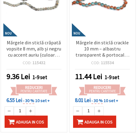
NOU
NOU
Mărgele din sticlă crăpată
Mărgele din sticlă crackle
vopsite 8 mm, alb și negru
10 mm – albastru
cu accent auriu (culoare),
transparent & portocaliu,
gaură 1 mm, ~100 buc –
orificiu 1 mm, șirag ~85
COD:
115432
COD:
115534
pentru bijuterii și hobby
buc – perfecte pentru
creativ
bijuterii energice și
9.36
Lei
11.44
Lei
1-9 set
1-9 set
designuri handmade
artistice
REDUCERI
REDUCERI
PENTRU CANTITATE
PENTRU CANTITATE
6.55 Lei
8.01 Lei
- 30 %
10 set +
- 30 %
10 set +
ADAUGA IN COS
ADAUGA IN COS