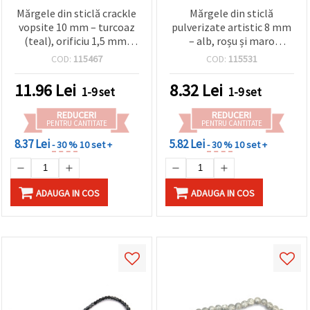
Mărgele din sticlă crackle
Mărgele din sticlă
vopsite 10 mm – turcoaz
pulverizate artistic 8 mm
(teal), orificiu 1,5 mm,
– alb, roșu și maro
șirag ~85 buc. – perfecte
(asortate), gaură 1 mm,
COD:
115467
COD:
115531
pentru bijuterii
șirag ~105 buc – perfecte
îndrăznețe și creații
pentru bijuterii în tonuri
11.96
Lei
8.32
Lei
1-9 set
1-9 set
handmade artistice
calde și creații handmade
unice
REDUCERI
REDUCERI
PENTRU CANTITATE
PENTRU CANTITATE
8.37 Lei
5.82 Lei
- 30 %
10 set +
- 30 %
10 set +
ADAUGA IN COS
ADAUGA IN COS