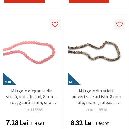
făcând clic
pe butonul
"Salvați"
Аcceptati
toate!
Setări
NOU
NOU
Mărgele elegante din
Mărgele din sticlă
sticlă, imitație jad, 8 mm –
pulverizate artistic 8 mm
roz, gaură 1 mm, șirag
– alb, maro și albastru
~105 buc – pentru bijuterii
deschis (mix asortat),
COD:
115565
COD:
115518
delicate și designuri
gaură 1 mm, șirag aprox.
romantice handmade
105 buc. – perfecte pentru
7.28
Lei
8.32
Lei
1-9 set
1-9 set
bijuterii unice și proiecte