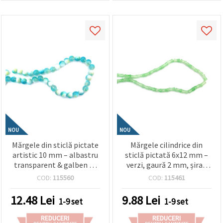
NOU
NOU
Mărgele din sticlă pictate
Mărgele cilindrice din
artistic 10 mm – albastru
sticlă pictată 6x12 mm –
transparent & galben cu
verzi, gaură 2 mm, șirag
vopsea albă, gaură 1 mm,
~65 buc. – perfecte pentru
COD:
115560
COD:
115461
șirag ~85 buc – ideale
bijuterii handmade unicat
pentru realizarea de
și proiecte DIY creative
12.48
Lei
9.88
Lei
1-9 set
1-9 set
bijuterii vibrante
handmade
REDUCERI
REDUCERI