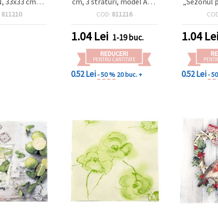
, 33x33 cm
cm, 3 straturi, model ABC
„Sezonul p
chi), format
123 - 1 bucată
de prun)
:
811210
COD:
811216
CO
 3 straturi,
straturi,
anic cu frunze
hobby DIY
1.04
Lei
1.04
Le
1-19 buc.
lă pastel, 1
ș
pentru hobby
REDUCERI
RE
& decor de masă
PENTRU CANTITATE
PENTR
0.52 Lei
0.52 Lei
- 50 %
20 buc. +
- 5