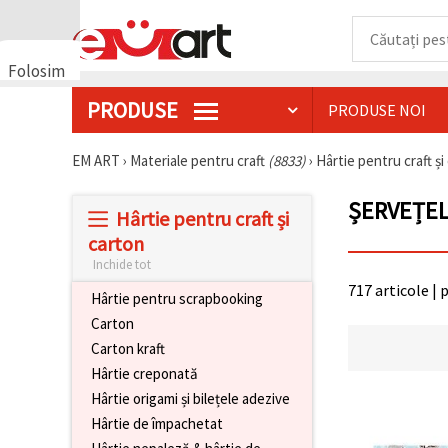
Folosim
cookie-
PRODUSE
PRODUSE NOI
uri
🍪 Folosim
cookie-uri
EM ART
›
Materiale pentru craft
(8833)
›
Hârtie pentru craft ș
și
tehnologii
ȘERVEȚEL
similare
Hârtie pentru craft și
pentru a
asigura
carton
funcționarea
Inchide tot
corectă a
site-ului,
717 articole | 
Hârtie pentru scrapbooking
pentru a vă
îmbunătăți
Carton
experiența
Carton kraft
și, cu
acordul
Hârtie creponată
dumneavoastră,
Hârtie origami și bilețele adezive
pentru a
analiza
Hârtie de împachetat
traficul și a
afișa