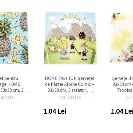
el pentru
HOME FASHION Șervețel
Șervețel
age HOME
de hârtie Alpine Comic –
33x33 cm c
33x33 cm, 3
33x33 cm, 3 straturi, 1
Tropical
 model Ananas
bucată | Șervețel de
:
811151
COD:
811152
CO
– 1 bucată
prânz/petrecere pentru
decoupage, hobby DIY &
1.04
Lei
1.04
Le
decor de masă