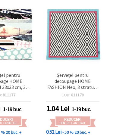
țel pentru
Șervețel pentru
page HOME
decoupage HOME
 33x33 cm, 3
FASHION Neo, 3 straturi,
ibe de Plajă - 1
33x33 cm - 1 bucată
D:
811177
COD:
811178
ucată
i
1.04
Lei
1-19 buc.
1-19 buc.
DUCERI
REDUCERI
U CANTITATE
PENTRU CANTITATE
0.52 Lei
0 %
20 buc. +
- 50 %
20 buc. +