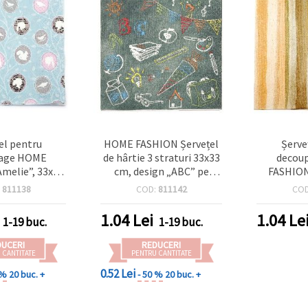
el pentru
HOME FASHION Șervețel
Șerve
age HOME
de hârtie 3 straturi 33x33
decou
melie”, 33x33
cm, design „ABC” pe
FASHION
uri – 1 bucată
tablă școlară (multicolor
straturi, A
:
811138
COD:
811142
CO
pe negru) – 1 bucată,
1 
pentru decoupage, craft și
1.04
Lei
1.04
Le
1-19 buc.
1-19 buc.
decor de masă pentru
petreceri
DUCERI
REDUCERI
 CANTITATE
PENTRU CANTITATE
0.52 Lei
 %
20 buc. +
- 50 %
20 buc. +