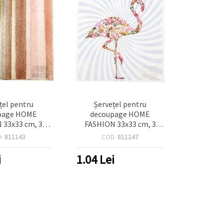
țel pentru
Șervețel pentru
page HOME
decoupage HOME
 33x33 cm, 3
FASHION 33x33 cm, 3
cuarele Pastel -
straturi, model Flamingo
D:
811143
COD:
811147
bucată
– 1 buc.
i
1.04
Lei