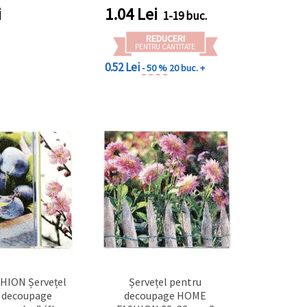
floral – 1 buc., pentru
i
1.04
Lei
1-19 buc.
craft și decor de masă
REDUCERI
PENTRU CANTITATE
0.52 Lei
- 50 %
20 buc. +
HION Șervețel
Șervețel pentru
 decoupage
decoupage HOME