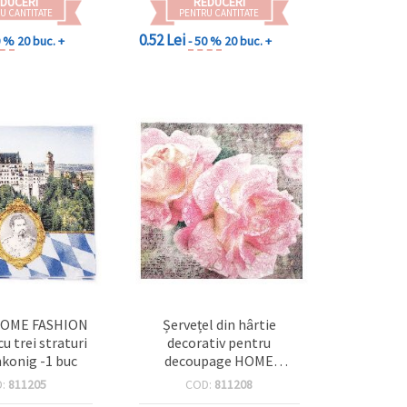
DUCERI
REDUCERI
U CANTITATE
PENTRU CANTITATE
0.52 Lei
0 %
20 buc. +
- 50 %
20 buc. +
 HOME FASHION
Șervețel din hârtie
u trei straturi
decorativ pentru
konig -1 buc
decoupage HOME
FASHION English Rose, 33
D:
811205
COD:
811208
x 33 cm, 3 straturi, model