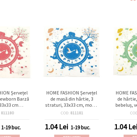
ION Șervețel
HOME FASHION Șervețel
HOME FAS
 Newborn Barză
de masă din hârtie, 3
de hârtie
 33x33 cm
straturi, 33x33 cm, model
bebeluș, v
 3 straturi,
Barză Bebeluș, bleu,
x 33 cm, 3 
:
811180
COD:
811181
CO
de masă pentru
pentru petrecere Baby
baby show
aby
Shower/sosirea nou-
prânz, 
1.04
Lei
1.04
Le
1-19 buc.
1-19 buc.
ez/petrecere,
născutului, 1 bucată
decoupa
 buc
șervețel