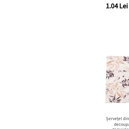
1.04
Lei
Șervețel di
decoup