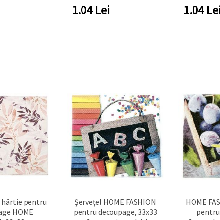
(chalkboard) cu crab,
1.04
Lei
1.04
Le
homar și pești, dungi
albastre/albe (1 buc.) –
Perfect pentru decor de
masă la petreceri marine
n hârtie pentru
Șervețel HOME FASHION
HOME FAS
age HOME
pentru decoupage, 33x33
pentru