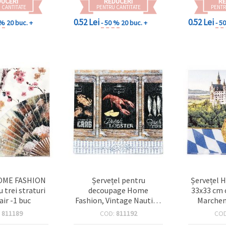
DUCERI
REDUCERI
RE
 CANTITATE
PENTRU CANTITATE
PENTR
0.52 Lei
0.52 Lei
 %
20 buc. +
- 50 %
20 buc. +
- 5
HOME FASHION
Șervețel pentru
Șervețel
 trei straturi
decoupage Home
33x33 cm c
air -1 buc
Fashion, Vintage Nautic –
Marchen
3 straturi, 33x33 cm,
:
811189
COD:
811192
CO
design tip tablă