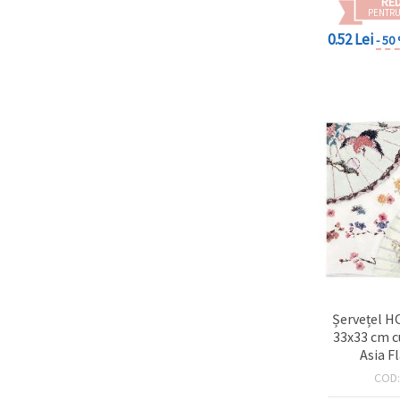
RE
PENTRU
0.52 Lei
- 50
Șervețel 
33x33 cm cu
Asia Fl
COD