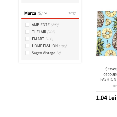
făcând clic
pe butonul
"Salvați"
Marca
(5)
Sterge
Аcceptati
AMBIENTE
(299)
toate!
TI-FLAIR
(202)
EM ART
(108)
Setări
HOME FASHION
(106)
Sagen Vintage
(2)
Șerveț
decoup
FASHION 
straturi,
COD
Dulce 
1.04
Lei