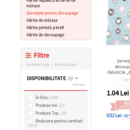
Hârtie nepaleză & hârtie de
conținut și
mătase
reclame
Șervețele pentru decoupage
mai
relevante,
Hârtie de mătase
inclusiv cu
Hârtie perlată și kraft
ajutorul
partenerilor
Hârtie de decoupage
noștri de
analiză și
marketing.
Puteți fi de
Filtre
acord să
Șerveț
utilizați
Inchideti toate
|
Elimina toate
decoup
toate
cookie -
FASHION „A
urile făcând
DISPONIBILITATE
(4)
cm, 3 strat
COD
clic pe
Elimina
"acceptati
toate!" Sau
1.04
Lei
să vă
În Stoc
(438)
indicați
RE
preferințele
Produse noi
(21)
PENTRU
în setări
Produse Top
(35)
selectând
0.52 Lei
- 50
un tip de
Reducere pentru cantitati
cookie -uri
(253)
dat și