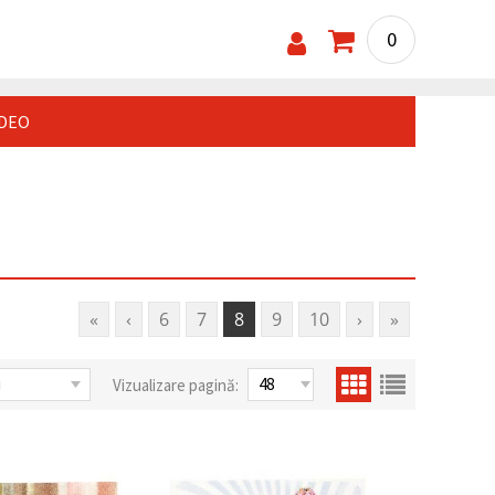
0
IDEO
«
‹
6
7
8
9
10
›
»
Vizualizare pagină: