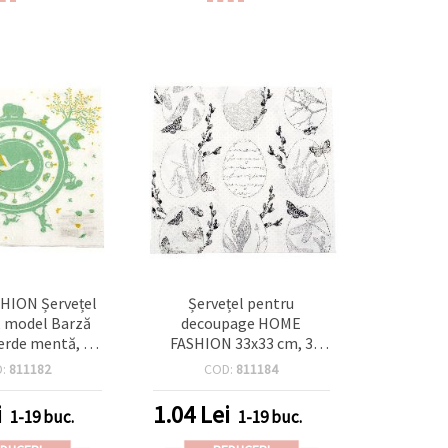
HION Șervețel
Șervețel pentru
, model Barză
decoupage HOME
erde mentă, 33
FASHION 33x33 cm, 3
straturi, pentru
straturi, design delicat de
D:
811182
COD:
811184
er/nou‑născut,
Paște – 1 bucată
petreceri și
i
1.04
Lei
1-19 buc.
1-19 buc.
ge (tehnica
ului), 1 buc.