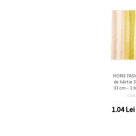
HOME FASH
de hârtie 3
33 cm – 1 
acuarelă 
COD
pentru dec
decor de
1.04
Lei
pet