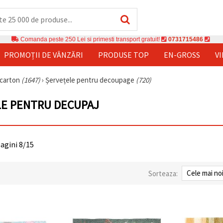
Comanda peste 250 Lei si primesti transport gratuit!
0731715486
PROMOȚII DE VÂNZĂRI
PRODUSE TOP
EN-GROSS
V
i carton
(1647)
›
Șervețele pentru decoupage
(720)
E PENTRU DECUPAJ
pagini 8/15
Sorteaza: