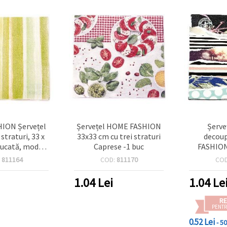
ION Șervețel
Șervețel HOME FASHION
Șerve
 straturi, 33 x
33x33 cm cu trei straturi
decou
bucată, model
Caprese -1 buc
FASHION
galben/verde,
straturi, V
:
811164
COD:
811170
CO
oupage, DIY și
b
 masă pentru
1.04
Lei
1.04
Le
receri
RE
PENTR
0.52 Lei
- 5