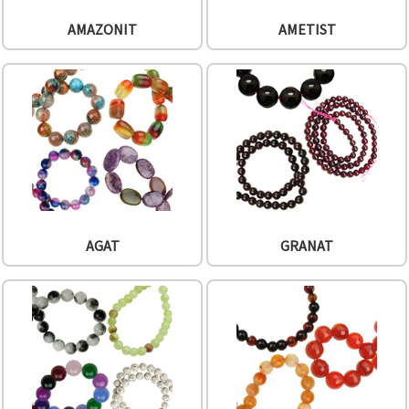
făcând clic
pe butonul
AMAZONIT
AMETIST
"Salvați"
Аcceptati
toate!
Setări
AGAT
GRANAT