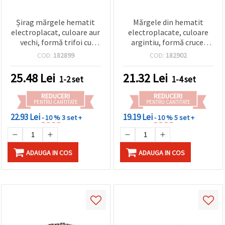
Șirag mărgele hematit
Mărgele din hematit
electroplacat, culoare aur
electroplacate, culoare
vechi, formă trifoi cu
argintiu, formă cruce,
patru foi, semiprețios,
nemagnetice, 8x6x2,5
COD:
182899
COD:
182902
nemagnetic, 8x8x3 mm,
mm, gaură 1 mm, aprox.
orificiu 1 mm, ~ 50 buc.
50 buc/șirag, pietre
25.48
Lei
21.32
Lei
1-2 set
1-4 set
semiprețioase pentru
bijuterii handmade,
REDUCERI
REDUCERI
rozarii și proiecte DIY
PENTRU CANTITATE
PENTRU CANTITATE
22.93 Lei
19.19 Lei
- 10 %
3 set +
- 10 %
5 set +
ADAUGA IN COS
ADAUGA IN COS