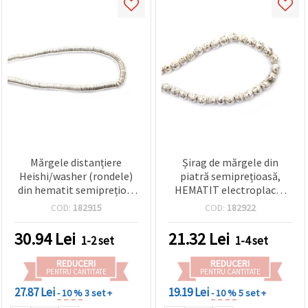
Mărgele distanțiere
Șirag de mărgele din
Heishi/washer (rondele)
piatră semiprețioasă,
din hematit semiprețios,
HEMATIT electroplacat
nemagnetice,
nemagnetic, rotunde,
COD:
182915
COD:
182922
electroplacate, culoare
embosate, culoare
argintiu alb, 6x1 mm,
argintiu alb, 9 mm, gaură
30.94
Lei
21.32
Lei
1-2 set
1-4 set
gaură 1 mm, șirag
1 mm ~ 48 buc.
complet ~320 buc., pentru
REDUCERI
REDUCERI
bijuterii handmade și DIY
PENTRU CANTITATE
PENTRU CANTITATE
27.87 Lei
19.19 Lei
- 10 %
3 set +
- 10 %
5 set +