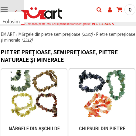
0
Folosim
Comanda peste 250 Lei si primesti transport gratuit!
0731715486
cookie-
EM ART
›
Mărgele din pietre semiprețioase
(2582)
›
Pietre semiprețioase
uri
și minerale
(2312)
🍪 Folosim
cookie-uri
PIETRE PREȚIOASE, SEMIPREȚIOASE, PIETRE
și
tehnologii
NATURALE ȘI MINERALE
similare
pentru a
asigura
funcționarea
corectă a
site-ului,
pentru a vă
îmbunătăți
experiența
și, cu
acordul
dumneavoastră,
pentru a
analiza
MĂRGELE DIN AȘCHII DE
CHIPSURI DIN PIETRE
traficul și a
afișa