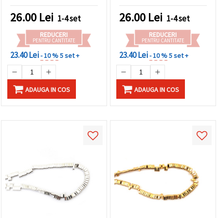
nemagnetice,
romb convex 4x3 mm,
electroplacate — 4x2,5
orificiu 0,7 mm, aprox. 125
26.00
Lei
26.00
Lei
1-4 set
1-4 set
mm, orificiu 0,7 mm, ~ 118
buc., distanțiere din piatră
buc.
semiprețioasă pentru
REDUCERI
REDUCERI
bijuterii handmade
PENTRU CANTITATE
PENTRU CANTITATE
23.40 Lei
23.40 Lei
- 10 %
5 set +
- 10 %
5 set +
ADAUGA IN COS
ADAUGA IN COS