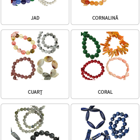
JAD
CORNALINĂ
CUARȚ
CORAL