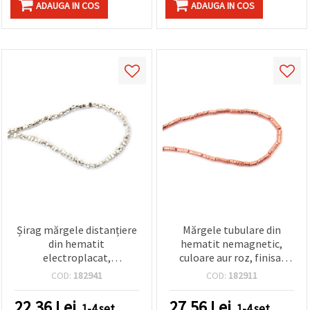
ADAUGA IN COS
ADAUGA IN COS
Șirag mărgele distanțiere
Mărgele tubulare din
din hematit
hematit nemagnetic,
electroplacat,
culoare aur roz, finisaj
nemagnetic, ton argintiu
electroplacat,
COD:
182941
COD:
182911
(alb-argintiu), piatră
texturate/reliefate, 4x13
semiprețioasă, formă
mm, gaură 1 mm – șirag
22.36
Lei
27.56
Lei
1-4 set
1-4 set