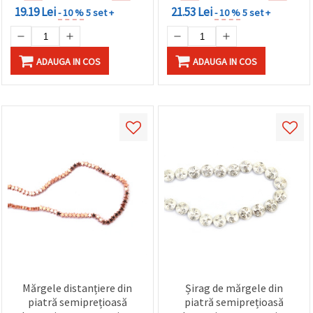
19.19 Lei
21.53 Lei
- 10 %
5 set +
- 10 %
5 set +
ADAUGA IN COS
ADAUGA IN COS
Mărgele distanțiere din
Șirag de mărgele din
piatră semiprețioasă
piatră semiprețioasă