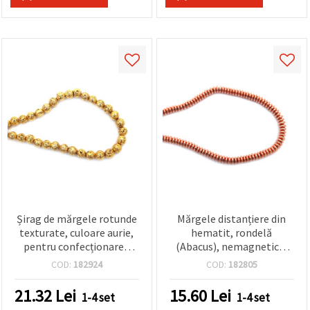
Șirag de mărgele rotunde
Mărgele distanțiere din
texturate, culoare aurie,
hematit, rondelă
pentru confecționarea
(Abacus), nemagnetice,
bijuteriilor - Hematit
electroplacate în
COD:
182924
COD:
182805
nemagnetic
culoarea aur roz (rose
electroplacat
gold), 6x3 mm, orificiu 1.5
21.32
Lei
15.60
Lei
1-4 set
1-4 set
(semiprețios), 9 mm,
mm, aprox. 158 buc./șirag