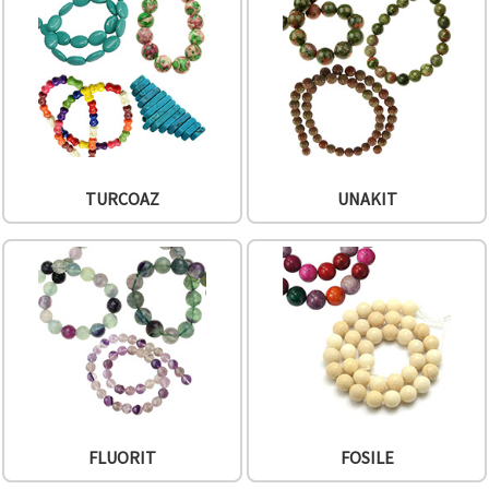
TURCOAZ
UNAKIT
FLUORIT
FOSILE