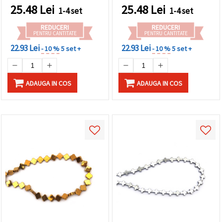
8x8x3 mm, gaură 1 mm,
25.48
Lei
25.48
Lei
1-4 set
1-4 set
~50 buc.
REDUCERI
REDUCERI
PENTRU CANTITATE
PENTRU CANTITATE
22.93 Lei
22.93 Lei
- 10 %
5 set +
- 10 %
5 set +
ADAUGA IN COS
ADAUGA IN COS