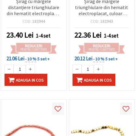
Șirag cu mărgele
Șirag de mărgele
distanțiere triunghiulare
triunghiulare din hematit
din hematit electroplacat
electroplacat, culoare
nemagnetic, culoare
alb-argintiu lucios,
COD:
182944
COD:
182943
argintiu alb, 3x1 mm,
nemagnetic — 3x2 mm,
gaură 1 mm, ~365 buc.,
gaură 0,7 mm ~ 195 buc
23.40
Lei
22.36
Lei
1-4 set
1-4 set
piatră semiprețioasă
pentru bijuterii
REDUCERI
REDUCERI
DIY/handmade
PENTRU CANTITATE
PENTRU CANTITATE
21.06 Lei
20.12 Lei
- 10 %
5 set +
- 10 %
5 set +
ADAUGA IN COS
ADAUGA IN COS