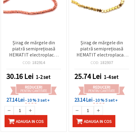
Șirag de mărgele din
Șirag de mărgele din
piatră semiprețioasă
piatră semiprețioasă
HEMATIT electroplacat
HEMATIT electroplacat,
nemagnetic, culoare aur
nemagnetice, culoare
COD:
182914
COD:
182937
roz, formă saibă curbată
aurie, formă stea 6x3 mm,
cu margini rotunjite, 4x2
gaură 0,7 mm (~80 buc.)
30.16
Lei
25.74
Lei
1-2 set
1-4 set
mm, orificiu 1 mm ~ 215
bucăți
REDUCERI
REDUCERI
PENTRU CANTITATE
PENTRU CANTITATE
27.14 Lei
23.14 Lei
- 10 %
3 set +
- 10 %
5 set +
ADAUGA IN COS
ADAUGA IN COS