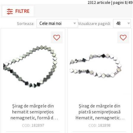
2312 articole | pagini 8/49
FILTRE
Sorteaza:
Vizualizare pagină:
Șirag de mărgele din
Șirag de mărgele din
hematit semiprețios
piatră semiprețioasă
nemagnetic, formă de
Hematit, nemagnetice,
floare, 8x8x3 mm, orificiu:
electroplacate, culoare
COD:
182897
COD:
182898
1 mm ~ 50 buc
argintie, formă floare,