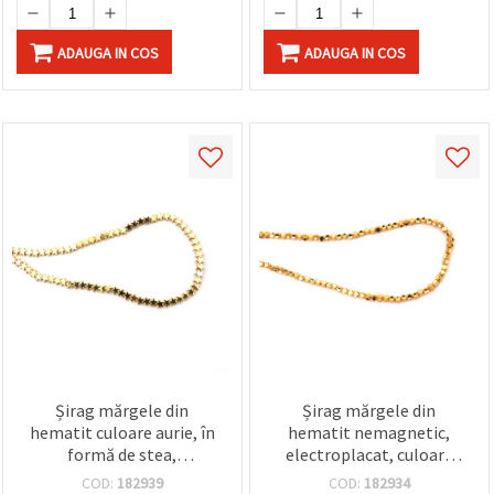
ADAUGA IN COS
ADAUGA IN COS
Șirag mărgele din
Șirag mărgele din
hematit culoare aurie, în
hematit nemagnetic,
formă de stea,
electroplacat, culoare
semiprețioase,
argintiu (argint alb),
COD:
182939
COD:
182934