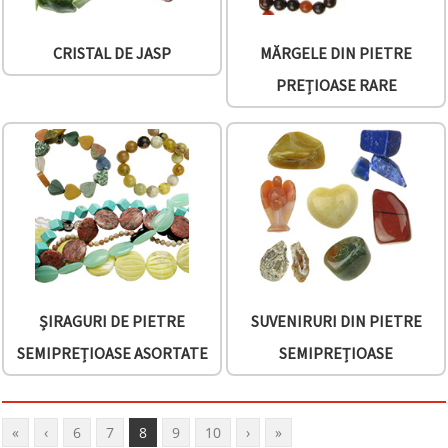
CRISTAL DE JASP
MĂRGELE DIN PIETRE
PREȚIOASE RARE
ȘIRAGURI DE PIETRE
SUVENIRURI DIN PIETRE
SEMIPREȚIOASE ASORTATE
SEMIPREȚIOASE
«
‹
6
7
8
9
10
›
»