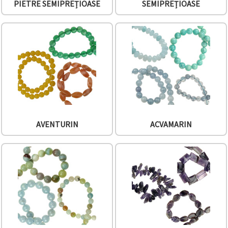
PIETRE SEMIPREȚIOASE
SEMIPREȚIOASE
conținut și
reclame
mai
relevante,
inclusiv cu
ajutorul
partenerilor
noștri de
analiză și
marketing.
Puteți fi de
acord să
utilizați
toate
AVENTURIN
ACVAMARIN
cookie -
urile făcând
clic pe
"acceptati
toate!" Sau
să vă
indicați
preferințele
în setări
selectând
un tip de
cookie -uri
dat și