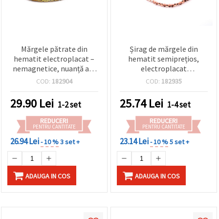
Mărgele pătrate din
Șirag de mărgele din
hematit electroplacat –
hematit semiprețios,
nemagnetice, nuanță aur
electroplacat
vechi, model cruce, 8x8x4
nemagnetic, culoare aur
COD:
182904
COD:
182935
mm, gaură 1,5 mm, șirag
roz, romb convex 4x3 mm,
~50 bucăți – pietre
gaură: 0,7 mm ~ 125 buc
29.90
Lei
25.74
Lei
1-2 set
1-4 set
semiprețioase pentru
bijuterii handmade DIY și
REDUCERI
REDUCERI
materiale craft
PENTRU CANTITATE
PENTRU CANTITATE
26.94 Lei
23.14 Lei
- 10 %
3 set +
- 10 %
5 set +
ADAUGA IN COS
ADAUGA IN COS