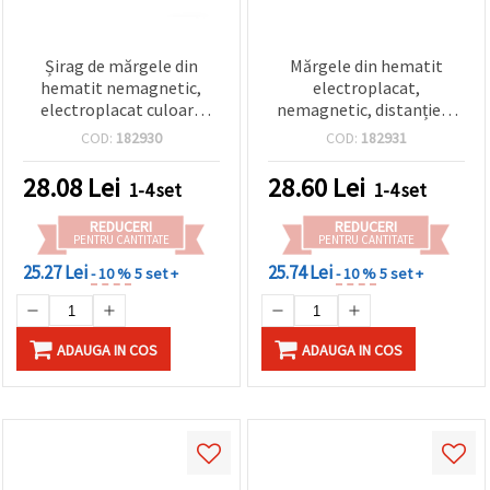
Șirag de mărgele din
Mărgele din hematit
hematit nemagnetic,
electroplacat,
electroplacat culoare
nemagnetic, distanțiere
argintiu (argint alb), 6x2
dreptunghiulare 6x2 mm,
COD:
182930
COD:
182931
mm, gaură 1 mm, aprox.
cu 2 găuri de 2 mm, aprox.
185 buc – mărgele
185 buc./șirag, pentru
28.08
Lei
28.60
Lei
1-4 set
1-4 set
distanțiere semiprețioase
bijuterii handmade DIY
pentru bijuterii handmade
(semiprețios, auriu)
REDUCERI
REDUCERI
PENTRU CANTITATE
PENTRU CANTITATE
25.27 Lei
25.74 Lei
- 10 %
5 set +
- 10 %
5 set +
ADAUGA IN COS
ADAUGA IN COS