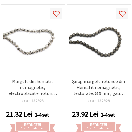
Margele din hematit
Șirag mărgele rotunde din
nemagnetic,
Hematit nemagnetic,
electroplacate, rotunde
texturate, Ø 9 mm, gaură
texturate 9 mm, orificiu 1
1 mm, cca 48 buc. – piatră
COD:
182923
COD:
182926
mm, ton argintiu, ~48
semiprețioasă negru
buc/șirag — piatră
metalic pentru bijuterii
21.32
Lei
23.92
Lei
1-4 set
1-4 set
semiprețioasă pentru
handmade și DIY
bijuterii DIY/handmade,
REDUCERI
REDUCERI
brățări și coliere
PENTRU CANTITATE
PENTRU CANTITATE