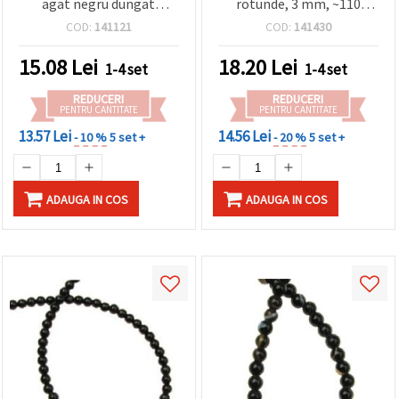
agat negru dungat
rotunde, 3 mm, ~110
brazilian, rotunde 4 mm,
bucăți
COD:
141121
COD:
141430
~93 buc., pentru bijuterii
fine și atemporale, DIY
15.08
Lei
18.20
Lei
1-4 set
1-4 set
handmade
REDUCERI
REDUCERI
PENTRU CANTITATE
PENTRU CANTITATE
13.57 Lei
14.56 Lei
- 10 %
5 set +
- 20 %
5 set +
ADAUGA IN COS
ADAUGA IN COS