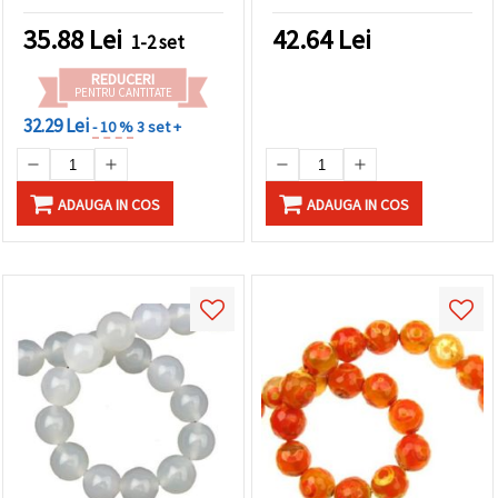
bucăți
35.88
Lei
42.64
Lei
1-2 set
REDUCERI
PENTRU CANTITATE
32.29 Lei
- 10 %
3 set +
ADAUGA IN COS
ADAUGA IN COS