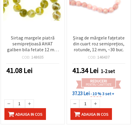
Sirtag margele piatră
Șirag de mărgele fațetate
semiprețioasă AHAT
din cuart roz semiprețios,
galben bila fetate 12 mm
rotunde, 12 mm, ~30 buc.
~ 32 bucăți
COD:
148635
COD:
146437
41.08
Lei
41.34
Lei
1-2 set
REDUCERI
PENTRU CANTITATE
37.23 Lei
- 10 %
3 set +
ADAUGA IN COS
ADAUGA IN COS