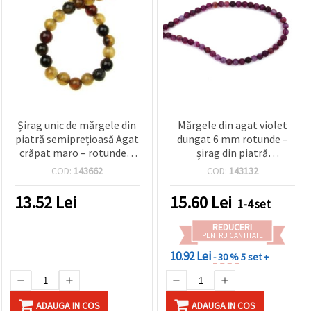
Șirag unic de mărgele din
Mărgele din agat violet
piatră semiprețioasă Agat
dungat 6 mm rotunde –
crăpat maro – rotunde 6
șirag din piatră
mm, ±65 buc., pentru
semiprețioasă, aprox. 64
COD:
143662
COD:
143132
bijuterii handmade,
bucăți, pentru bijuterii,
creative & artistice
beading, brățări și coliere
13.52
Lei
15.60
Lei
1-4 set
REDUCERI
PENTRU CANTITATE
10.92 Lei
- 30 %
5 set +
ADAUGA IN COS
ADAUGA IN COS