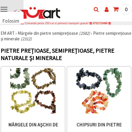
0
Folosim
Comanda peste 250 Lei si primesti transport gratuit!
0731715486
cookie-
EM ART
›
Mărgele din pietre semiprețioase
(2582)
›
Pietre semiprețioase
uri
și minerale
(2312)
🍪 Folosim
cookie-uri
PIETRE PREȚIOASE, SEMIPREȚIOASE, PIETRE
și
tehnologii
NATURALE ȘI MINERALE
similare
pentru a
asigura
funcționarea
corectă a
site-ului,
pentru a vă
îmbunătăți
experiența
și, cu
acordul
dumneavoastră,
pentru a
analiza
MĂRGELE DIN AȘCHII DE
CHIPSURI DIN PIETRE
traficul și a
afișa