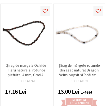
Șirag de margele Ochi de
Șirag de mărgele rotunde
Tigru naturale, rotunde
din agat natural Dragon
șlefuite, 4 mm, Grad A,
Veins, vopsit și încălzit, 4
~98 buc, maro-auriu –
mm, aprox. 90 buc.
COD:
142741
COD:
141191
pietre semiprețioase
pentru brățări și coliere
17.16
Lei
13.00
Lei
1-4 set
DIY
REDUCERI
PENTRU CANTITATE