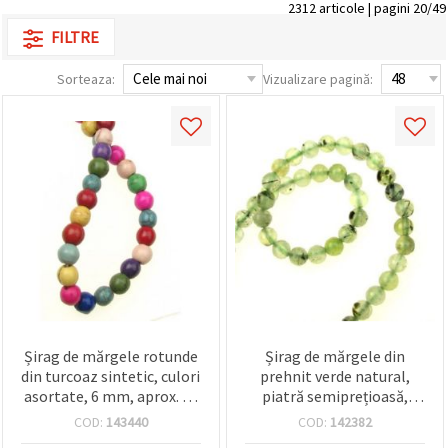
2312 articole | pagini 20/49
FILTRE
Sorteaza:
Vizualizare pagină:
Șirag de mărgele rotunde
Șirag de mărgele din
din turcoaz sintetic, culori
prehnit verde natural,
asortate, 6 mm, aprox. 68
piatră semiprețioasă,
buc – materiale pentru
Clasa A – rotund 6 mm
COD:
143440
COD:
142382
mărgelit și bijuterii
(aprox. 67 buc.)