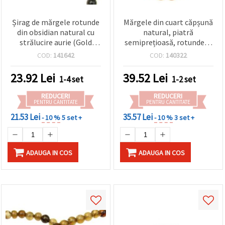
Șirag de mărgele rotunde
Mărgele din cuart căpșună
din obsidian natural cu
natural, piatră
strălucire aurie (Gold
semiprețioasă, rotunde, 6
Sheen), 6 mm, aprox. 59
mm, șirag de aprox. 60
COD:
141642
COD:
140322
buc., negru lucios, pentru
buc.
bijuterii handmade,
23.92
Lei
39.52
Lei
1-4 set
1-2 set
brățări și coliere DIY
REDUCERI
REDUCERI
PENTRU CANTITATE
PENTRU CANTITATE
21.53 Lei
35.57 Lei
- 10 %
5 set +
- 10 %
3 set +
ADAUGA IN COS
ADAUGA IN COS