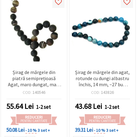
Șirag de mărgele din
Șirag de mărgele din agat,
piatră semiprețioasă
rotunde cu dungi albastru
Agat, maro dungat, mat,
închis, 14 mm, ~27 buc,
rotunde, 14 mm, ~28 buc.
pentru bijuterii handmade
COD:
140546
COD:
143826
55.64
Lei
43.68
Lei
1-2 set
1-2 set
REDUCERI
REDUCERI
PENTRU CANTITATE
PENTRU CANTITATE
50.08 Lei
39.31 Lei
- 10 %
3 set +
- 10 %
3 set +