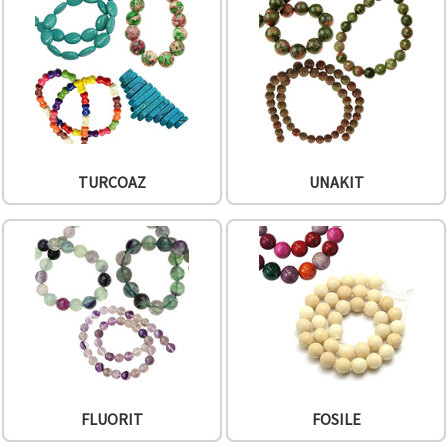
TURCOAZ
UNAKIT
FLUORIT
FOSILE