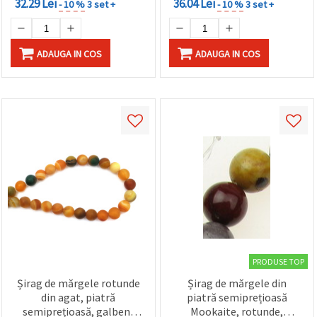
32.29 Lei
36.04 Lei
- 10 %
3 set +
- 10 %
3 set +
ADAUGA IN COS
ADAUGA IN COS
PRODUSE TOP
Șirag de mărgele rotunde
Șirag de mărgele din
din agat, piatră
piatră semiprețioasă
semiprețioasă, galben-
Mookaite, rotunde,