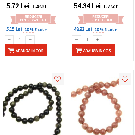
handmade DIY
5.72
Lei
54.34
Lei
1-4 set
1-2 set
REDUCERI
REDUCERI
PENTRU CANTITATE
PENTRU CANTITATE
5.15 Lei
48.93 Lei
- 10 %
5 set +
- 10 %
3 set +
ADAUGA IN COS
ADAUGA IN COS