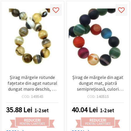
Șirag mărgele rotunde
Șirag de mărgele din agat
fațetate din agat natural
dungat mat, piatră
dungat maro deschis, 12
semiprețioasă, culori
mm, ~33 buc., pentru
mixte, rotunde, 12 mm
COD:
149545
COD:
140515
bijuterii handmade și
(~33 buc.)
hobby craft DIY
35.88
Lei
40.04
Lei
1-2 set
1-2 set
REDUCERI
REDUCERI
PENTRU CANTITATE
PENTRU CANTITATE