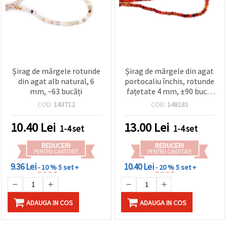
Șirag de mărgele rotunde
Șirag de mărgele din agat
din agat alb natural, 6
portocaliu închis, rotunde
mm, ~63 bucăți
fațetate 4 mm, ±90 buc –
Perfect pentru designuri
COD:
143712
COD:
148181
delicate de bijuterii
handmade
10.40
Lei
13.00
Lei
1-4 set
1-4 set
REDUCERI
REDUCERI
PENTRU CANTITATE
PENTRU CANTITATE
9.36 Lei
10.40 Lei
- 10 %
5 set +
- 20 %
5 set +
ADAUGA IN COS
ADAUGA IN COS