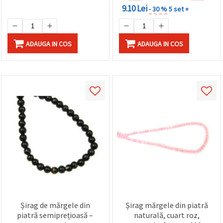
9.10 Lei
- 30 %
5 set +
ADAUGA IN COS
ADAUGA IN COS
Șirag de mărgele din
Șirag mărgele din piatră
piatră semiprețioasă –
naturală, cuart roz,