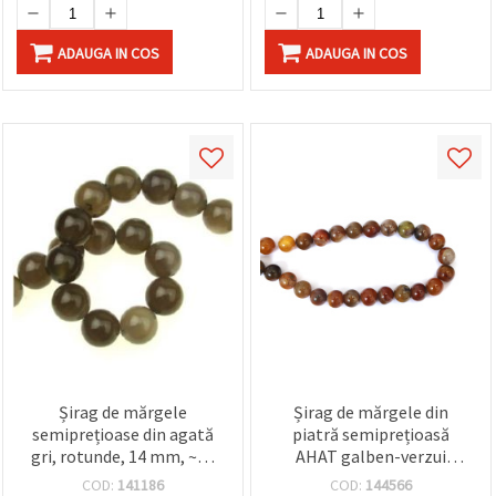
ADAUGA IN COS
ADAUGA IN COS
Șirag de mărgele
Șirag de mărgele din
semiprețioase din agată
piatră semiprețioasă
gri, rotunde, 14 mm, ~28
AHAT galben-verzui
bucăți
crăpată bila 14 mm ~ 28
COD:
141186
COD:
144566