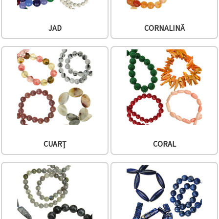
JAD
CORNALINĂ
CUARȚ
CORAL