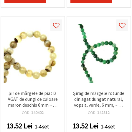
Șir de mărgele de piatră
Șirag de mărgele rotunde
AGAT de dungi de culoare
din agat dungat natural,
maron deschis 6mm ~ 62
vopsit, verde, 6 mm, ~ 62
bucăți
buc.
COD:
140402
COD:
142812
13.52
Lei
13.52
Lei
1-4 set
1-4 set