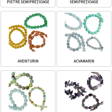
PIETRE SEMIPREȚIOASE
SEMIPREȚIOASE
conținut și
reclame
mai
relevante,
inclusiv cu
ajutorul
partenerilor
noștri de
analiză și
marketing.
Puteți fi de
acord să
utilizați
toate
AVENTURIN
ACVAMARIN
cookie -
urile făcând
clic pe
"acceptati
toate!" Sau
să vă
indicați
preferințele
în setări
selectând
un tip de
cookie -uri
dat și