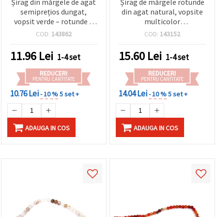
Șirag din mărgele de agat
Șirag de mărgele rotunde
semiprețios dungat,
din agat natural, vopsite
vopsit verde – rotunde 6
multicolor
mm, ~65 bucăți, pentru
(galben/verde), 6 mm ~ 63
COD:
143862
COD:
143152
bijuterii handmade & DIY
buc.
atrăgătoare
11.96
Lei
15.60
Lei
1-4 set
1-4 set
REDUCERI
REDUCERI
PENTRU CANTITATE
PENTRU CANTITATE
10.76 Lei
14.04 Lei
- 10 %
5 set +
- 10 %
5 set +
ADAUGA IN COS
ADAUGA IN COS