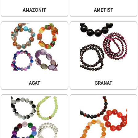
făcând clic
pe butonul
AMAZONIT
AMETIST
"Salvați"
Аcceptati
toate!
Setări
AGAT
GRANAT