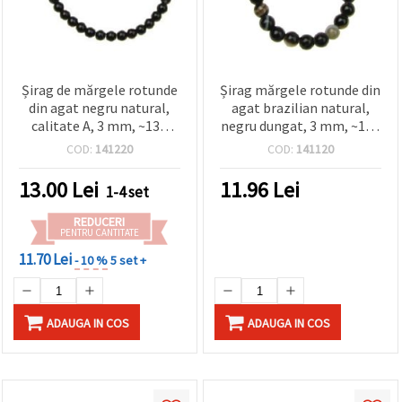
Șirag de mărgele rotunde
Șirag mărgele rotunde din
din agat negru natural,
agat brazilian natural,
calitate A, 3 mm, ~130
negru dungat, 3 mm, ~130
buc.
buc.
COD:
141220
COD:
141120
13.00
Lei
11.96
Lei
1-4 set
REDUCERI
PENTRU CANTITATE
11.70 Lei
- 10 %
5 set +
ADAUGA IN COS
ADAUGA IN COS