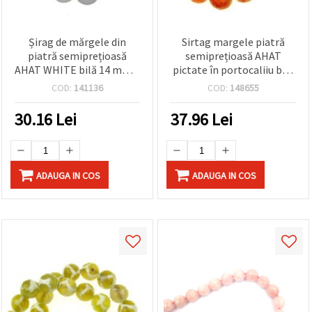
Șirag de mărgele din
Sirtag margele piatră
piatră semiprețioasă
semiprețioasă AHAT
AHAT WHITE bilă 14 mm ~
pictate în portocaliiu bila
28 bucăți
fetate 12mm ~ 32 bucăți
COD:
141136
COD:
148655
30.16
Lei
37.96
Lei
ADAUGA IN COS
ADAUGA IN COS