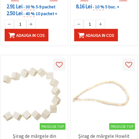
2.91 Lei
8.16 Lei
- 30 %
5-9 pachet
- 10 %
5 buc. +
2.50 Lei
- 40 %
10 pachet +
ADAUGA IN COS
ADAUGA IN COS
PRODUSE TOP
PRODUSE TOP
Șirag de mărgele din
Șirag de mărgele Howlit