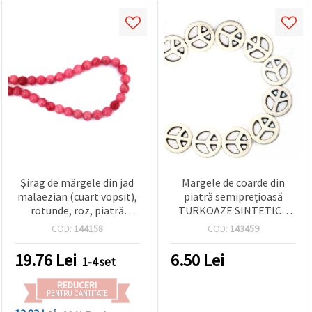
Șirag de mărgele din jad
Margele de coarde din
malaezian (cuart vopsit),
piatră semiprețioasă
rotunde, roz, piatră
TURKOAZE SINTETICĂ
semiprețioasă, 10 mm,
albă 25x4 mm ~ 16 bucăți
COD:
144158
COD:
143459
~38 buc.
19.76
Lei
6.50
Lei
1-4 set
REDUCERI
PENTRU CANTITATE