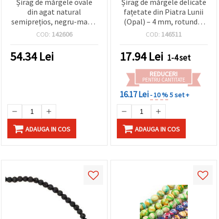
Șirag de mărgele ovale
Șirag de mărgele delicate
din agat natural
fațetate din Piatra Lunii
semiprețios, negru-maro,
(Opal) – 4 mm, rotunde,
13x18 mm, ~22 buc.
~98 buc., perfect pentru
COD:
142606
COD:
146511
bijuterii handmade
elegante și unice
54.34
Lei
17.94
Lei
1-4 set
REDUCERI
PENTRU CANTITATE
16.17 Lei
- 10 %
5 set +
ADAUGA IN COS
ADAUGA IN COS