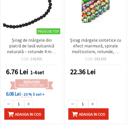
PRODUSE TOP
Șirag de mărgele din
Șirag mărgele sintetice cu
piatră de lavă vulcanică
efect marmură, spirale
naturală – rotunde 4 mm,
multicolore, rotunde, 12
~85 buc., perfect pentru
mm, ~32 buc.
COD:
142301
COD:
181335
designuri de bijuterii
handmade unice, cu aer
6.76
Lei
22.36
Lei
1-4 set
pământiu și stilate
REDUCERI
PENTRU CANTITATE
6.08 Lei
- 10 %
5 set +
ADAUGA IN COS
ADAUGA IN COS