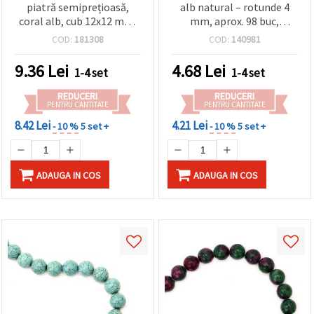
piatră semiprețioasă,
alb natural – rotunde 4
coral alb, cub 12x12 mm,
mm, aprox. 98 buc,
~22 buc.
perfect pentru designuri
COD:
181308
COD:
140981
de bijuterii fine și
elegante
9.36
Lei
4.68
Lei
1-4 set
1-4 set
REDUCERI
REDUCERI
PENTRU CANTITATE
PENTRU CANTITATE
8.42 Lei
4.21 Lei
- 10 %
5 set +
- 10 %
5 set +
ADAUGA IN COS
ADAUGA IN COS