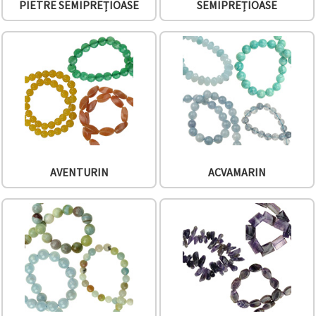
PIETRE SEMIPREȚIOASE
SEMIPREȚIOASE
conținut și
reclame
mai
relevante,
inclusiv cu
ajutorul
partenerilor
noștri de
analiză și
marketing.
Puteți fi de
acord să
utilizați
toate
AVENTURIN
ACVAMARIN
cookie -
urile făcând
clic pe
"acceptati
toate!" Sau
să vă
indicați
preferințele
în setări
selectând
un tip de
cookie -uri
dat și