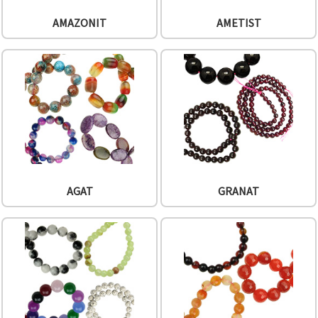
făcând clic
pe butonul
AMAZONIT
AMETIST
"Salvați"
Аcceptati
toate!
Setări
AGAT
GRANAT