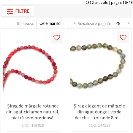
2312 articole | pagini 16/49
FILTRE
Sorteaza:
Vizualizare pagină:
Șirag de mărgele rotunde
Șirag elegant de mărgele
din agat ciclamen natural,
din agat dungat verde
piatră semiprețioasă,
deschis – rotunde 8 mm,
șlefuite, 8 mm, ~47 buc.
aprox. 48 bucăți, ideal
COD:
143019
COD:
144533
pentru bijuterii