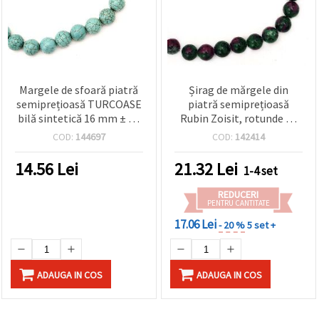
Margele de sfoară piatră
Șirag de mărgele din
semiprețioasă TURCOASE
piatră semiprețioasă
bilă sintetică 16 mm ± 25
Rubin Zoisit, rotunde 10
bucăți
mm, aprox. 37 bucăți,
COD:
144697
COD:
142414
pentru bijuterii handmade
și proiecte craft
14.56
Lei
21.32
Lei
1-4 set
REDUCERI
PENTRU CANTITATE
17.06 Lei
- 20 %
5 set +
ADAUGA IN COS
ADAUGA IN COS