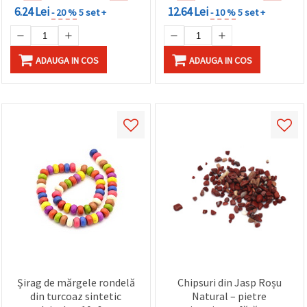
6.24 Lei
12.64 Lei
- 20 %
5 set +
- 10 %
5 set +
ADAUGA IN COS
ADAUGA IN COS
Șirag de mărgele rondelă
Chipsuri din Jasp Roșu
din turcoaz sintetic
Natural – pietre