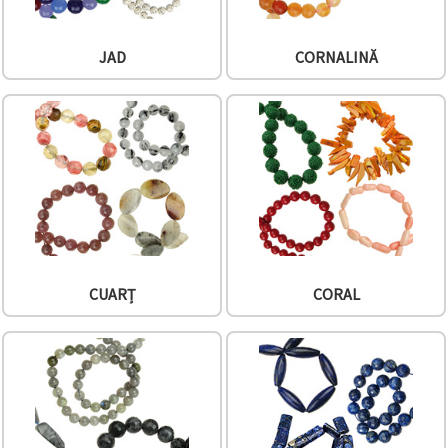
JAD
CORNALINĂ
CUARȚ
CORAL