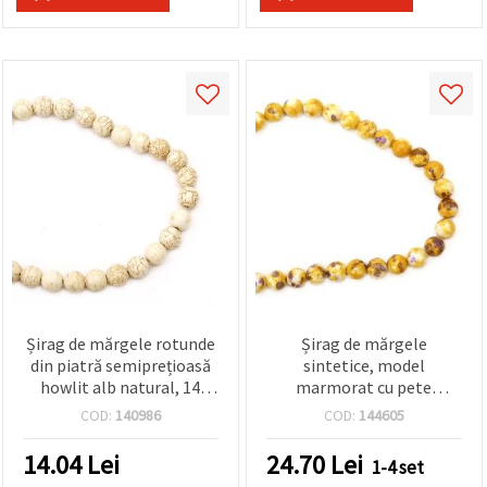
Șirag de mărgele rotunde
Șirag de mărgele
din piatră semiprețioasă
sintetice, model
howlit alb natural, 14
marmorat cu pete
mm, ~29 bucăți, pentru
galben‑aurii, rotunde, 12
COD:
140986
COD:
144605
bijuterii DIY
mm, ~34 buc.
14.04
Lei
24.70
Lei
1-4 set