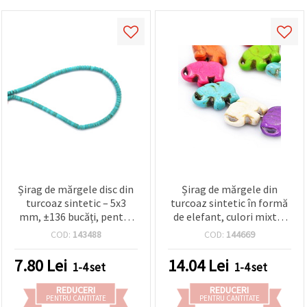
Șirag de mărgele disc din
Șirag de mărgele din
turcoaz sintetic – 5x3
turcoaz sintetic în formă
mm, ±136 bucăți, pentru
de elefant, culori mixte,
bijuterii moderne și
16x21x6 mm, aprox. 26
COD:
143488
COD:
144669
creative, handmade și DIY
buc – mărgele stil pietre
semiprețioase pentru
7.80
Lei
14.04
Lei
1-4 set
1-4 set
bijuterii handmade,
brățări și coliere
REDUCERI
REDUCERI
PENTRU CANTITATE
PENTRU CANTITATE