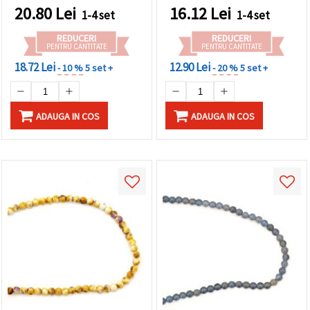
handmade, DIY, moderne
20.80
Lei
16.12
Lei
1-4 set
1-4 set
și stilate
REDUCERI
REDUCERI
PENTRU CANTITATE
PENTRU CANTITATE
18.72 Lei
12.90 Lei
- 10 %
5 set +
- 20 %
5 set +
ADAUGA IN COS
ADAUGA IN COS