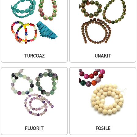
TURCOAZ
UNAKIT
FLUORIT
FOSILE