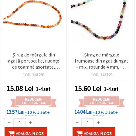
Șirag de mărgele din
Șirag de mărgele
agată portocalie, nuanțe
frumoase din agat dungat
de toamnă asortate,
– mix, rotunde 4 mm, ~94
piatră semiprețioasă,
bucăți, perfect pentru
COD:
141291
COD:
143121
rotunde 4 mm ~ 93 buc
bijuterii handmade
colorate și creative
15.08
Lei
15.60
Lei
1-4 set
1-4 set
REDUCERI
REDUCERI
PENTRU CANTITATE
PENTRU CANTITATE
13.57 Lei
14.04 Lei
- 10 %
5 set +
- 10 %
5 set +
ADAUGA IN COS
ADAUGA IN COS