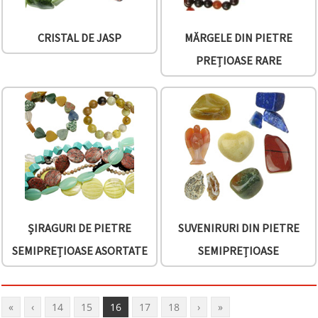
CRISTAL DE JASP
MĂRGELE DIN PIETRE
PREȚIOASE RARE
ȘIRAGURI DE PIETRE
SUVENIRURI DIN PIETRE
SEMIPREȚIOASE ASORTATE
SEMIPREȚIOASE
«
‹
14
15
16
17
18
›
»