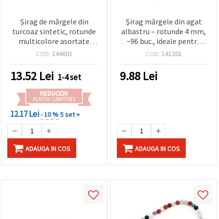
Șirag de mărgele din
Șirag mărgele din agat
turcoaz sintetic, rotunde
albastru – rotunde 4 mm,
multicolore asortate
~96 buc., ideale pentru
(mix), 4 mm (~98 buc.)
bijuterii elegante și creații
COD:
144601
COD:
141201
handmade
13.52
Lei
9.88
Lei
1-4 set
REDUCERI
PENTRU CANTITATE
12.17 Lei
- 10 %
5 set +
ADAUGA IN COS
ADAUGA IN COS