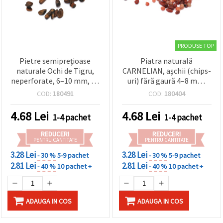
PRODUSE TOP
Pietre semiprețioase
Piatra naturală
naturale Ochi de Tigru,
CARNELIAN, așchii (chips-
neperforate, 6–10 mm, 50
uri) fără gaură 4–8 mm,
g, asortate
mixte – 50 g
COD:
180491
COD:
180404
4.68
Lei
4.68
Lei
1-4 pachet
1-4 pachet
REDUCERI
REDUCERI
PENTRU CANTITATE
PENTRU CANTITATE
3.28 Lei
3.28 Lei
- 30 %
5-9 pachet
- 30 %
5-9 pachet
2.81 Lei
2.81 Lei
- 40 %
10 pachet +
- 40 %
10 pachet +
ADAUGA IN COS
ADAUGA IN COS