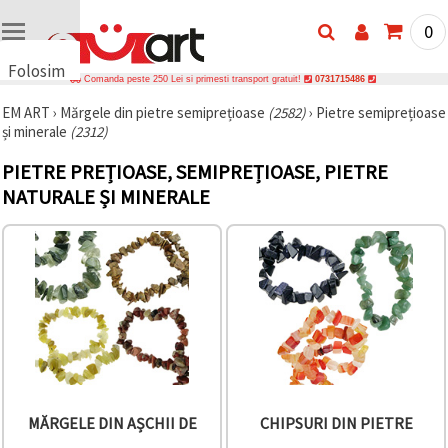
0
Folosim
Comanda peste 250 Lei si primesti transport gratuit!
0731715486
cookie-
EM ART
›
Mărgele din pietre semiprețioase
(2582)
›
Pietre semiprețioase
uri
și minerale
(2312)
🍪 Folosim
cookie-uri
PIETRE PREȚIOASE, SEMIPREȚIOASE, PIETRE
și
tehnologii
NATURALE ȘI MINERALE
similare
pentru a
asigura
funcționarea
corectă a
site-ului,
pentru a vă
îmbunătăți
experiența
și, cu
acordul
dumneavoastră,
pentru a
analiza
MĂRGELE DIN AȘCHII DE
CHIPSURI DIN PIETRE
traficul și a
afișa