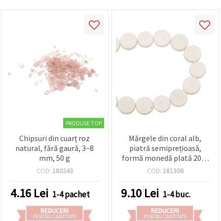
PRODUSE TOP
Chipsuri din cuarț roz
Mărgele din coral alb,
natural, fără gaură, 3~8
piatră semiprețioasă,
mm, 50 g
formă monedă plată 20x8
mm, polisate, șirag ~20
COD:
180243
COD:
181306
buc — mărgele alb-ivoriu
pentru bijuterii
4.16
Lei
9.10
Lei
1-4 pachet
1-4 buc.
handmade, proiecte DIY,
craft și beading
REDUCERI
REDUCERI
PENTRU CANTITATE
PENTRU CANTITATE