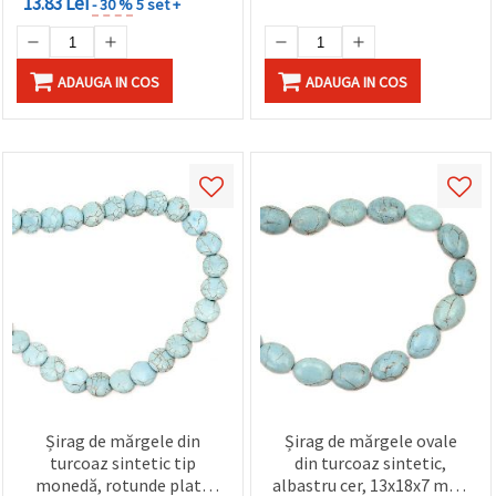
13.83 Lei
- 30 %
5 set +
ADAUGA IN COS
ADAUGA IN COS
Șirag de mărgele din
Șirag de mărgele ovale
turcoaz sintetic tip
din turcoaz sintetic,
monedă, rotunde plate
albastru cer, 13x18x7 mm,