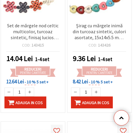
Set de mărgele nod celtic
Șirag cu mărgele inimă
multicolor, turcoaz
din turcoaz sintetic, culori
sintetic, finisaj lucios,
asortate, 15x14x5.5 mm,
culori mixte pentru
aprox. 28 buc – mărgele
COD:
143415
COD:
143426
bijuterii DIY și craft
distanțiere în formă de
inimă pentru bijuterii DIY,
14.04
Lei
9.36
Lei
1-4 set
1-4 set
brățări și coliere
REDUCERI
REDUCERI
PENTRU CANTITATE
PENTRU CANTITATE
12.64 Lei
8.42 Lei
- 10 %
5 set +
- 10 %
5 set +
ADAUGA IN COS
ADAUGA IN COS