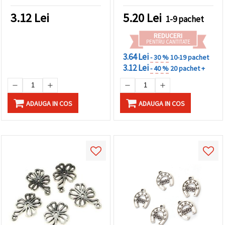
19x13x2 mm, orificiu 2
bijuterii handmade
mm – pachet de 10 pentru
3.12
Lei
5.20
Lei
1-9 pachet
bijuterii DIY spirituale
REDUCERI
PENTRU CANTITATE
3.64 Lei
- 30 %
10-19 pachet
3.12 Lei
- 40 %
20 pachet +
ADAUGA IN COS
ADAUGA IN COS