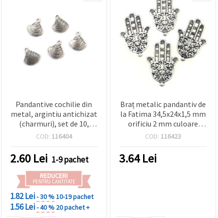
Pandantive cochilie din
Braț metalic pandantiv de
metal, argintiu antichizat
la Fatima 34,5x24x1,5 mm
(charmuri), set de 10,
orificiu 2 mm culoare
15x13x2 mm, gaură 1,5
argintiu -4 bucăți
COD:
116404
COD:
116423
mm – accesorii decorative
pentru bijuterii DIY și craft
2.60
Lei
3.64
Lei
1-9 pachet
REDUCERI
PENTRU CANTITATE
1.82 Lei
- 30 %
10-19 pachet
1.56 Lei
- 40 %
20 pachet +