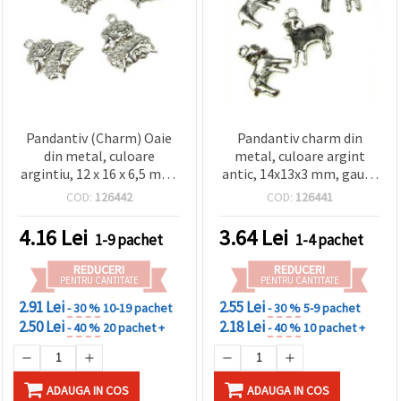
conținut și
reclame
mai
relevante,
inclusiv cu
ajutorul
partenerilor
noștri de
analiză și
Pandantiv (Charm) Oaie
Pandantiv charm din
marketing.
din metal, culoare
metal, culoare argint
Puteți fi de
argintiu, 12 x 16 x 6,5 mm,
antic, 14x13x3 mm, gaură
acord să
orificiu 1 mm, set 5 buc.,
1 mm – set 10 buc.
utilizați
COD:
126442
COD:
126441
toate
pentru bijuterii handmade
cookie -
4.16
Lei
3.64
Lei
urile făcând
1-9 pachet
1-4 pachet
clic pe
"acceptati
REDUCERI
REDUCERI
toate!" Sau
PENTRU CANTITATE
PENTRU CANTITATE
să vă
2.91 Lei
2.55 Lei
indicați
- 30 %
10-19 pachet
- 30 %
5-9 pachet
preferințele
2.50 Lei
2.18 Lei
- 40 %
20 pachet +
- 40 %
10 pachet +
în setări
selectând
un tip de
cookie -uri
ADAUGA IN COS
ADAUGA IN COS
dat și