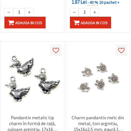
1.87 Lei
- 40 %
20 pachet +
ADAUGA IN COS
ADAUGA IN COS
Pandantiv metalic tip
Charm pandantiv melc din
charm în formă de rață,
metal, ton argintiu,
culoare argintiu, 17x16x7
15x16x2,5 mm, gaură 1,5