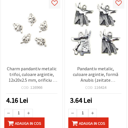
Charm pandantiv metalic
Pandantiv metalic,
trifoi, culoare argintie,
culoare argintie, formă
12x20x2.5 mm, orificiu 2
Anubis (zeitate
mm - set 10 bucăți
egipteană), 20x15x2 mm,
COD:
126966
COD:
116424
orificiu 1.5 mm - set 10
buc.
4.16
Lei
3.64
Lei
ADAUGA IN COS
ADAUGA IN COS