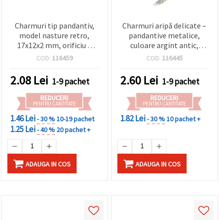
Charmuri tip pandantiv,
Charmuri aripă delicate –
model nasture retro,
pandantive metalice,
17x12x2 mm, orificiu 2
culoare argint antic,
mm, culoare argint
5x17x1,5 mm, gaură 1 mm
COD:
116459
COD:
116445
antichizat, set 10 bucăți,
– set 20 bucăți pentru
pentru bijuterii handmade
bijuterii DIY/handmade cu
2.08
Lei
2.60
Lei
1-9 pachet
1-9 pachet
DIY
îngerași și fantezie
REDUCERI
REDUCERI
PENTRU CANTITATE
PENTRU CANTITATE
1.46 Lei
1.82 Lei
- 30 %
10-19 pachet
- 30 %
10 pachet +
1.25 Lei
- 40 %
20 pachet +
ADAUGA IN COS
ADAUGA IN COS