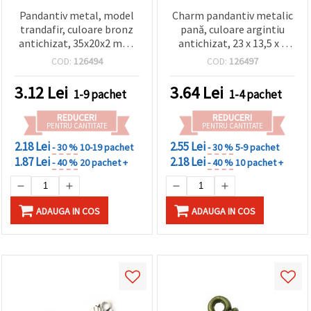
Pandantiv metal, model
Charm pandantiv metalic
trandafir, culoare bronz
pană, culoare argintiu
antichizat, 35x20x2 mm,
antichizat, 23 x 13,5 x 2
orificiu 1,5 mm - 5 bucăți
mm, orificiu 1 mm - set 10
COD:
126494
COD:
126497
buc.
3.12
Lei
3.64
Lei
1-9 pachet
1-4 pachet
REDUCERI
REDUCERI
PENTRU CANTITATE
PENTRU CANTITATE
2.18 Lei
2.55 Lei
- 30 %
10-19 pachet
- 30 %
5-9 pachet
1.87 Lei
2.18 Lei
- 40 %
20 pachet +
- 40 %
10 pachet +
ADAUGA IN COS
ADAUGA IN COS