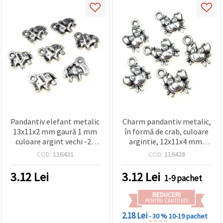
Pandantiv elefant metalic
Charm pandantiv metalic,
13x11x2 mm gaură 1 mm
în formă de crab, culoare
culoare argint vechi -20
argintie, 12x11x4 mm,
bucăți
orificiu 1.5 mm – 10 bucăți
COD:
116431
COD:
116428
3.12
Lei
3.12
Lei
1-9 pachet
REDUCERI
PENTRU CANTITATE
2.18 Lei
- 30 %
10-19 pachet