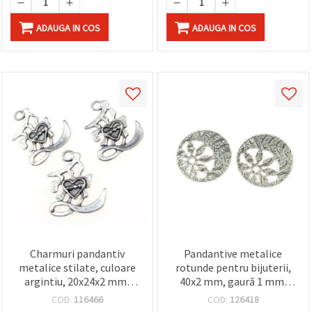
ADAUGA IN COS
ADAUGA IN COS
Charmuri pandantiv
Pandantive metalice
metalice stilate, culoare
rotunde pentru bijuterii,
argintiu, 20x24x2 mm,
40x2 mm, gaură 1 mm,
orificiu 3 mm – Pachet
culoare argintie - set 2
COD:
116466
COD:
126418
avantajos 10 buc. pentru
bucăți