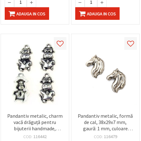
ADAUGA IN COS
ADAUGA IN COS
Pandantiv metalic, charm
Pandantiv metalic, formă
vacă drăguță pentru
de cal, 38x29x7 mm,
bijuterii handmade,
gaură: 1 mm, culoare
18x10x2.5 mm, gaură 1.5
argintie - 2 bucăți
COD:
116442
COD:
116479
mm, culoare argint antic -