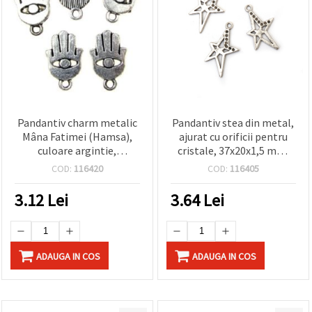
Pandantiv charm metalic
Pandantiv stea din metal,
Mâna Fatimei (Hamsa),
ajurat cu orificii pentru
culoare argintie,
cristale, 37x20x1,5 mm,
19x12x1,5 mm, orificiu 2
culoare argintie – set de 5
COD:
116420
COD:
116405
mm - set 10 buc.
bucăți
3.12
Lei
3.64
Lei
ADAUGA IN COS
ADAUGA IN COS