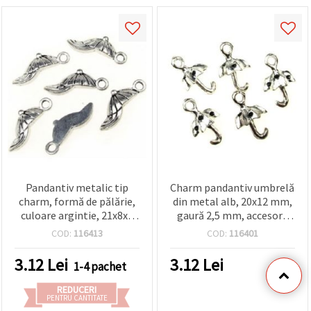
Pandantiv metalic tip
Charm pandantiv umbrelă
charm, formă de pălărie,
din metal alb, 20x12 mm,
culoare argintie, 21x8x4
gaură 2,5 mm, accesorii
mm, orificiu: 2 mm -
pentru bijuterii și craft – 5
COD:
116413
COD:
116401
pachet 10 buc.
bucăți
3.12
Lei
3.12
Lei
1-4 pachet
REDUCERI
PENTRU CANTITATE