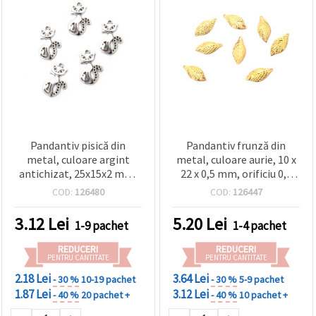
Pandantiv pisică din
Pandantiv frunză din
metal, culoare argint
metal, culoare aurie, 10 x
antichizat, 25x15x2 mm,
22 x 0,5 mm, orificiu 0,5
orificiu 2 mm – set 10
mm - 20 bucăți
COD:
126480
COD:
126447
bucăți
3.12
Lei
5.20
Lei
1-9 pachet
1-4 pachet
REDUCERI
REDUCERI
PENTRU CANTITATE
PENTRU CANTITATE
2.18 Lei
3.64 Lei
- 30 %
10-19 pachet
- 30 %
5-9 pachet
1.87 Lei
3.12 Lei
- 40 %
20 pachet +
- 40 %
10 pachet +