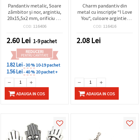
Pandantiv metalic, Soare
Charm pandantiv din
zâmbitor și nor, argintiu,
metal cu inscripție “I Love
20x15,5x2 mm, orificiu 1,5
You“, culoare argintie,
mm – set 10 bucăți
12x6x1.5 mm, gaură 1 mm
COD:
116406
COD:
116416
- set 10 bucăți
2.60
Lei
2.08
Lei
1-9 pachet
REDUCERI
PENTRU CANTITATE
1.82 Lei
- 30 %
10-19 pachet
1.56 Lei
- 40 %
20 pachet +
ADAUGA IN COS
ADAUGA IN COS