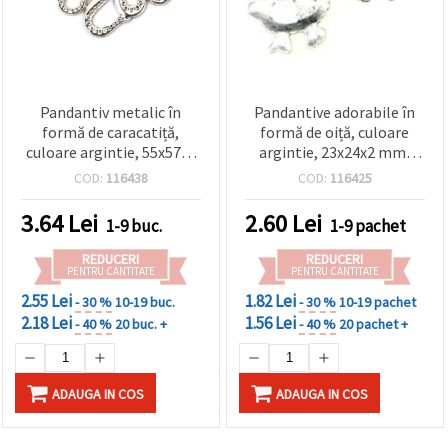
Pandantiv metalic în
Pandantive adorabile în
formă de caracatiță,
formă de oiță, culoare
culoare argintie, 55x57x4
argintie, 23x24x2 mm,
mm, gaură 3,5 mm,
orificiu 1,5 mm – set de 5
COD:
116438
COD:
116425
pentru bijuterii handmade
bucăți pentru bijuterii
handmade DIY și cadouri
3.64
Lei
2.60
Lei
1-9 buc.
1-9 pachet
REDUCERI
REDUCERI
PENTRU CANTITATE
PENTRU CANTITATE
2.55 Lei
1.82 Lei
- 30 %
10-19 buc.
- 30 %
10-19 pachet
2.18 Lei
1.56 Lei
- 40 %
20 buc. +
- 40 %
20 pachet +
ADAUGA IN COS
ADAUGA IN COS