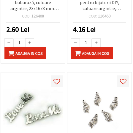
buburuză, culoare
pentru bijuterii DIY,
argintie, 23x16x8 mm,
culoare argintie,
orificiu 2 mm, pentru
14x27x3,5 mm, orificiu 1,5
COD:
126408
COD:
116460
bijuterii handmade
mm - 10 bucăți
2.60
Lei
4.16
Lei
ADAUGA IN COS
ADAUGA IN COS