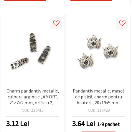
Charm pandantiv metalic,
Pandantiv metalic, mască
culoare argintie „AMOR”,
de pisică, charm pentru
21×7×2 mm, orificiu 2,5
bijuterii, 20x19x5 mm,
mm – set 10 bucăți,
gaură: 2 mm, culoare
COD:
116415
COD:
116429
pentru bijuterii handmade
argintie, set 5 bucăți
și DIY
3.12
Lei
3.64
Lei
1-9 pachet