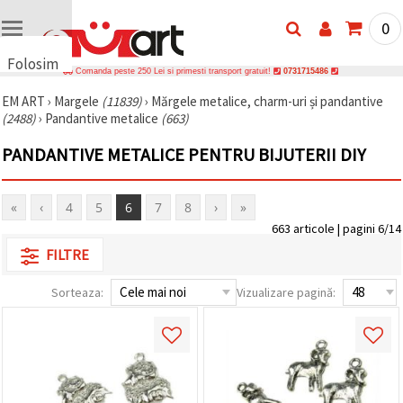
0
Folosim
Comanda peste 250 Lei si primesti transport gratuit!
0731715486
cookie-
EM ART
›
Margele
(11839)
›
Mărgele metalice, charm-uri și pandantive
uri
(2488)
›
Pandantive metalice
(663)
🍪 Folosim
cookie-uri
PANDANTIVE METALICE PENTRU BIJUTERII DIY
și
tehnologii
similare
pentru a
«
‹
4
5
6
7
8
›
»
asigura
663 articole | pagini 6/14
funcționarea
corectă a
FILTRE
site-ului,
pentru a vă
îmbunătăți
Sorteaza:
Vizualizare pagină:
experiența
și, cu
acordul
dumneavoastră,
pentru a
analiza
traficul și a
afișa