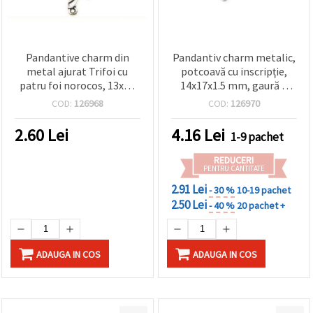
Pandantive charm din
Pandantiv charm metalic,
metal ajurat Trifoi cu
potcoavă cu inscripție,
patru foi norocos, 13x18
14x17x1.5 mm, gaură 2
mm, gaură 1 mm, culoare
mm, culoare argint antic
COD:
126968
COD:
126970
argintiu antichizat,
– pachet 10 buc.
pentru bijuterii handmade
2.60
Lei
4.16
Lei
1-9 pachet
– pachet 10 bucăți
REDUCERI
PENTRU CANTITATE
2.91 Lei
- 30 %
10-19 pachet
2.50 Lei
- 40 %
20 pachet +
ADAUGA IN COS
ADAUGA IN COS