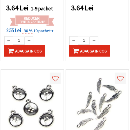
bijuterii DIY creative
3.64
Lei
3.64
Lei
1-9 pachet
REDUCERI
PENTRU CANTITATE
2.55 Lei
- 30 %
10 pachet +
ADAUGA IN COS
ADAUGA IN COS