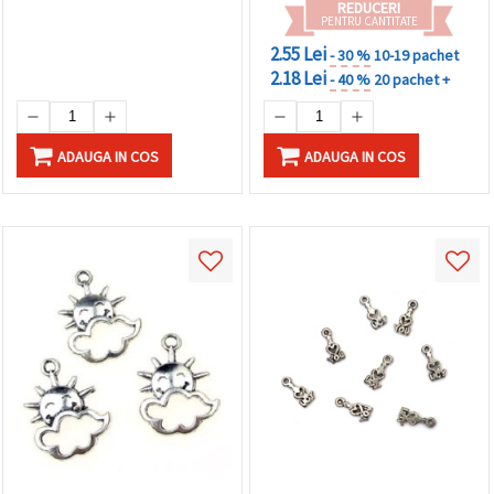
REDUCERI
PENTRU CANTITATE
2.55 Lei
- 30 %
10-19 pachet
2.18 Lei
- 40 %
20 pachet +
ADAUGA IN COS
ADAUGA IN COS