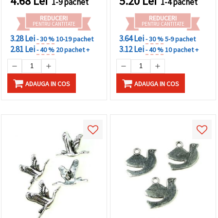
4.68
Lei
5.20
Lei
1-9 pachet
1-4 pachet
REDUCERI
REDUCERI
PENTRU CANTITATE
PENTRU CANTITATE
3.28 Lei
3.64 Lei
- 30 %
10-19 pachet
- 30 %
5-9 pachet
2.81 Lei
3.12 Lei
- 40 %
20 pachet +
- 40 %
10 pachet +
ADAUGA IN COS
ADAUGA IN COS