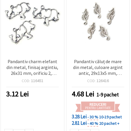
Pandantiv charm elefant
Pandantiv căluț de mare
din metal, finisaj argintiu,
din metal, culoare argint
26x31 mm, orificiu 2,5
antic, 29x13x5 mm,
mm, set de 5, pentru
orificiu 2 mm – set 10
COD:
116451
COD:
126416
bijuterii handmade, hobby
bucăți
creativ DIY
3.12
Lei
4.68
Lei
1-9 pachet
REDUCERI
PENTRU CANTITATE
3.28 Lei
- 30 %
10-19 pachet
2.81 Lei
- 40 %
20 pachet +