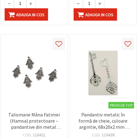
ADAUGA IN COS
ADAUGA IN COS
PRODUSE TOP
Talismane Mâna Fatimei
Pandantiv metalic în
(Hamsa) protectoare –
formă de cheie, culoare
pandantive din metal,
argintie, 68x20x2 mm -
culoare argint antichizat,
set de 4 bucăți, pentru
COD:
116421
COD:
116436