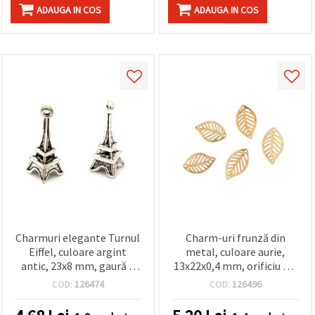
ADAUGA IN COS
ADAUGA IN COS
Charmuri elegante Turnul
Charm-uri frunză din
Eiffel, culoare argint
metal, culoare aurie,
antic, 23x8 mm, gaură 1
13x22x0,4 mm, orificiu 0,5
mm – set de 10, inspirate
mm, set 20 buc., pentru
COD:
126474
COD:
126496
de Paris, pentru bijuterii
bijuterii handmade și
DIY și proiecte craft
accesorii DIY