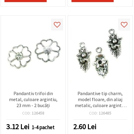
făcând clic
pe butonul
"Salvați"
Аcceptati
toate!
Setări
Pandantiv trifoi din
Pandantive tip charm,
metal, culoare argintiu,
model floare, din aliaj
23 mm - 2 bucăți
metalic, culoare argintiu
antichizat, pentru
COD:
126458
COD:
126485
bijuterii handmade,
22×11×4 mm, gaură 2 mm,
3.12
Lei
2.60
Lei
1-4 pachet
set 10 buc.