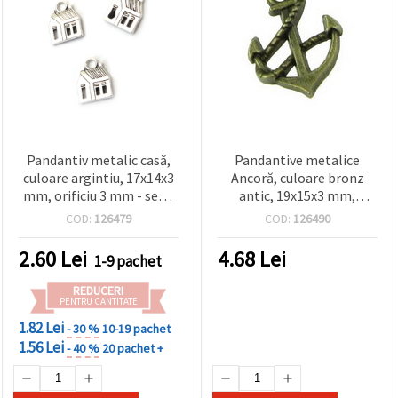
Pandantiv metalic casă,
Pandantive metalice
culoare argintiu, 17x14x3
Ancoră, culoare bronz
mm, orificiu 3 mm - set 5
antic, 19x15x3 mm,
bucăți pentru bijuterii
orificiu 1.5 mm – set 10
COD:
126479
COD:
126490
handmade
bucăți pentru proiecte DIY
vintage
2.60
Lei
4.68
Lei
1-9 pachet
REDUCERI
PENTRU CANTITATE
1.82 Lei
- 30 %
10-19 pachet
1.56 Lei
- 40 %
20 pachet +