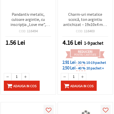
Pandantiv metalic,
Charm-uri metalice
culoare argintie, cu
scoică, ton argintiu
inscripția „Love me”,
antichizat – 19x10x4 mm,
51x15x2 mm, orificiu: 2
gaură 1 mm, set de 10
COD:
116494
COD:
116403
mm, pentru bijuterii
bucăți, pentru bijuterii
handmade
handmade DIY
1.56
Lei
4.16
Lei
1-9 pachet
REDUCERI
PENTRU CANTITATE
2.91 Lei
- 30 %
10-19 pachet
2.50 Lei
- 40 %
20 pachet +
ADAUGA IN COS
ADAUGA IN COS