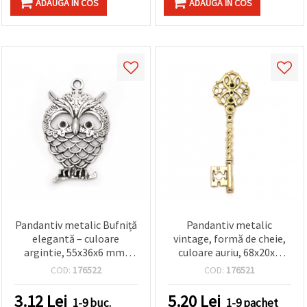
ADAUGA IN COS
ADAUGA IN COS
Pandantiv metalic Bufniță
Pandantiv metalic
elegantă – culoare
vintage, formă de cheie,
argintie, 55x36x6 mm,
culoare auriu, 68x20x2
gaură 4 mm – perfect
mm, 4 buc
COD:
176522
COD:
176521
pentru bijuterii handmade
DIY
3.12
Lei
5.20
Lei
1-9 buc.
1-9 pachet