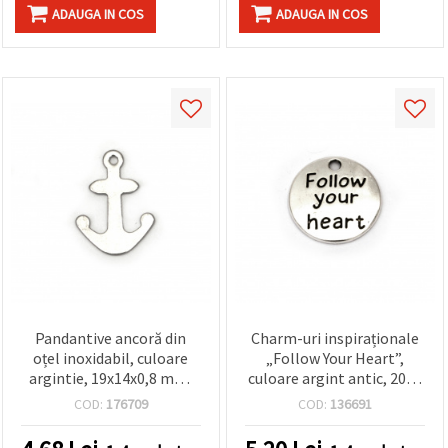
ADAUGA IN COS
ADAUGA IN COS
Pandantive ancoră din
Charm-uri inspiraționale
oțel inoxidabil, culoare
„Follow Your Heart”,
argintie, 19x14x0,8 mm,
culoare argint antic, 20x2
gaură 1 mm - 10 bucăți
mm – pachet de 10 bucăți,
COD:
176709
COD:
136691
pentru bijuterii handmade
și cadouri DIY