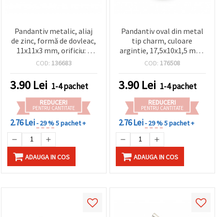
Pandantiv metalic, aliaj
Pandantiv oval din metal
de zinc, formă de dovleac,
tip charm, culoare
11x11x3 mm, orificiu: 1
argintie, 17,5x10x1,5 mm,
mm, culoare albă - 20
orificiu 1,5 mm - set 20
COD:
136683
COD:
176508
bucăți
bucăți
3.90
Lei
3.90
Lei
1-4 pachet
1-4 pachet
REDUCERI
REDUCERI
PENTRU CANTITATE
PENTRU CANTITATE
2.76 Lei
2.76 Lei
- 29 %
5 pachet +
- 29 %
5 pachet +
ADAUGA IN COS
ADAUGA IN COS