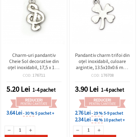
Charm-uri pandantiv
Pandantiv charm trifoi din
Cheie Sol decorative din
oțel inoxidabil, culoare
oțel inoxidabil, 17,5 x 10 x
argintie, 13.5x10x0.6 mm,
2,5 mm, culoare argintie –
orificiu: 1 mm – 10 bucăți
COD:
176711
COD:
176708
Set de 2 pentru bijuterii
muzicale, DIY și proiecte
5.20
Lei
3.90
Lei
1-4 pachet
1-4 pachet
handmade
REDUCERI
REDUCERI
PENTRU CANTITATE
PENTRU CANTITATE
3.64 Lei
2.76 Lei
- 30 %
5 pachet +
- 29 %
5-9 pachet
2.34 Lei
- 40 %
10 pachet +