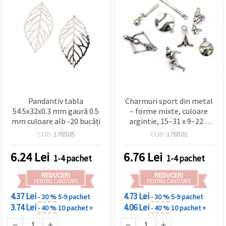
Pandantiv tabla
Charmuri sport din metal
54.5x32x0.3 mm gaură 0.5
– forme mixte, culoare
mm culoare alb -20 bucăți
argintie, 15–31 x 9–22 x
1,8–6 mm, pachet 20 g,
COD:
176505
COD:
176501
ideale pentru bijuterii și
accesorii
6.24
Lei
6.76
Lei
1-4 pachet
1-4 pachet
REDUCERI
REDUCERI
PENTRU CANTITATE
PENTRU CANTITATE
4.37 Lei
4.73 Lei
- 30 %
5-9 pachet
- 30 %
5-9 pachet
3.74 Lei
4.06 Lei
- 40 %
10 pachet +
- 40 %
10 pachet +