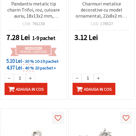
Pandantiv metalic tip
Charmuri metalice
charm Trifoi, roz, culoare
decorative cu model
auriu, 18x13x2 mm,
ornamental, 22x8x2 mm,
orificiu 2,5 mm - set 5
ton argintiu, orificiu 2
COD:
761158
COD:
176527
bucăți
mm - 10 bucăți
7.28
Lei
3.12
Lei
1-9 pachet
REDUCERI
PENTRU CANTITATE
5.10 Lei
- 30 %
10-19 pachet
4.37 Lei
- 40 %
20 pachet +
ADAUGA IN COS
ADAUGA IN COS