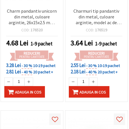
Charm pandantiv unicorn
Charmuri tip pandantiv
din metal, culoare
din metal, culoare
argintie, 26x15x2.5 mm,
argintie, model ac de
orificiu 2 mm – set 10
siguranță, 19x7x2 mm,
COD:
176520
COD:
176519
bucăți
gaură 2 mm, pachet de 20
bucăți, pentru bijuterii
4.68
Lei
3.64
Lei
1-9 pachet
1-9 pachet
handmade și hobby
creativ
REDUCERI
REDUCERI
PENTRU CANTITATE
PENTRU CANTITATE
3.28 Lei
2.55 Lei
- 30 %
10-19 pachet
- 30 %
10-19 pachet
2.81 Lei
2.18 Lei
- 40 %
20 pachet +
- 40 %
20 pachet +
ADAUGA IN COS
ADAUGA IN COS