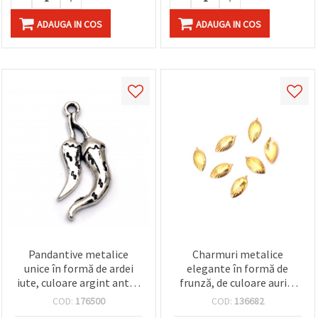
ADAUGA IN COS
ADAUGA IN COS
Pandantive metalice
Charmuri metalice
unice în formă de ardei
elegante în formă de
iute, culoare argint antic,
frunză, de culoare aurie,
31x14x2.5 mm, orificiu 1.5
9x18x0,5 mm, gaură 0,5
COD:
176500
COD:
136682
mm, NF – Set de 5 pentru
mm – Pachet economic de