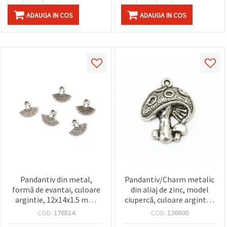
ADAUGA IN COS
ADAUGA IN COS
Pandantiv din metal,
Pandantiv/Charm metalic
formă de evantai, culoare
din aliaj de zinc, model
argintie, 12x14x1.5 mm,
ciupercă, culoare argintie,
orificiu 2 mm - 10 bucăți
25x20x5 mm, gaură 2 mm
COD:
176514
COD:
136600
- set 5 bucăți