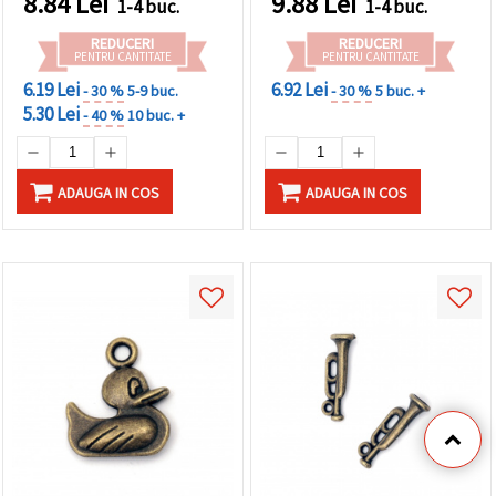
8.84
Lei
9.88
Lei
1-4 buc.
1-4 buc.
bijuteriilor handmade
handmade (asortat)
REDUCERI
REDUCERI
PENTRU CANTITATE
PENTRU CANTITATE
6.19 Lei
6.92 Lei
- 30 %
5-9 buc.
- 30 %
5 buc. +
5.30 Lei
- 40 %
10 buc. +
ADAUGA IN COS
ADAUGA IN COS