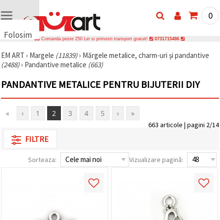
0
Folosim
Comanda peste 250 Lei si primesti transport gratuit!
0731715486
cookie-
EM ART
›
Margele
(11839)
›
Mărgele metalice, charm-uri și pandantive
uri
(2488)
›
Pandantive metalice
(663)
🍪 Folosim
cookie-uri
PANDANTIVE METALICE PENTRU BIJUTERII DIY
și
tehnologii
similare
pentru a
«
‹
1
2
3
4
5
›
»
asigura
663 articole | pagini 2/14
funcționarea
corectă a
FILTRE
site-ului,
pentru a vă
îmbunătăți
Sorteaza:
Vizualizare pagină:
experiența
și, cu
acordul
dumneavoastră,
pentru a
analiza
traficul și a
afișa