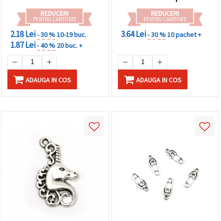
REDUCERI
REDUCERI
PENTRU CANTITATE
PENTRU CANTITATE
2.18 Lei
3.64 Lei
- 30 %
10-19 buc.
- 30 %
10 pachet +
1.87 Lei
- 40 %
20 buc. +
ADAUGA IN COS
ADAUGA IN COS