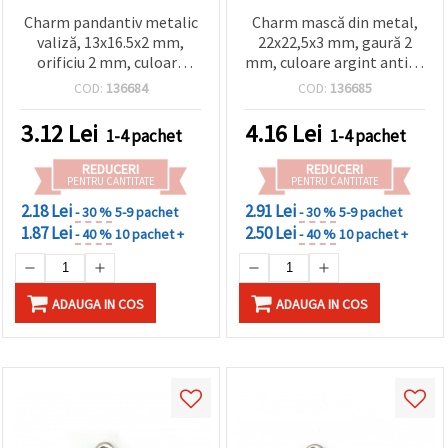
Charm pandantiv metalic
Charm mască din metal,
valiză, 13x16.5x2 mm,
22x22,5x3 mm, gaură 2
orificiu 2 mm, culoare
mm, culoare argint antic -
argint antichizat - set 10
10 bucăți
COD:
136684
COD:
136685
bucăți
3.12
Lei
4.16
Lei
1-4 pachet
1-4 pachet
REDUCERI
REDUCERI
PENTRU CANTITATE
PENTRU CANTITATE
2.18 Lei
2.91 Lei
- 30 %
5-9 pachet
- 30 %
5-9 pachet
1.87 Lei
2.50 Lei
- 40 %
10 pachet +
- 40 %
10 pachet +
ADAUGA IN COS
ADAUGA IN COS