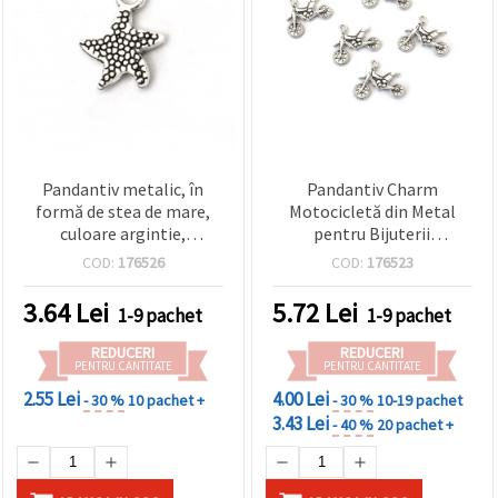
Pandantiv metalic, în
Pandantiv Charm
formă de stea de mare,
Motocicletă din Metal
culoare argintie,
pentru Bijuterii
12x16,5x3 mm, orificiu: 2
Handmade, 23x17x4 mm,
COD:
176526
COD:
176523
mm - 10 bucăți
Orificiu 2 mm, Culoare
Argintiu, 10 buc.
3.64
Lei
5.72
Lei
1-9 pachet
1-9 pachet
REDUCERI
REDUCERI
PENTRU CANTITATE
PENTRU CANTITATE
2.55 Lei
4.00 Lei
- 30 %
10 pachet +
- 30 %
10-19 pachet
3.43 Lei
- 40 %
20 pachet +