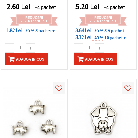
bijuterii handmade/DIY
20 bucăți pentru bijuterii
2.60
Lei
5.20
Lei
1-4 pachet
1-4 pachet
DIY
REDUCERI
REDUCERI
PENTRU CANTITATE
PENTRU CANTITATE
1.82 Lei
3.64 Lei
- 30 %
5 pachet +
- 30 %
5-9 pachet
3.12 Lei
- 40 %
10 pachet +
ADAUGA IN COS
ADAUGA IN COS