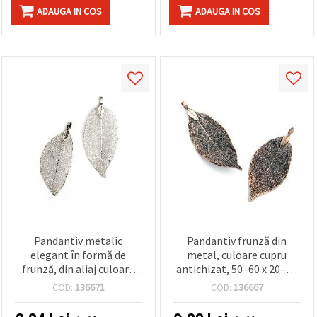
ADAUGA IN COS
ADAUGA IN COS
Pandantiv metalic
Pandantiv frunză din
elegant în formă de
metal, culoare cupru
frunză, din aliaj culoare
antichizat, 50–60 x 20–30
argintie, 50–60 x 20–30 x 1
x 1 mm, orificiu 4 x 6 mm –
COD:
136671
COD:
136667
mm, orificiu superior 4 x 6
accesoriu decorativ stil
mm, pentru realizarea
antic pentru bijuterii