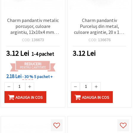
Charm pandantiv metalic
Charm pandantiv
porcușor, culoare
Purceluș din metal,
argintiu, 12x10x4 mm,
culoare argintie, 20 x 16 x
orificiu 2 mm - 10 bucăți
2.5 mm, orificiu 1 mm, set
COD:
136673
COD:
136676
de 5 bucăți
3.12
Lei
3.12
Lei
1-4 pachet
REDUCERI
PENTRU CANTITATE
2.18 Lei
- 30 %
5 pachet +
ADAUGA IN COS
ADAUGA IN COS