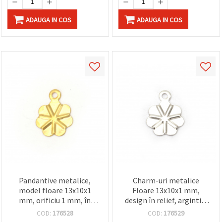
ADAUGA IN COS
ADAUGA IN COS
Pandantive metalice,
Charm-uri metalice
model floare 13x10x1
Floare 13x10x1 mm,
mm, orificiu 1 mm, în
design în relief, argintiu,
relief, auriu – 50 bucăți
orificiu 1 mm - 50 bucăți
COD:
176528
COD:
176529