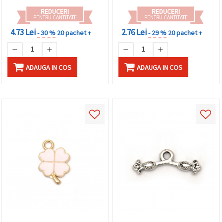
REDUCERI
REDUCERI
PENTRU CANTITATE
PENTRU CANTITATE
4.73 Lei
2.76 Lei
- 30 %
20 pachet +
- 29 %
20 pachet +
ADAUGA IN COS
ADAUGA IN COS