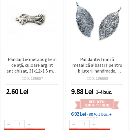
Pandantiv metalic ghem
Pandantiv frunză
de ață, culoare argint
metalică albastră pentru
antichizat, 31x12x1.5 mm,
bijuterii handmade,
orificiu 2 mm – pachet 5
50~60x20~30x1 mm,
COD:
136657
COD:
136669
bucăți
orificiu 4x6 mm
2.60
Lei
9.88
Lei
1-4 buc.
REDUCERI
PENTRU CANTITATE
6.92 Lei
- 30 %
5 buc. +