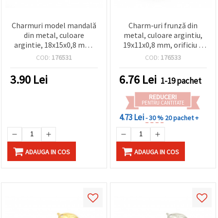
Charmuri model mandală
Charm-uri frunză din
din metal, culoare
metal, culoare argintiu,
argintie, 18x15x0,8 mm,
19x11x0,8 mm, orificiu 1
orificiu: 1 mm - 50 buc.
mm – 50 bucăți
COD:
176531
COD:
176533
3.90
Lei
6.76
Lei
1-19 pachet
REDUCERI
PENTRU CANTITATE
4.73 Lei
- 30 %
20 pachet +
ADAUGA IN COS
ADAUGA IN COS