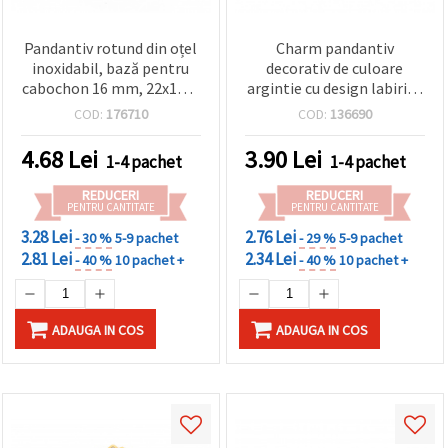
Pandantiv rotund din oțel
Charm pandantiv
inoxidabil, bază pentru
decorativ de culoare
cabochon 16 mm, 22x18x2
argintie cu design labirint
mm, orificiu 1 mm,
în relief, 10 x 0,5 mm,
COD:
176710
COD:
136690
culoare argintie – 2 buc.
orificiu 0,5 mm - 20 buc.
pentru bijuterii handmade
4.68
Lei
3.90
Lei
1-4 pachet
1-4 pachet
DIY și accesorii decorative
REDUCERI
REDUCERI
PENTRU CANTITATE
PENTRU CANTITATE
3.28 Lei
2.76 Lei
- 30 %
5-9 pachet
- 29 %
5-9 pachet
2.81 Lei
2.34 Lei
- 40 %
10 pachet +
- 40 %
10 pachet +
ADAUGA IN COS
ADAUGA IN COS