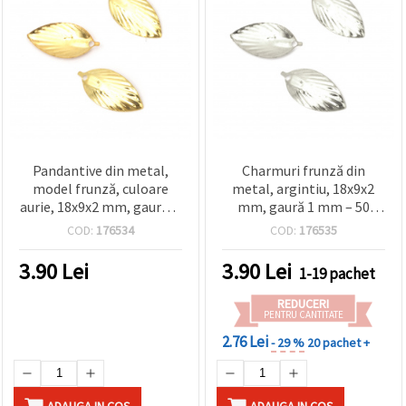
Pandantive din metal,
Charmuri frunză din
model frunză, culoare
metal, argintiu, 18x9x2
aurie, 18x9x2 mm, gaură: 1
mm, gaură 1 mm – 50
mm – 50 buc., pentru
buc., pentru bijuterii și
COD:
176534
COD:
176535
bijuterii handmade &
proiecte DIY handmade
proiecte DIY
3.90
Lei
3.90
Lei
1-19 pachet
REDUCERI
PENTRU CANTITATE
2.76 Lei
- 29 %
20 pachet +
ADAUGA IN COS
ADAUGA IN COS