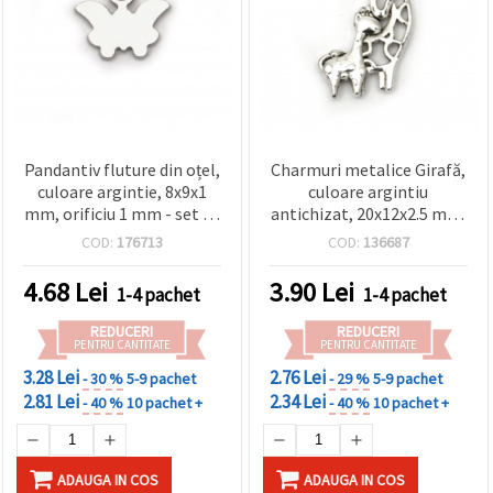
conținut și
reclame
mai
relevante,
inclusiv cu
ajutorul
partenerilor
noștri de
analiză și
Pandantiv fluture din oțel,
Charmuri metalice Girafă,
marketing.
culoare argintie, 8x9x1
culoare argintiu
Puteți fi de
mm, orificiu 1 mm - set 10
antichizat, 20x12x2.5 mm,
acord să
bucăți, pentru bijuterii
set de 10, pentru
utilizați
COD:
176713
COD:
136687
toate
handmade
confecționare bijuterii
cookie -
handmade și decorațiuni
4.68
Lei
3.90
Lei
urile făcând
1-4 pachet
1-4 pachet
DIY
clic pe
"acceptati
REDUCERI
REDUCERI
toate!" Sau
PENTRU CANTITATE
PENTRU CANTITATE
să vă
3.28 Lei
2.76 Lei
indicați
- 30 %
5-9 pachet
- 29 %
5-9 pachet
preferințele
2.81 Lei
2.34 Lei
- 40 %
10 pachet +
- 40 %
10 pachet +
în setări
selectând
un tip de
cookie -uri
ADAUGA IN COS
ADAUGA IN COS
dat și