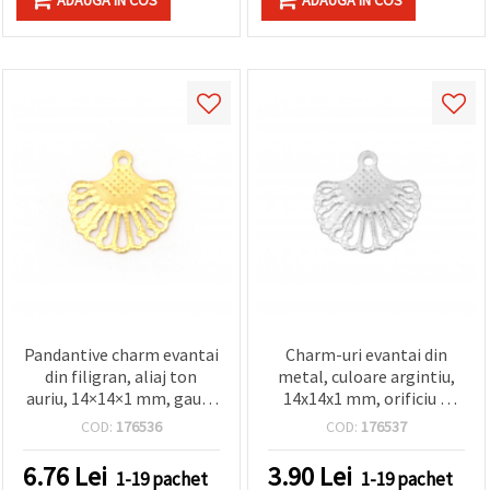
Pandantive charm evantai
Charm-uri evantai din
din filigran, aliaj ton
metal, culoare argintiu,
auriu, 14×14×1 mm, gaură
14x14x1 mm, orificiu 1
1 mm, set 50 bucăți,
mm, set 50 bucăți pentru
COD:
176536
COD:
176537
pentru bijuterii handmade
bijuterii handmade și
& hobby DIY
proiecte DIY
6.76
Lei
3.90
Lei
1-19 pachet
1-19 pachet