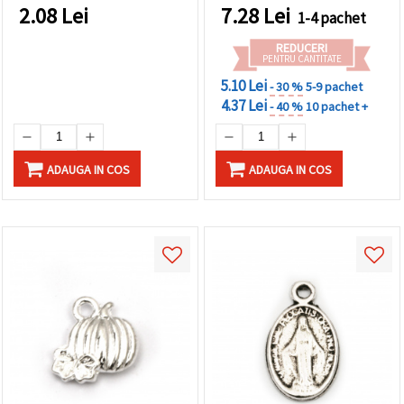
2.08
Lei
7.28
Lei
1-4 pachet
REDUCERI
PENTRU CANTITATE
5.10 Lei
- 30 %
5-9 pachet
4.37 Lei
- 40 %
10 pachet +
ADAUGA IN COS
ADAUGA IN COS