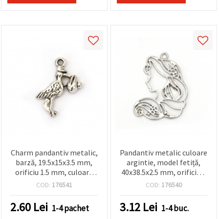
făcând clic
pe butonul
"Salvați"
Аcceptati
toate!
Setări
Charm pandantiv metalic,
Pandantiv metalic culoare
barză, 19.5x15x3.5 mm,
argintie, model fetiță,
orificiu 1.5 mm, culoare
40x38.5x2.5 mm, orificiu 2
argintiu antichizat – set
mm – 1 bucată, pentru
COD:
176541
COD:
176540
10 bucăți
bijuterii handmade
2.60
Lei
3.12
Lei
1-4 pachet
1-4 buc.