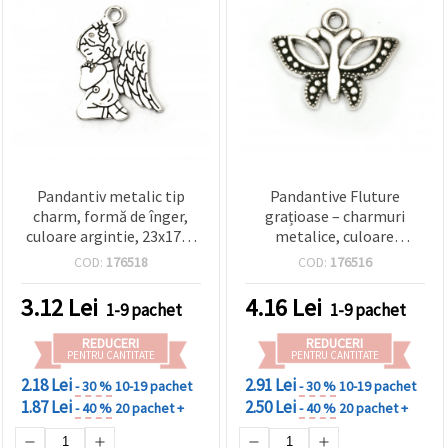
Pandantiv metalic tip
Pandantive Fluture
charm, formă de înger,
grațioase – charmuri
culoare argintie, 23x17x1
metalice, culoare
mm, orificiu 2 mm, pentru
argintie, 16x20x2,5 mm,
COD:
176518
COD:
176516
bijuterii handmade, set 5
orificiu 2 mm – set de 10
buc.
pentru bijuterii handmade
3.12
Lei
4.16
Lei
1-9 pachet
1-9 pachet
și proiecte hobby & craft
DIY
REDUCERI
REDUCERI
PENTRU CANTITATE
PENTRU CANTITATE
2.18 Lei
2.91 Lei
- 30 %
10-19 pachet
- 30 %
10-19 pachet
1.87 Lei
2.50 Lei
- 40 %
20 pachet +
- 40 %
20 pachet +