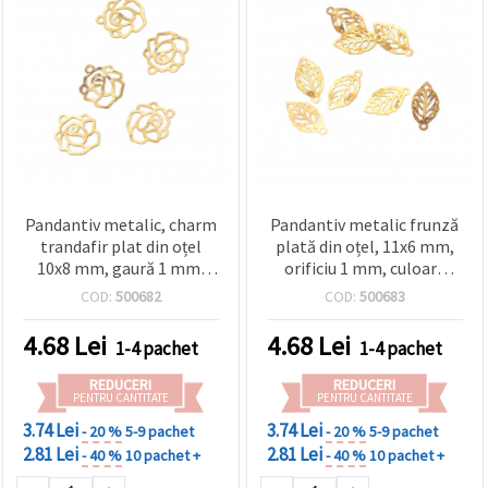
Pandantiv metalic, charm
Pandantiv metalic frunză
trandafir plat din oțel
plată din oțel, 11x6 mm,
10x8 mm, gaură 1 mm,
orificiu 1 mm, culoare
culoare auriu antic - 2 g
auriu antichizat - 2 g (~40
COD:
500682
COD:
500683
(~49 buc.)
buc.)
4.68
Lei
4.68
Lei
1-4 pachet
1-4 pachet
REDUCERI
REDUCERI
PENTRU CANTITATE
PENTRU CANTITATE
3.74 Lei
3.74 Lei
- 20 %
5-9 pachet
- 20 %
5-9 pachet
2.81 Lei
2.81 Lei
- 40 %
10 pachet +
- 40 %
10 pachet +