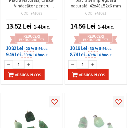
Piatră Naturală, Cristal
piatră semiprețioasă
Vindecător pentru
naturală, 42x48±52x6 mm
Bijuterii Handmade
COD:
741633
COD:
741631
15x25x27x37 mm
13.52
Lei
14.56
Lei
1-4 buc.
1-4 buc.
REDUCERI
REDUCERI
PENTRU CANTITATE
PENTRU CANTITATE
10.82 Lei
10.19 Lei
- 20 %
5-9 buc.
- 30 %
5-9 buc.
9.46 Lei
8.74 Lei
- 30 %
10 buc. +
- 40 %
10 buc. +
ADAUGA IN COS
ADAUGA IN COS