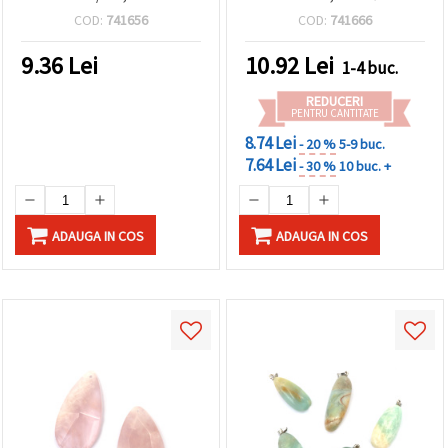
70 mm, asortat
Semiprețioasă 22x30x5
COD:
741656
COD:
741666
mm
9.36
Lei
10.92
Lei
1-4 buc.
REDUCERI
PENTRU CANTITATE
8.74 Lei
- 20 %
5-9 buc.
7.64 Lei
- 30 %
10 buc. +
ADAUGA IN COS
ADAUGA IN COS