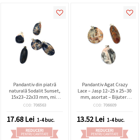
Pandantiv din piatră
Pandantiv Agat Crazy
naturală Sodalit Sunset,
Lace – Jasp 12–25 x 25–30
15x23–22x33 mm, mix
mm, asortat – Bijuterii
asortat
din piatră naturală
COD:
706563
COD:
706609
17.68
Lei
13.52
Lei
1-4 buc.
1-4 buc.
REDUCERI
REDUCERI
PENTRU CANTITATE
PENTRU CANTITATE