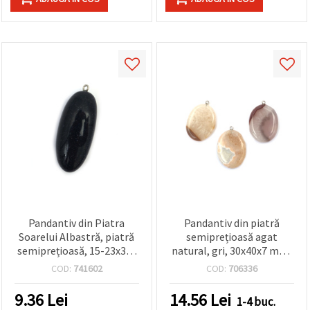
Pandantiv din Piatra
Pandantiv din piatră
Soarelui Albastră, piatră
semiprețioasă agat
semiprețioasă, 15-23x35-
natural, gri, 30x40x7 mm,
55 mm, asortat
charm pentru
COD:
741602
COD:
706336
confecționare bijuterii
handmade
9.36
Lei
14.56
Lei
1-4 buc.