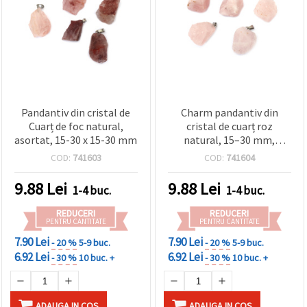
Pandantiv din cristal de
Charm pandantiv din
Cuarț de foc natural,
cristal de cuarț roz
asortat, 15-30 x 15-30 mm
natural, 15–30 mm,
asortat
COD:
741603
COD:
741604
9.88
Lei
9.88
Lei
1-4 buc.
1-4 buc.
REDUCERI
REDUCERI
PENTRU CANTITATE
PENTRU CANTITATE
7.90 Lei
7.90 Lei
- 20 %
5-9 buc.
- 20 %
5-9 buc.
6.92 Lei
6.92 Lei
- 30 %
10 buc. +
- 30 %
10 buc. +
ADAUGA IN COS
ADAUGA IN COS