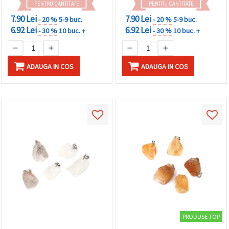
PENTRU CANTITATE
PENTRU CANTITATE
7.90 Lei
7.90 Lei
- 20 %
5-9 buc.
- 20 %
5-9 buc.
6.92 Lei
6.92 Lei
- 30 %
10 buc. +
- 30 %
10 buc. +
ADAUGA IN COS
ADAUGA IN COS
PRODUSE TOP