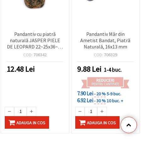
Pandantiv cu piatră
Pandantiv Măr din
naturală JASPER PIELE
Ametist Bandat, Piatră
DE LEOPARD 22~25x36~40
Naturală, 16x13 mm
mm
COD:
706342
COD:
706329
12.48
Lei
9.88
Lei
1-4 buc.
REDUCERI
PENTRU CANTITATE
7.90 Lei
- 20 %
5-9 buc.
6.92 Lei
- 30 %
10 buc. +
ADAUGA IN COS
ADAUGA IN COS