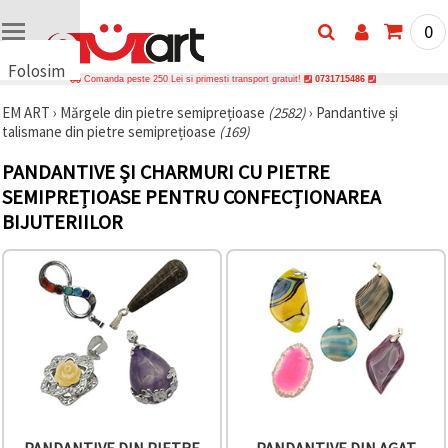
0
Folosim
Comanda peste 250 Lei si primesti transport gratuit!
0731715486
cookie-
EM ART
›
Mărgele din pietre semiprețioase
(2582)
›
Pandantive și
uri
talismane din pietre semiprețioase
(169)
🍪 Folosim
cookie-uri
PANDANTIVE ȘI CHARMURI CU PIETRE
și
tehnologii
SEMIPREȚIOASE PENTRU CONFECȚIONAREA
similare
BIJUTERIILOR
pentru a
asigura
funcționarea
corectă a
site-ului,
pentru a vă
îmbunătăți
experiența
și, cu
acordul
dumneavoastră,
pentru a
analiza
traficul și a
afișa