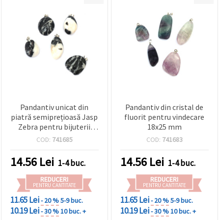
Pandantiv unicat din
Pandantiv din cristal de
piatră semiprețioasă Jasp
fluorit pentru vindecare
Zebra pentru bijuterii
18x25 mm
handmade DIY - 18x22 mm
COD:
741685
COD:
741683
până la 25x30 mm,
asortat
14.56
Lei
14.56
Lei
1-4 buc.
1-4 buc.
REDUCERI
REDUCERI
PENTRU CANTITATE
PENTRU CANTITATE
11.65 Lei
11.65 Lei
- 20 %
5-9 buc.
- 20 %
5-9 buc.
10.19 Lei
10.19 Lei
- 30 %
10 buc. +
- 30 %
10 buc. +