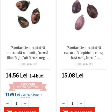
Pandantiv din piatră
Pandantiv din piatră
naturală rodonit, formă
naturală lepidolit mov,
liberă șlefuită roz-negru
lustruit, formă
15~23 x 23~32 mm, cu
ovală/picătură, cu
COD:
706350
COD:
706349
agățătoare metalică
agățătoare culoare
argintie, pentru coliere
argintie, 15–23 x 30–40
14.56
Lei
15.08
Lei
1-4 buc.
DIY și bijuterii handmade
mm
REDUCERI
PENTRU CANTITATE
11.65 Lei
- 20 %
5 buc. +