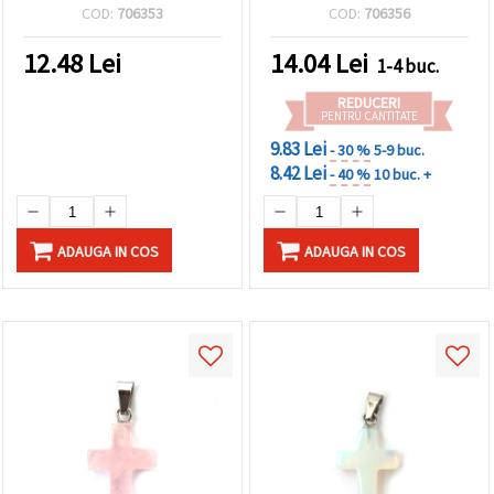
charm din piatră cu gaură
COD:
706353
COD:
706356
sus pentru bijuterii
handmade DIY
12.48
Lei
14.04
Lei
1-4 buc.
REDUCERI
PENTRU CANTITATE
9.83 Lei
- 30 %
5-9 buc.
8.42 Lei
- 40 %
10 buc. +
ADAUGA IN COS
ADAUGA IN COS