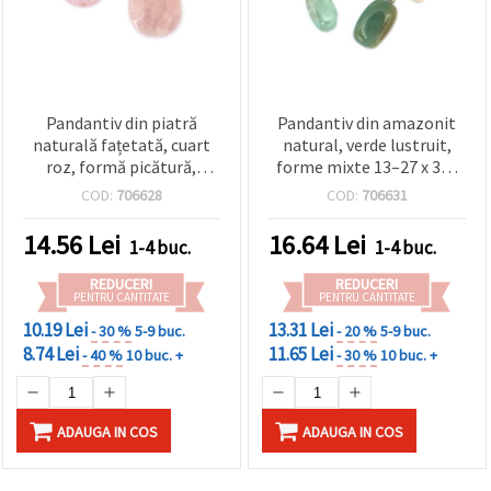
Pandantiv din piatră
Pandantiv din amazonit
naturală fațetată, cuart
natural, verde lustruit,
roz, formă picătură,
forme mixte 13–27 x 30–
28x44~50x6~12 mm
45 mm, cu anou din aliaj
COD:
706628
COD:
706631
metalic
14.56
Lei
16.64
Lei
1-4 buc.
1-4 buc.
REDUCERI
REDUCERI
PENTRU CANTITATE
PENTRU CANTITATE
10.19 Lei
13.31 Lei
- 30 %
5-9 buc.
- 20 %
5-9 buc.
8.74 Lei
11.65 Lei
- 40 %
10 buc. +
- 30 %
10 buc. +
ADAUGA IN COS
ADAUGA IN COS