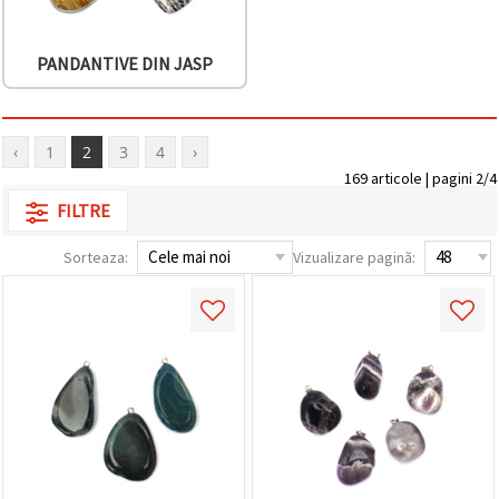
făcând clic
pe butonul
"Salvați"
PANDANTIVE DIN JASP
Аcceptati
toate!
‹
1
2
3
4
›
Setări
169 articole | pagini 2/4
FILTRE
Sorteaza:
Vizualizare pagină: