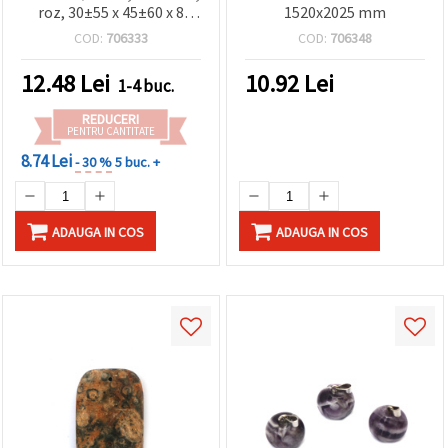
roz, 30±55 x 45±60 x 8
1520x2025 mm
mm, asortat
COD:
706333
COD:
706348
12.48
Lei
10.92
Lei
1-4 buc.
REDUCERI
PENTRU CANTITATE
8.74 Lei
- 30 %
5 buc. +
ADAUGA IN COS
ADAUGA IN COS