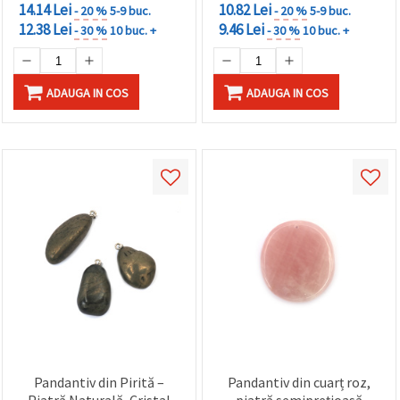
14.14 Lei
10.82 Lei
- 20 %
5-9 buc.
- 20 %
5-9 buc.
12.38 Lei
9.46 Lei
- 30 %
10 buc. +
- 30 %
10 buc. +
ADAUGA IN COS
ADAUGA IN COS
Pandantiv din Pirită –
Pandantiv din cuarț roz,