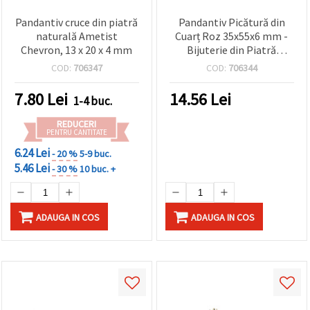
Pandantiv cruce din piatră
Pandantiv Picătură din
naturală Ametist
Cuarț Roz 35x55x6 mm -
Chevron, 13 x 20 x 4 mm
Bijuterie din Piatră
Naturală
COD:
706347
COD:
706344
7.80
Lei
14.56
Lei
1-4 buc.
REDUCERI
PENTRU CANTITATE
6.24 Lei
- 20 %
5-9 buc.
5.46 Lei
- 30 %
10 buc. +
ADAUGA IN COS
ADAUGA IN COS