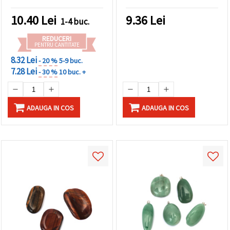
asortate
10.40
Lei
9.36
Lei
1-4 buc.
REDUCERI
PENTRU CANTITATE
8.32 Lei
- 20 %
5-9 buc.
7.28 Lei
- 30 %
10 buc. +
ADAUGA IN COS
ADAUGA IN COS