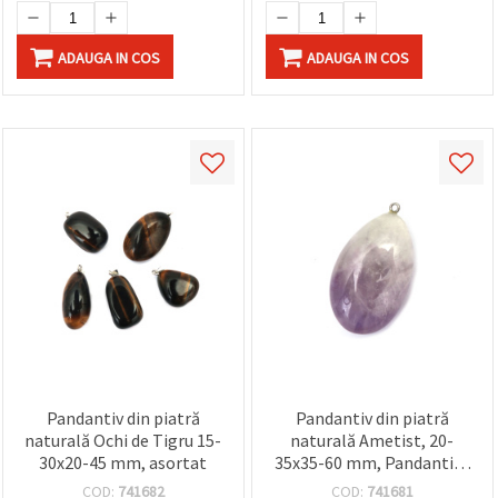
ADAUGA IN COS
ADAUGA IN COS
Pandantiv din piatră
Pandantiv din piatră
naturală Ochi de Tigru 15-
naturală Ametist, 20-
30x20-45 mm, asortat
35x35-60 mm, Pandantive
DIY, Bijuterii Handmade,
COD:
741682
COD:
741681