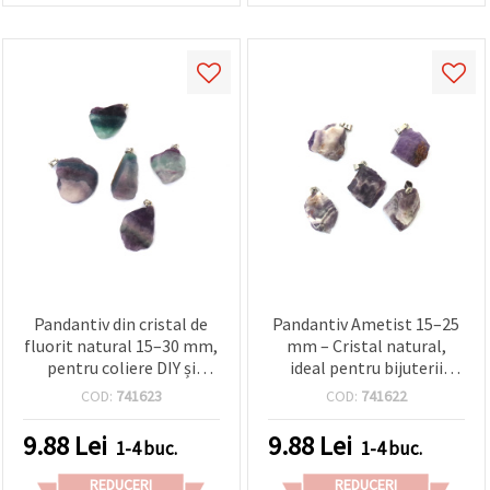
Pandantiv din cristal de
Pandantiv Ametist 15–25
fluorit natural 15–30 mm,
mm – Cristal natural,
pentru coliere DIY și
ideal pentru bijuterii
bijuterii handmade, mix
handmade
COD:
741623
COD:
741622
asortat
9.88
Lei
9.88
Lei
1-4 buc.
1-4 buc.
REDUCERI
REDUCERI