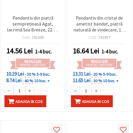
Pandantiv din piatră
Pandantiv din cristal de
semiprețioasă Agat,
ametist bandat, piatră
lacrimă Sea Breeze, 22-35
naturală de vindecare, 15-
x 35-60 x 6-8 mm, asortat
28x25-36 mm, asortat
COD:
741695
COD:
741687
14.56
Lei
16.64
Lei
1-4 buc.
1-4 buc.
REDUCERI
REDUCERI
PENTRU CANTITATE
PENTRU CANTITATE
10.19 Lei
13.31 Lei
- 30 %
5-9 buc.
- 20 %
5-9 buc.
8.74 Lei
11.65 Lei
- 40 %
10 buc. +
- 30 %
10 buc. +
ADAUGA IN COS
ADAUGA IN COS