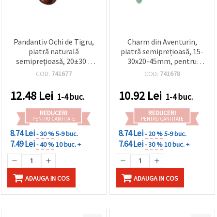
Pandantiv Ochi de Tigru,
Charm din Aventurin,
piatră naturală
piatră semiprețioasă, 15-
semiprețioasă, 20±30 x
30x20-45mm, pentru
28±40 mm
confecționare bijuterii,
COD:
741677
COD:
741678
asortate
12.48
Lei
10.92
Lei
1-4 buc.
1-4 buc.
REDUCERI
REDUCERI
PENTRU CANTITATE
PENTRU CANTITATE
8.74 Lei
8.74 Lei
- 30 %
5-9 buc.
- 20 %
5-9 buc.
7.49 Lei
7.64 Lei
- 40 %
10 buc. +
- 30 %
10 buc. +
ADAUGA IN COS
ADAUGA IN COS