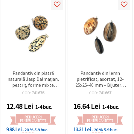
Pandantiv din piatră
Pandantiv din lemn
naturală Jasp Dalmațian,
pietrificat, asortat, 12-
pestriț, forme mixte
25x25-40 mm – Bijuterie
(oval/rotund/lacrimă),
din piatră naturală
COD:
741676
COD:
741667
aprox. 15–25 x 25–40 mm,
anou culoare argintie
12.48
Lei
16.64
Lei
1-4 buc.
1-4 buc.
REDUCERI
REDUCERI
PENTRU CANTITATE
PENTRU CANTITATE
9.98 Lei
13.31 Lei
- 20 %
5-9 buc.
- 20 %
5-9 buc.