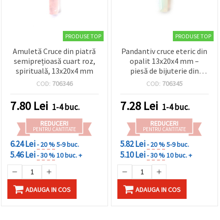
PRODUSE TOP
PRODUSE TOP
Amuletă Cruce din piatră
Pandantiv cruce eteric din
semiprețioasă cuart roz,
opalit 13x20x4 mm –
spirituală, 13x20x4 mm
piesă de bijuterie din
piatra lunii naturală
COD:
706346
COD:
706345
7.80
Lei
7.28
Lei
1-4 buc.
1-4 buc.
REDUCERI
REDUCERI
PENTRU CANTITATE
PENTRU CANTITATE
6.24 Lei
5.82 Lei
- 20 %
5-9 buc.
- 20 %
5-9 buc.
5.46 Lei
5.10 Lei
- 30 %
10 buc. +
- 30 %
10 buc. +
ADAUGA IN COS
ADAUGA IN COS