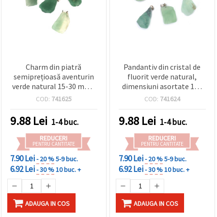
Charm din piatră
Pandantiv din cristal de
semiprețioasă aventurin
fluorit verde natural,
verde natural 15-30 mm -
dimensiuni asortate 15–
asortat
30 mm, pentru coliere DIY
COD:
741625
COD:
741624
și confecționare bijuterii
9.88
Lei
9.88
Lei
1-4 buc.
1-4 buc.
REDUCERI
REDUCERI
PENTRU CANTITATE
PENTRU CANTITATE
7.90 Lei
7.90 Lei
- 20 %
5-9 buc.
- 20 %
5-9 buc.
6.92 Lei
6.92 Lei
- 30 %
10 buc. +
- 30 %
10 buc. +
ADAUGA IN COS
ADAUGA IN COS