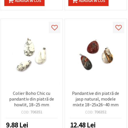
ADAUGA IN COS
ADAUGA IN COS
Colier Boho Chic cu
Pandantive din piatră de
pandantiv din piatră de
jasp natural, modele
howlit, 18–25 mm
mixte 18~25x26~40 mm
COD:
706351
COD:
706352
9.88
Lei
12.48
Lei