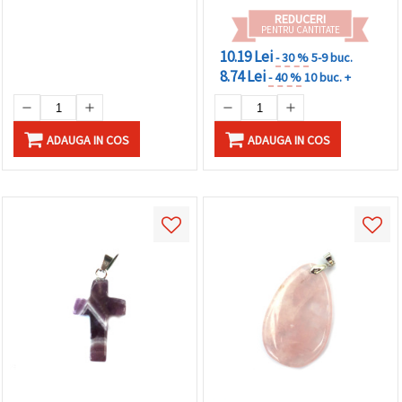
REDUCERI
PENTRU CANTITATE
10.19 Lei
- 30 %
5-9 buc.
8.74 Lei
- 40 %
10 buc. +
ADAUGA IN COS
ADAUGA IN COS