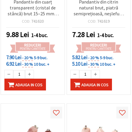
Pandantiv din cuarț
Pandantiv din citrin
transparent (cristal de
natural brut, piatră
stâncă) brut 15–25 mm –
semiprețioasă, neșlefuit,
colier cu cristal
15~30x15~30 mm
COD:
741620
COD:
741619
vindecător
9.88
Lei
7.28
Lei
1-4 buc.
1-4 buc.
REDUCERI
REDUCERI
PENTRU CANTITATE
PENTRU CANTITATE
7.90 Lei
5.82 Lei
- 20 %
5-9 buc.
- 20 %
5-9 buc.
6.92 Lei
5.10 Lei
- 30 %
10 buc. +
- 30 %
10 buc. +
ADAUGA IN COS
ADAUGA IN COS