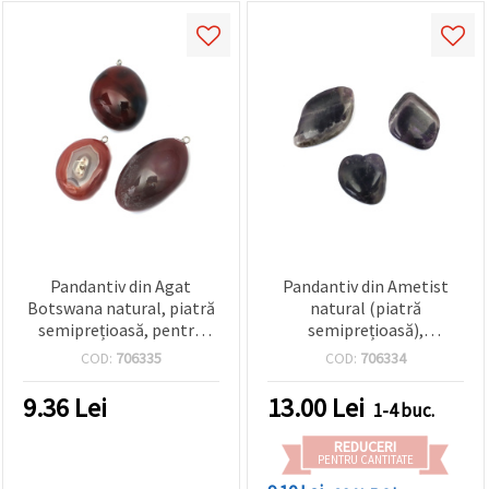
Pandantiv din Agat
Pandantiv din Ametist
Botswana natural, piatră
natural (piatră
semiprețioasă, pentru
semiprețioasă),
bijuterii handmade DIY,
22x33x35x53 mm, pentru
COD:
706335
COD:
706334
20–50 mm, asortate
bijuterii handmade și
proiecte DIY
9.36
Lei
13.00
Lei
1-4 buc.
REDUCERI
PENTRU CANTITATE