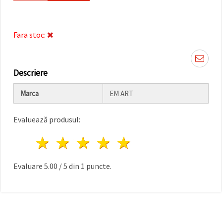
făcând clic
pe butonul
"Salvați"
Fara stoc:
Аcceptati
toate!
Descriere
Setări
Marca
EM ART
Evaluează produsul:
1 stea
2 stele
3 stele
4 stele
5 stele
Evaluare
5.00
/
5
din
1
puncte.