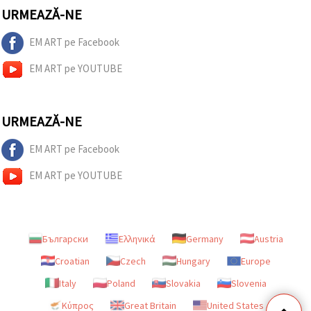
URMEAZĂ-NE
EM ART pe Facebook
EM ART pe YOUTUBE
URMEAZĂ-NE
EM ART pe Facebook
EM ART pe YOUTUBE
Български
Ελληνικά
Germany
Austria
Croatian
Czech
Hungary
Europe
Italy
Poland
Slovakia
Slovenia
Κύπρος
Great Britain
United States