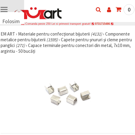
0
Folosim
Comanda peste 250 Lei si primesti transport gratuit!
0731715486
cookie-
EM ART
›
Materiale pentru confecționat bijuterii
(4131)
›
Componente
uri
metalice pentru bijuterii
(1595)
›
Capete pentru șnururi și cleme pentru
🍪 Folosim
panglici
(271)
›
Capace terminale pentru conectori din metal, 7x10 mm,
cookie-uri
argintiu - 50 bucăți
și
tehnologii
similare
pentru a
asigura
funcționarea
corectă a
site-ului,
pentru a vă
îmbunătăți
experiența
și, cu
acordul
dumneavoastră,
pentru a
analiza
traficul și a
afișa