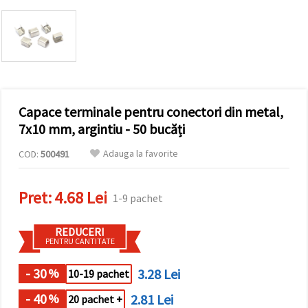
conținut și
reclame
mai
relevante,
inclusiv cu
ajutorul
partenerilor
noștri de
analiză și
Capace terminale pentru conectori din metal,
marketing.
Puteți fi de
7x10 mm, argintiu - 50 bucăți
acord să
utilizați
Adauga la favorite
COD:
500491
toate
cookie -
urile făcând
clic pe
Pret:
4.68 Lei
1-9 pachet
"acceptati
toate!" Sau
să vă
REDUCERI
indicați
PENTRU CANTITATE
preferințele
în setări
selectând
- 30
3.28 Lei
%
10-19 pachet
un tip de
cookie -uri
- 40
2.81 Lei
%
20 pachet +
dat și