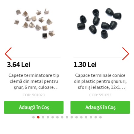
3.64 Lei
1.30 Lei
Capete terminatoare tip
Capace terminale conice
clemă din metal pentru
din plastic pentru șnururi,
șnur, 6 mm, culoare
sfori și elastice, 12x11
argintie – pachet de 50
mm, orificiu 4 mm, negru,
COD: 501023
COD: 591053
bucăți
set 20 buc.
Adaugă în Coş
Adaugă în Coş