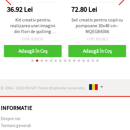
36.92 Lei
72.80 Lei
Kit creativ pentru
Set creativ pentru copii cu
realizarea unei imagini
pompoane 30x40 cm -
din flori de quilling
MQEG84306
30x22,5x2,5 cm - rama
COD: 820153
COD: 851612
carton, sablon, puntera,
instrument de quilling,
Adaugă în Coş
Adaugă în Coş
ace colorate 40 bucati,
pensete, lipici si fasii de
quilling 5x520 mm 160
bucati 15 culori
© 2004 - 2026 EM ART Toate drepturile rezervate..
INFORMATIE
Despre noi
Termeni generali