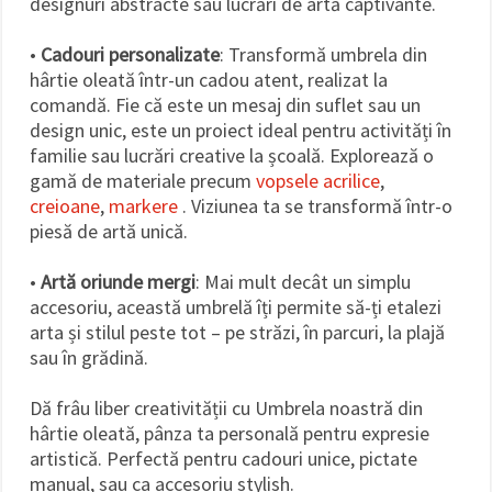
designuri abstracte sau lucrări de artă captivante.
•
Cadouri personalizate
: Transformă umbrela din
hârtie oleată într-un cadou atent, realizat la
comandă. Fie că este un mesaj din suflet sau un
design unic, este un proiect ideal pentru activități în
familie sau lucrări creative la școală. Explorează o
gamă de materiale precum
vopsele acrilice
,
creioane
,
markere
. Viziunea ta se transformă într-o
piesă de artă unică.
•
Artă oriunde mergi
: Mai mult decât un simplu
accesoriu, această umbrelă îți permite să-ți etalezi
arta și stilul peste tot – pe străzi, în parcuri, la plajă
sau în grădină.
Dă frâu liber creativității cu Umbrela noastră din
hârtie oleată, pânza ta personală pentru expresie
artistică. Perfectă pentru cadouri unice, pictate
manual, sau ca accesoriu stylish.