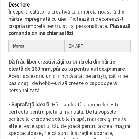
făcând clic
Descriere
pe butonul
Începe-ți călătoria creativă cu umbrela noastră din
"Salvați"
hârtie impregnată cu ulei! Pictează și decorează-ți
propria umbrelă pentru stil și personalitate.
Plasează
Аcceptati
comanda online chiar astăzi!
toate!
Marca
EM ART
Setări
Dă frâu liber creativității cu Umbrela din hârtie
oleată de 160 mm, pânza ta pentru autoexprimare
.
Acest accesoriu unic îi invită atât pe artiști, cât și pe
pasionații de hobby-uri să creeze o capodoperă
personalizată.
•
Suprafață ideală
: Hârtia oleată a umbrelei este
perfectă pentru pictură manuală. De la vopsele
acrilice la creioane solubile în apă, markere și multe
altele, este spațiul tău de joacă pentru a crea imagini
spectaculoase, fie că sunt ilustrații elaborate,