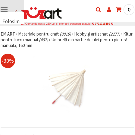
0
Folosim
Comanda peste 250 Lei si primesti transport gratuit!
0731715486
cookie-
EM ART
›
Materiale pentru craft
(8818)
›
Hobby și artizanat
(2277)
›
Kituri
uri
pentru lucru manual
(497)
›
Umbrelă din hârtie de ulei pentru pictură
🍪 Folosim
manuală, 160 mm
cookie-uri
și
tehnologii
-30%
similare
pentru a
asigura
funcționarea
corectă a
site-ului,
pentru a vă
îmbunătăți
experiența
și, cu
acordul
dumneavoastră,
pentru a
analiza
traficul și a
afișa