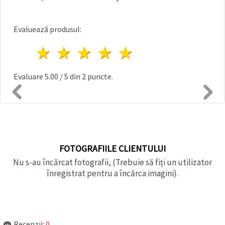
Evaluează produsul:
1 stea
2 stele
3 stele
4 stele
5 stele
Evaluare
5.00
/
5
din
2
puncte.
FOTOGRAFIILE CLIENTULUI
Nu s-au încărcat fotografii, (Trebuie să fiți un utilizator
înregistrat pentru a încărca imagini).
Recenzii:
0