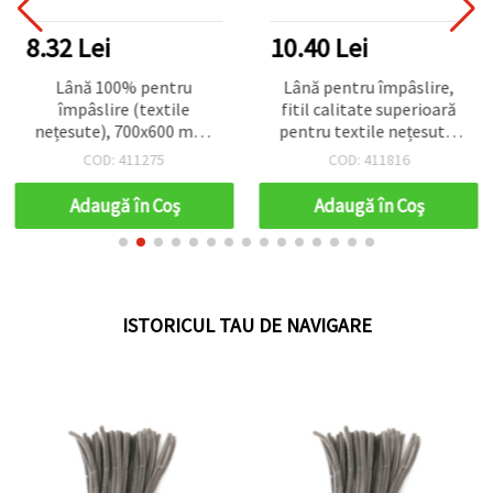
8.32 Lei
10.40 Lei
Lână 100% pentru
Lână pentru împâslire,
împâslire (textile
fitil calitate superioară
nețesute), 700x600 mm,
pentru textile nețesute,
Calitate Extra, Muștar - 50
nuanțe de scorțișoară - 50
COD: 411275
COD: 411816
g
g
Adaugă în Coş
Adaugă în Coş
ISTORICUL TAU DE NAVIGARE