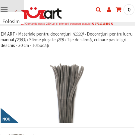
0
Folosim
Comanda peste 250 Lei si primesti transport gratuit!
0731715486
cookie-
EM ART
›
Materiale pentru decorațiuni
(6993)
›
Decorațiuni pentru lucru
uri
manual
(2383)
›
Sârme plușate
(89)
›
Tije de sârmă, culoare pastel gri
🍪 Folosim
deschis - 30 cm - 10 bucăți
cookie-uri
și
tehnologii
similare
pentru a
asigura
funcționarea
corectă a
site-ului,
pentru a vă
îmbunătăți
experiența
și, cu
acordul
dumneavoastră,
NOU
pentru a
analiza
traficul și a
afișa