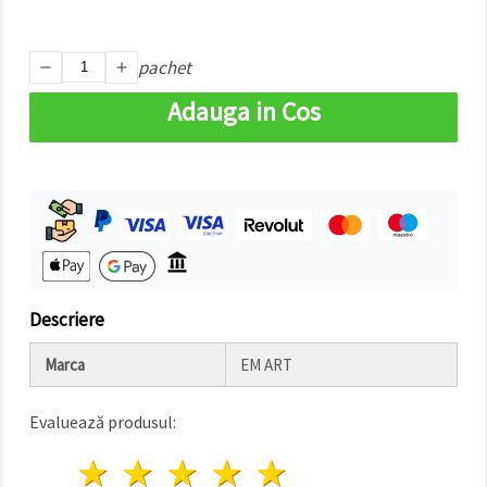
făcând clic
pe butonul
"Salvați"
pachet
Аcceptati
Adauga in Cos
toate!
Setări
Descriere
Marca
EM ART
Evaluează produsul:
1 stea
2 stele
3 stele
4 stele
5 stele