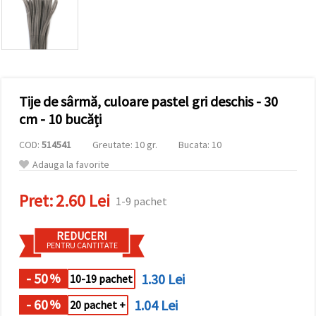
conținut și
reclame
mai
relevante,
inclusiv cu
ajutorul
partenerilor
noștri de
Tije de sârmă, culoare pastel gri deschis - 30
analiză și
marketing.
cm - 10 bucăți
Puteți fi de
acord să
COD:
514541
Greutate: 10 gr.
Bucata: 10
utilizați
toate
Adauga la favorite
cookie -
urile făcând
Pret:
2.60 Lei
clic pe
1-9 pachet
"acceptati
toate!" Sau
să vă
REDUCERI
indicați
PENTRU CANTITATE
preferințele
în setări
selectând
- 50
1.30 Lei
%
10-19 pachet
un tip de
cookie -uri
- 60
1.04 Lei
%
20 pachet +
dat și