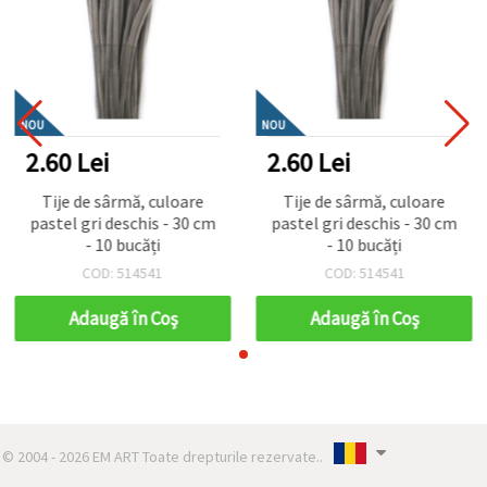
NOU
NOU
2.60 Lei
2.60 Lei
Tije de sârmă, culoare
Tije de sârmă, culoare
pastel gri deschis - 30 cm
pastel gri deschis - 30 cm
- 10 bucăți
- 10 bucăți
COD: 514541
COD: 514541
Adaugă în Coş
Adaugă în Coş
© 2004 - 2026 EM ART Toate drepturile rezervate..