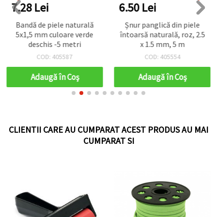
7.28 Lei
6.50 Lei
Bandă de piele naturală
Șnur panglică din piele
5x1,5 mm culoare verde
întoarsă naturală, roz, 2.5
deschis -5 metri
x 1.5 mm, 5 m
COD: 405587
COD: 405554
Adaugă în Coş
Adaugă în Coş
CLIENTII CARE AU CUMPARAT ACEST PRODUS AU MAI
CUMPARAT SI