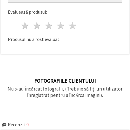
făcând clic
pe butonul
"Salvați"
Evaluează produsul:
1 stea
2 stele
3 stele
4 stele
5 stele
Аcceptati
toate!
Produsul nu a fost evaluat.
Setări
FOTOGRAFIILE CLIENTULUI
Nu s-au încărcat fotografii, (Trebuie să fiți un utilizator
înregistrat pentru a încărca imagini).
Recenzii:
0