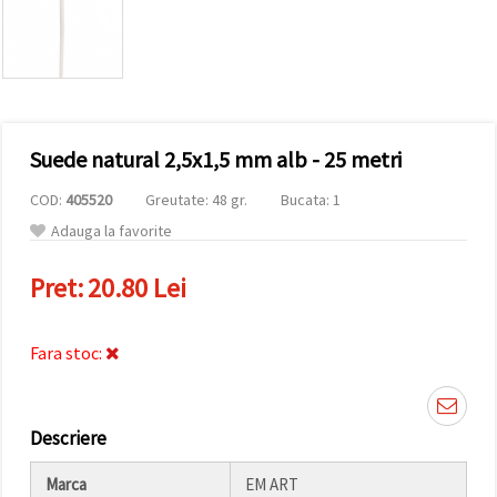
conținut și
reclame
mai
relevante,
inclusiv cu
ajutorul
partenerilor
noștri de
Suede natural 2,5x1,5 mm alb - 25 metri
analiză și
marketing.
COD:
405520
Greutate: 48 gr.
Bucata: 1
Puteți fi de
acord să
Adauga la favorite
utilizați
toate
cookie -
Pret:
20.80 Lei
urile făcând
clic pe
"acceptati
toate!" Sau
Fara stoc:
să vă
indicați
preferințele
în setări
selectând
Descriere
un tip de
cookie -uri
Marca
EM ART
dat și