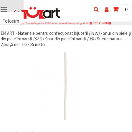
0
Folosim
Comanda peste 250 Lei si primesti transport gratuit!
0731715486
cookie-
EM ART
›
Materiale pentru confecționat bijuterii
(4131)
›
Șnur din piele și
uri
din piele întoarsă
(521)
›
Șnur din piele întoarsă
(30)
›
Suede natural
🍪 Folosim
2,5x1,5 mm alb - 25 metri
cookie-uri
și
tehnologii
similare
pentru a
asigura
funcționarea
corectă a
site-ului,
pentru a vă
îmbunătăți
experiența
și, cu
acordul
dumneavoastră,
pentru a
analiza
traficul și a
afișa