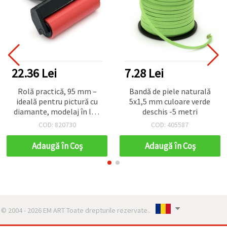
22.36 Lei
7.28 Lei
Rolă practică, 95 mm –
Bandă de piele naturală
ideală pentru pictură cu
5x1,5 mm culoare verde
diamante, modelaj în lut,
deschis -5 metri
linogravură și artizanat
COD: 820730
COD: 405587
Adaugă în Coş
Adaugă în Coş
© 2004 - 2026 EM ART Toate drepturile rezervate..