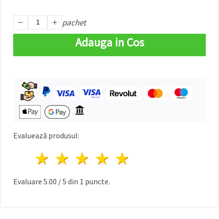
făcând clic
pe butonul
"Salvați"
pachet
Adauga in Cos
Аcceptati
toate!
Setări
Evaluează produsul:
1 stea
2 stele
3 stele
4 stele
5 stele
Evaluare
5.00
/
5
din
1
puncte.