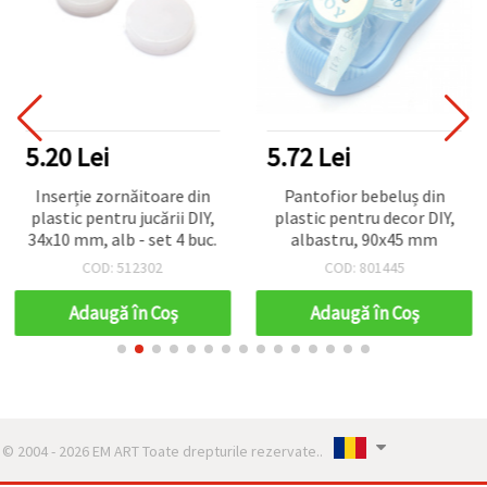
5.20 Lei
5.72 Lei
Inserție zornăitoare din
Pantofior bebeluș din
plastic pentru jucării DIY,
plastic pentru decor DIY,
34x10 mm, alb - set 4 buc.
albastru, 90x45 mm
COD: 512302
COD: 801445
Adaugă în Coş
Adaugă în Coş
© 2004 - 2026 EM ART Toate drepturile rezervate..