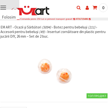
0
Folosim
Comanda peste 250 Lei si primesti transport gratuit!
0731715486
cookie-
EM ART
›
Ocazii și Sărbători
(5094)
›
Botez pentru bebeluși
(211)
›
uri
Accesorii pentru bebeluși
(49)
›
Inserturi zornăitoare din plastic pentru
🍪 Folosim
jucării DIY, 26 mm – Set de 2 buc.
cookie-uri
și
tehnologii
similare
pentru a
asigura
funcționarea
corectă a
site-ului,
pentru a vă
îmbunătăți
experiența
și, cu
acordul
dumneavoastră,
ТОП ПРОДУКТ
pentru a
analiza
traficul și a
afișa