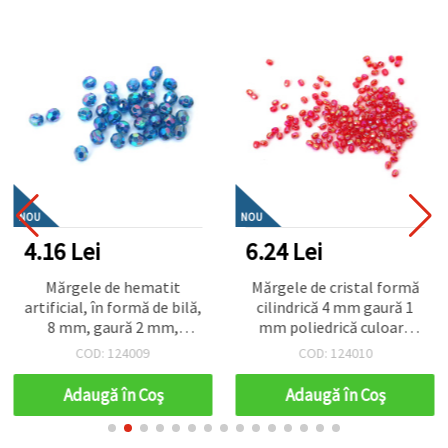
NOU
NOU
4.16 Lei
6.24 Lei
Mărgele de hematit
Mărgele de cristal formă
artificial, în formă de bilă,
cilindrică 4 mm gaură 1
8 mm, gaură 2 mm,
mm poliedrică culoare
poliedrice, CURCUBEU -
roșu CURCUBEU -20
COD: 124009
COD: 124010
20 grame ~80 bucăți
grame ~660 bucăți
Adaugă în Coş
Adaugă în Coş