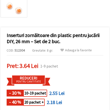
conținut și
reclame
mai
relevante,
inclusiv cu
ajutorul
partenerilor
noștri de
Inserturi zornăitoare din plastic pentru jucării
analiză și
marketing.
DIY, 26 mm – Set de 2 buc.
Puteți fi de
acord să
Adauga la favorite
COD:
512304
Greutate: 8 gr.
utilizați
toate
cookie -
Pret:
3.64 Lei
urile făcând
1-9 pachet
clic pe
"acceptati
toate!" Sau
REDUCERI
să vă
PENTRU CANTITATE
indicați
preferințele
în setări
- 30
2.55 Lei
%
10-19 pachet
selectând
un tip de
- 40
2.18 Lei
%
20 pachet +
cookie -uri
dat și