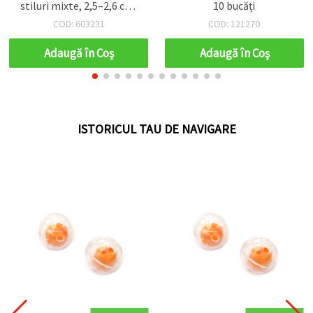
stiluri mixte, 2,5–2,6 cm,
10 bucăți
set de 5 bucăți
COD: 603231
COD: 121270
Adaugă în Coş
Adaugă în Coş
ISTORICUL TAU DE NAVIGARE