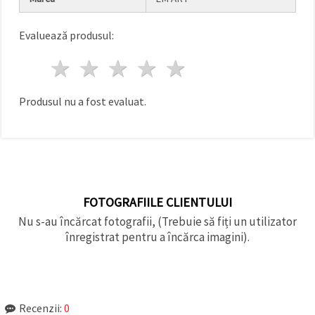
făcând clic
pe butonul
"Salvați"
Evaluează produsul:
1 stea
2 stele
3 stele
4 stele
5 stele
Аcceptati
toate!
Produsul nu a fost evaluat.
Setări
FOTOGRAFIILE CLIENTULUI
Nu s-au încărcat fotografii, (Trebuie să fiți un utilizator
înregistrat pentru a încărca imagini).
Recenzii:
0