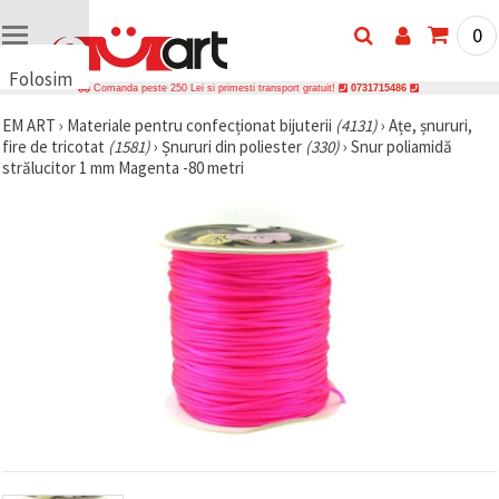
0
Folosim
Comanda peste 250 Lei si primesti transport gratuit!
0731715486
cookie-
EM ART
›
Materiale pentru confecționat bijuterii
(4131)
›
Ațe, șnururi,
uri
fire de tricotat
(1581)
›
Șnururi din poliester
(330)
›
Snur poliamidă
🍪 Folosim
strălucitor 1 mm Magenta -80 metri
cookie-uri
și
tehnologii
similare
pentru a
asigura
funcționarea
corectă a
site-ului,
pentru a vă
îmbunătăți
experiența
și, cu
acordul
dumneavoastră,
pentru a
analiza
traficul și a
afișa