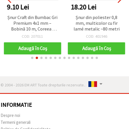
9.10 Lei
18.20 Lei
Șnur Craft din Bumbac Gri
Șnur din poliester 0,8
Premium 4x1 mm –
mm, multicolor cu fir
Bobină 10 m, Coreea |
lamé metalic ~80 metri
Macrame, Împletire,
COD: 207011
COD: 401946
Mărgelit & Proiecte DIY
Adaugă în Coş
Adaugă în Coş
© 2004 - 2026 EM ART Toate drepturile rezervate..
INFORMATIE
Despre noi
Termeni generali