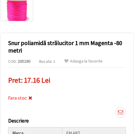
conținut și
reclame
mai
relevante,
inclusiv cu
ajutorul
partenerilor
noștri de
Snur poliamidă strălucitor 1 mm Magenta -80
analiză și
marketing.
metri
Puteți fi de
acord să
Adauga la favorite
COD:
205290
Bucata: 1
utilizați
toate
cookie -
Pret:
17.16 Lei
urile făcând
clic pe
"acceptati
toate!" Sau
Fara stoc:
să vă
indicați
preferințele
în setări
selectând
Descriere
un tip de
cookie -uri
dat și
Marca
EM ART