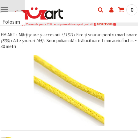
0
Folosim
Comanda peste 250 Lei si primesti transport gratuit!
0731715486
cookie-
EM ART
›
Mărţişoare și accesorii
(3151)
›
Fire și snururi pentru martisoare
uri
(530)
›
Alte șnururi
(45)
›
Snur poliamidă strălucitoare 1 mm auriu închis ~
🍪 Folosim
30 metri
cookie-uri
și
tehnologii
similare
pentru a
asigura
funcționarea
corectă a
site-ului,
pentru a vă
îmbunătăți
experiența
și, cu
acordul
dumneavoastră,
pentru a
analiza
traficul și a
afișa