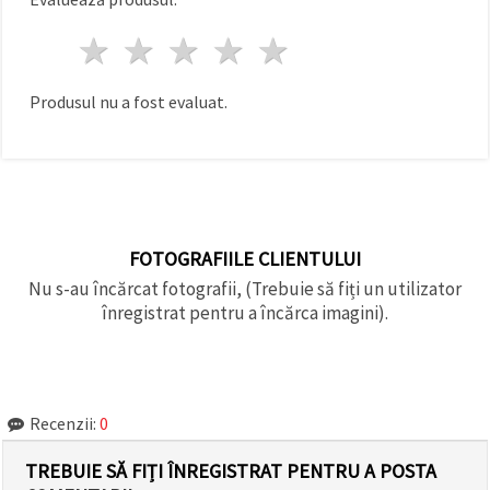
făcând clic
pe butonul
1 stea
2 stele
3 stele
4 stele
5 stele
"Salvați"
Аcceptati
Produsul nu a fost evaluat.
toate!
Setări
FOTOGRAFIILE CLIENTULUI
Nu s-au încărcat fotografii, (Trebuie să fiți un utilizator
înregistrat pentru a încărca imagini).
Recenzii:
0
TREBUIE SĂ FIȚI ÎNREGISTRAT PENTRU A POSTA