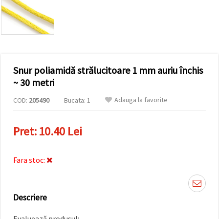
conținut și
reclame
mai
relevante,
inclusiv cu
ajutorul
partenerilor
noștri de
Snur poliamidă strălucitoare 1 mm auriu închis
analiză și
marketing.
~ 30 metri
Puteți fi de
acord să
Adauga la favorite
COD:
205490
Bucata: 1
utilizați
toate
cookie -
Pret:
10.40 Lei
urile făcând
clic pe
"acceptati
toate!" Sau
Fara stoc:
să vă
indicați
preferințele
în setări
selectând
Descriere
un tip de
cookie -uri
dat și
Evaluează produsul: