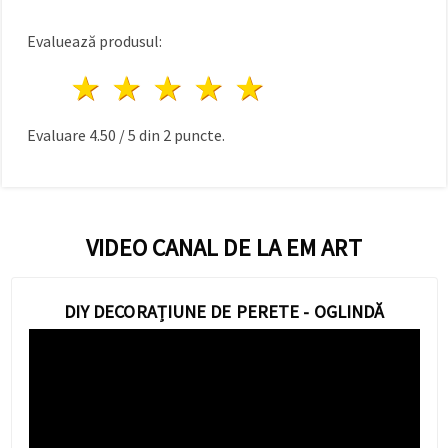
Evaluează produsul:
1 stea
2 stele
3 stele
4 stele
5 stele
Evaluare
4.50
/
5
din
2
puncte.
VIDEO CANAL DE LA EM ART
DIY DECORAȚIUNE DE PERETE - OGLINDĂ