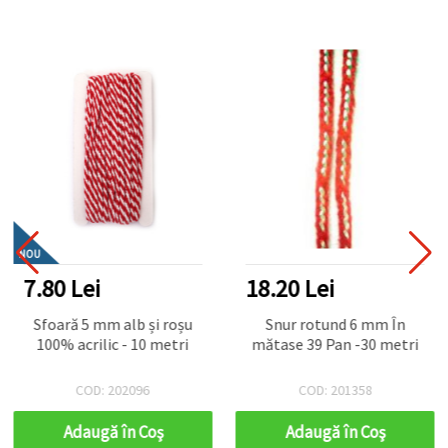
NOU
7.80 Lei
18.20 Lei
Sfoară 5 mm alb și roșu
Snur rotund 6 mm În
100% acrilic - 10 metri
mătase 39 Pan -30 metri
COD: 202096
COD: 201358
Adaugă în Coş
Adaugă în Coş