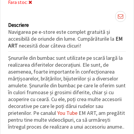
Fara stoc:
făcând clic
pe butonul
"Salvați"
Descriere
Аcceptati
Navigarea pe e-store este complet gratuită și
toate!
accesibilă de oriunde din lume. Cumpărăturile la
EM
ART
necesită doar câteva clicuri!
Setări
Șnururile din bumbac sunt utilizate pe scară largă la
realizarea diferitelor decorațiuni. Ele sunt, de
asemenea, foarte importante în confecționarea
mărțișoarelor, brățărilor, bijuteriilor și a diverselor
amulete. Șnururile din bumbac pe care le oferim sunt
în culori frumoase și grosimi diferite, chiar și cu
acoperire cu ceară. Cu ele, poți crea multe accesorii
decorative pe care le poți dărui rudelor sau
prietenilor. Pe canalul
You Tube
EM ART, am pregătit
pentru tine multe videoclipuri, ca să urmărești
întregul proces de realizare a unui accesoriu anume..