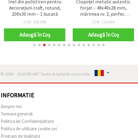
Inel din polistiren pentru
Clopoțel metalic autentic
decorațiuni craft, rotund,
forjat – 48x40x28 mm,
200x30 mm – 1 bucată
mărimea nr. 3, perfect
pentru decorațiuni
COD: 801368
COD: 116364
rustice, meșteșuguri
populare și proiecte
Adaugă în Coş
Adaugă în Coş
creative DIY și handmade
© 2004 - 2026 EM ART Toate drepturile rezervate..
INFORMATIE
Despre noi
Termeni generali
Politica de Confidențialitate
Politica de utilizare cookie-uri
Program de loialitate