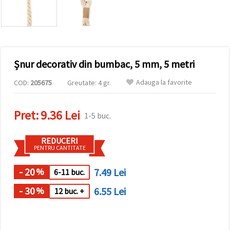
conținut și
reclame
mai
relevante,
inclusiv cu
ajutorul
partenerilor
Șnur decorativ din bumbac, 5 mm, 5 metri
noștri de
analiză și
marketing.
Adauga la favorite
COD:
205675
Greutate: 4 gr.
Puteți fi de
acord să
utilizați
Pret:
9.36 Lei
1-5 buc.
toate
cookie -
urile făcând
REDUCERI
clic pe
PENTRU CANTITATE
"acceptati
toate!" Sau
să vă
- 20
7.49 Lei
%
6-11 buc.
indicați
preferințele
- 30
6.55 Lei
%
12 buc. +
în setări
selectând
un tip de
cookie -uri
dat și