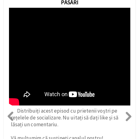
PĂSĂRI
Distribuiți acest episod cu prietenii voștri pe
rețelele de socializare. Nu uitați să dați like și să
lăsați un comentariu.
Vă mulțumim că susțineți canalul nostru!