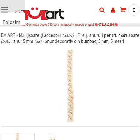
0
Folosim
Comanda peste 250 Lei si primesti transport gratuit!
0731715486
cookie-
EM ART
›
Mărţişoare și accesorii
(3151)
›
Fire și snururi pentru martisoare
uri
(530)
›
snur 5 mm
(38)
›
Șnur decorativ din bumbac, 5 mm, 5 metri
🍪 Folosim
cookie-uri
și
tehnologii
similare
pentru a
asigura
funcționarea
corectă a
site-ului,
pentru a vă
îmbunătăți
experiența
și, cu
acordul
dumneavoastră,
pentru a
analiza
traficul și a
afișa