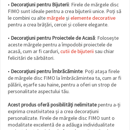
•
Decorațiuni pentru Bijuterii
: Firele de mărgele disc
FIMO sunt ideale pentru a crea bijuterii unice. Poți să
le combini cu alte
mărgele
și
elemente decorative
pentru a crea brățări, cercei și coliere elegante.
•
Decorațiuni pentru Proiectele de Acasă
: Folosește
aceste mărgele pentru a împodobi proiectele de
acasă, cum ar fi carduri,
cutii de bijuterii
sau chiar
felicitări de sărbători.
•
Decorațiuni pentru Îmbrăcăminte
: Poți atașa firele
de mărgele disc FIMO la îmbrăcămintea ta, cum ar fi
pălării, eșarfe sau haine, pentru a oferi un strop de
personalitate aspectului tău.
Acest produs oferă posibilități nelimitate
pentru a-ți
exprima creativitatea și a crea decorațiuni
personalizate. Firele de mărgele disc FIMO sunt o
modalitate excelentă de a adăuga individualitate