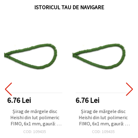
ISTORICUL TAU DE NAVIGARE
6.76 Lei
6.76 Lei
Șirag de mărgele disc
Șirag de mărgele disc
Heishi din lut polimeric
Heishi din lut polimeric
FIMO, 6x1 mm, gaură: 2
FIMO, 6x1 mm, gaură: 2
mm, verde măsliniu, ~320
mm, verde măsliniu, ~320
COD: 109435
COD: 109435
buc.
buc.