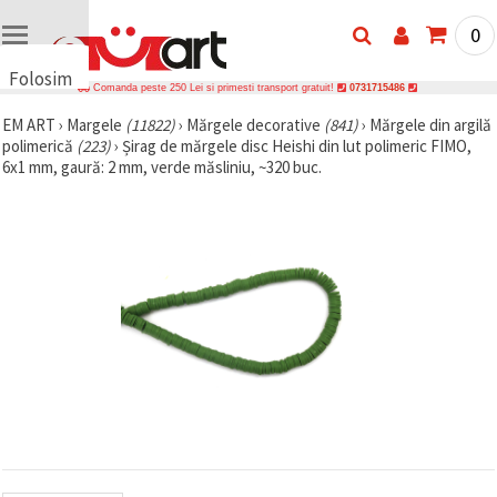
0
Folosim
Comanda peste 250 Lei si primesti transport gratuit!
0731715486
cookie-
EM ART
›
Margele
(11822)
›
Mărgele decorative
(841)
›
Mărgele din argilă
uri
polimerică
(223)
›
Șirag de mărgele disc Heishi din lut polimeric FIMO,
🍪 Folosim
6x1 mm, gaură: 2 mm, verde măsliniu, ~320 buc.
cookie-uri
și
tehnologii
similare
pentru a
asigura
funcționarea
corectă a
site-ului,
pentru a vă
îmbunătăți
experiența
și, cu
acordul
dumneavoastră,
pentru a
analiza
traficul și a
afișa