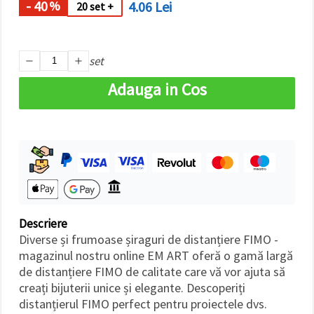
- 40
4.06 Lei
%
făcând clic
20 set +
pe butonul
"Salvați"
set
Аcceptati
toate!
Adauga in Cos
Setări
Descriere
Diverse și frumoase șiraguri de distanțiere FIMO -
magazinul nostru online EM ART oferă o gamă largă
de distanțiere FIMO de calitate care vă vor ajuta să
creați bijuterii unice și elegante. Descoperiți
distanțierul FIMO perfect pentru proiectele dvs.