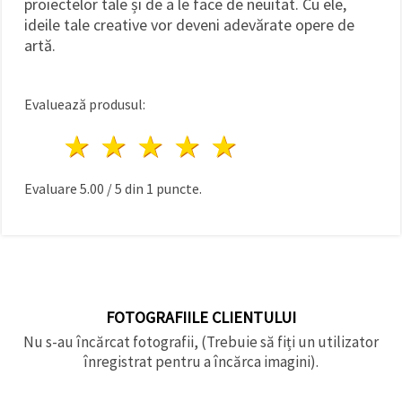
proiectelor tale și de a le face de neuitat. Cu ele,
ideile tale creative vor deveni adevărate opere de
artă.
Evaluează produsul:
1 stea
2 stele
3 stele
4 stele
5 stele
Evaluare
5.00
/
5
din
1
puncte.
FOTOGRAFIILE CLIENTULUI
Nu s-au încărcat fotografii, (Trebuie să fiți un utilizator
înregistrat pentru a încărca imagini).