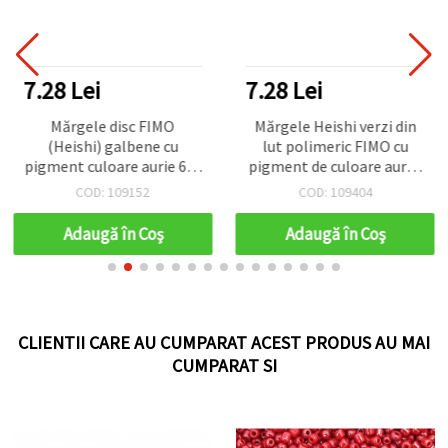
7.28 Lei
7.28 Lei
Mărgele disc FIMO
Mărgele Heishi verzi din
(Heishi) galbene cu
lut polimeric FIMO cu
pigment culoare aurie 6x1
pigment de culoare aurie,
mm, orificiu 2 mm –
6x1 mm, orificiu: 2 mm –
COD: 109152
COD: 109404
perfecte pentru bijuterii
perfecte pentru bijuterii,
handmade, accesorii și
accesorii și proiecte DIY,
Adaugă în Coş
Adaugă în Coş
proiecte DIY, aprox. 350
~350 buc.
buc.
CLIENTII CARE AU CUMPARAT ACEST PRODUS AU MAI
CUMPARAT SI