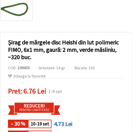
conținut și
reclame
mai
relevante,
inclusiv cu
ajutorul
partenerilor
noștri de
Șirag de mărgele disc Heishi din lut polimeric
analiză și
marketing.
FIMO, 6x1 mm, gaură: 2 mm, verde măsliniu,
Puteți fi de
~320 buc.
acord să
utilizați
COD:
109435
Greutate: 14 gr.
Bucata: 320
toate
cookie -
Adauga la favorite
urile făcând
clic pe
"acceptati
Pret:
6.76 Lei
1-9 set
toate!" Sau
să vă
indicați
REDUCERI
preferințele
PENTRU CANTITATE
în setări
selectând
un tip de
- 30
4.73 Lei
%
10-19 set
cookie -uri
dat și