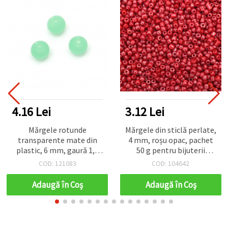
4.16 Lei
3.12 Lei
Mărgele rotunde
Mărgele din sticlă perlate,
transparente mate din
4 mm, roșu opac, pachet
plastic, 6 mm, gaură 1,5
50 g pentru bijuterii
mm, verde, 20 g (~200
handmade și decorațiuni
COD: 121083
COD: 104642
buc.), pentru
DIY
confecționare bijuterii și
Adaugă în Coş
Adaugă în Coş
decorațiuni hobby & craft