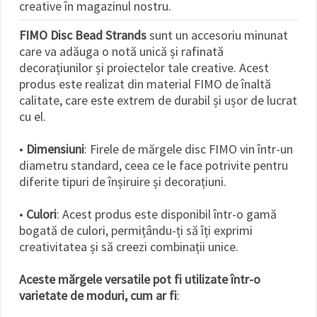
creative în magazinul nostru.
FIMO Disc Bead Strands
sunt un accesoriu minunat
care va adăuga o notă unică și rafinată
decorațiunilor și proiectelor tale creative. Acest
produs este realizat din material FIMO de înaltă
calitate, care este extrem de durabil și ușor de lucrat
cu el.
•
Dimensiuni
: Firele de mărgele disc FIMO vin într-un
diametru standard, ceea ce le face potrivite pentru
diferite tipuri de înșiruire și decorațiuni.
•
Culori
: Acest produs este disponibil într-o gamă
bogată de culori, permițându-ți să îți exprimi
creativitatea și să creezi combinații unice.
Aceste mărgele versatile pot fi utilizate într-o
varietate de moduri, cum ar fi
: