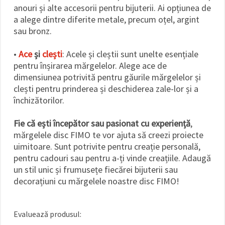
anouri și alte accesorii pentru bijuterii. Ai opțiunea de
a alege dintre diferite metale, precum oțel, argint
sau bronz.
•
Ace
și
clești
: Acele și cleștii sunt unelte esențiale
pentru înșirarea mărgelelor. Alege ace de
dimensiunea potrivită pentru găurile mărgelelor și
clești pentru prinderea și deschiderea zale-lor și a
închizătorilor.
Fie că ești începător sau pasionat cu experiență
,
mărgelele disc FIMO te vor ajuta să creezi proiecte
uimitoare. Sunt potrivite pentru creație personală,
pentru cadouri sau pentru a-ți vinde creațiile. Adaugă
un stil unic și frumusețe fiecărei bijuterii sau
decorațiuni cu mărgelele noastre disc FIMO!
Evaluează produsul: