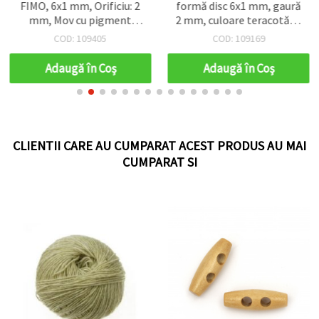
FIMO, 6x1 mm, Orificiu: 2
formă disc 6x1 mm, gaură
mm, Mov cu pigment
2 mm, culoare teracotă cu
auriu ~ 350 bucăți, pentru
pigment auriu, ~350 buc.
COD: 109405
COD: 109169
bijuterii handmade
Adaugă în Coş
Adaugă în Coş
CLIENTII CARE AU CUMPARAT ACEST PRODUS AU MAI
CUMPARAT SI