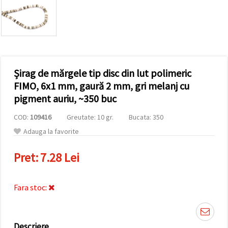
conținut și
reclame
mai
relevante,
inclusiv cu
ajutorul
partenerilor
noștri de
Șirag de mărgele tip disc din lut polimeric
analiză și
marketing.
FIMO, 6x1 mm, gaură 2 mm, gri melanj cu
Puteți fi de
pigment auriu, ~350 buc
acord să
utilizați
COD:
109416
Greutate: 10 gr.
Bucata: 350
toate
cookie -
Adauga la favorite
urile făcând
clic pe
"acceptati
Pret:
7.28 Lei
toate!" Sau
să vă
indicați
preferințele
Fara stoc:
în setări
selectând
un tip de
cookie -uri
dat și
Descriere