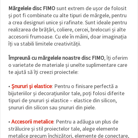
Mărgelele disc FIMO
sunt extrem de ușor de folosit
și pot fi combinate cu alte tipuri de mărgele, pentru
a crea designuri unice și rafinate. Sunt ideale pentru
realizarea de brățări, coliere, cercei, brelocuri și alte
accesorii frumoase. Cu ele în mâini, doar imaginația
îți va stabili limitele creativității.
Împreună cu mărgelele noastre disc FIMO
, îți oferim
o varietate de materiale și unelte suplimentare care
te ajută să îți creezi proiectele:
•
Șnururi și elastice
: Pentru o finisare perfectă a
bijuteriilor și decorațiunilor tale, poți folosi diferite
tipuri de șnururi și elastice – elastice din silicon,
șnururi din silicon sau șnururi din piele.
•
Accesorii metalice
: Pentru a adăuga un plus de
strălucire și stil proiectelor tale, alege elemente
metalice precum închizători, elemente de conectare,