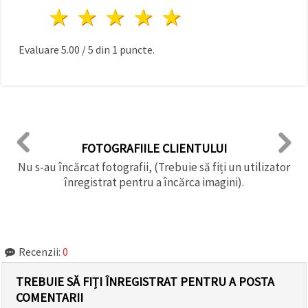
1 stea
2 stele
3 stele
4 stele
5 stele
Evaluare
5.00
/
5
din
1
puncte.
FOTOGRAFIILE CLIENTULUI
Nu s-au încărcat fotografii, (Trebuie să fiți un utilizator
înregistrat pentru a încărca imagini).
Recenzii:
0
TREBUIE SĂ FIȚI ÎNREGISTRAT PENTRU A POSTA
COMENTARII