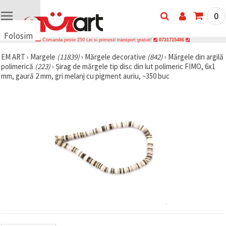
0
Folosim
Comanda peste 250 Lei si primesti transport gratuit!
0731715486
cookie-
EM ART
›
Margele
(11839)
›
Mărgele decorative
(842)
›
Mărgele din argilă
uri
polimerică
(223)
›
Șirag de mărgele tip disc din lut polimeric FIMO, 6x1
🍪 Folosim
mm, gaură 2 mm, gri melanj cu pigment auriu, ~350 buc
cookie-uri
și
tehnologii
similare
pentru a
asigura
funcționarea
corectă a
site-ului,
pentru a vă
îmbunătăți
experiența
și, cu
acordul
dumneavoastră,
pentru a
analiza
traficul și a
afișa