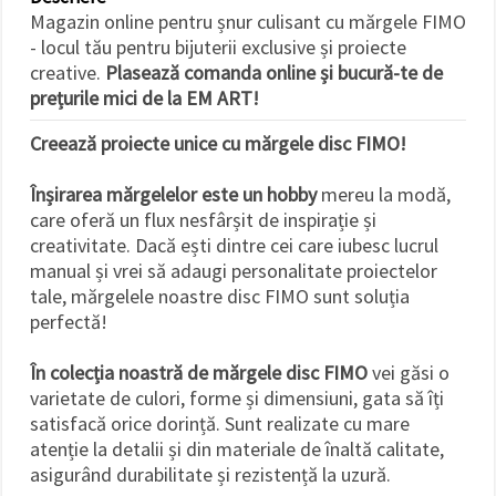
făcând clic
Magazin online pentru șnur culisant cu mărgele FIMO
pe butonul
"Salvați"
- locul tău pentru bijuterii exclusive și proiecte
creative.
Plasează comanda online și bucură-te de
prețurile mici de la EM ART!
Аcceptati
toate!
Creează proiecte unice cu mărgele disc FIMO!
Setări
Înșirarea mărgelelor este un hobby
mereu la modă,
care oferă un flux nesfârșit de inspirație și
creativitate. Dacă ești dintre cei care iubesc lucrul
manual și vrei să adaugi personalitate proiectelor
tale, mărgelele noastre disc FIMO sunt soluția
perfectă!
În colecția noastră de mărgele disc FIMO
vei găsi o
varietate de culori, forme și dimensiuni, gata să îți
satisfacă orice dorință. Sunt realizate cu mare
atenție la detalii și din materiale de înaltă calitate,
asigurând durabilitate și rezistență la uzură.