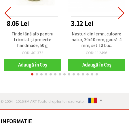
8.06 Lei
3.12 Lei
Fir de lână alb pentru
Nasturi din lemn, culoare
tricotat și proiecte
natur, 30x10 mm, gaură: 4
handmade, 50 g
mm, set 10 buc.
COD: 401372
COD: 112496
Adaugă în Coş
Adaugă în Coş
© 2004 - 2026 EM ART Toate drepturile rezervate..
INFORMATIE