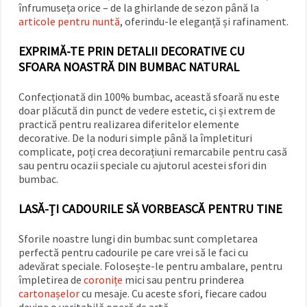
înfrumuseța orice – de la ghirlande de sezon până la
articole pentru nuntă
, oferindu-le eleganță și rafinament.
EXPRIMĂ-TE PRIN DETALII DECORATIVE CU
SFOARA NOASTRĂ DIN BUMBAC NATURAL
Confecționată din 100% bumbac, această sfoară nu este
doar plăcută din punct de vedere estetic, ci și extrem de
practică pentru realizarea diferitelor elemente
decorative. De la noduri simple până la împletituri
complicate, poți crea decorațiuni remarcabile pentru casă
sau pentru ocazii speciale cu ajutorul acestei sfori din
bumbac.
LASĂ-ȚI CADOURILE SĂ VORBEASCĂ PENTRU TINE
Sforile noastre lungi din bumbac sunt completarea
perfectă pentru cadourile pe care vrei să le faci cu
adevărat speciale. Folosește-le pentru ambalare, pentru
împletirea de
coronițe
mici sau pentru prinderea
cartonașelor
cu mesaje. Cu aceste sfori, fiecare cadou
devine o veritabilă operă de artă.