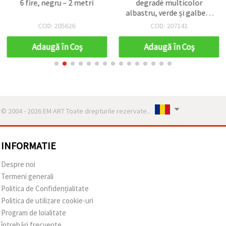
6 fire, negru – 2 metri
degradé multicolor
albastru, verde și galben,
3 mm, ~5 m – perfect
COD: 205626
COD: 207141
pentru macrame,
înnodare și proiecte DIY &
Adaugă în Coş
Adaugă în Coş
handmade
© 2004 - 2026 EM ART Toate drepturile rezervate..
INFORMATIE
Despre noi
Termeni generali
Politica de Confidențialitate
Politica de utilizare cookie-uri
Program de loialitate
întrebări frecvente