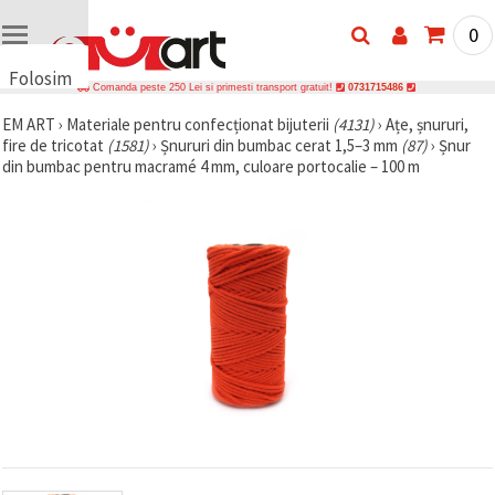
0
Folosim
Comanda peste 250 Lei si primesti transport gratuit!
0731715486
cookie-
EM ART
›
Materiale pentru confecționat bijuterii
(4131)
›
Ațe, șnururi,
uri
fire de tricotat
(1581)
›
Șnururi din bumbac cerat 1,5–3 mm
(87)
›
Șnur
🍪 Folosim
din bumbac pentru macramé 4 mm, culoare portocalie – 100 m
cookie-uri
și
tehnologii
similare
pentru a
asigura
funcționarea
corectă a
site-ului,
pentru a vă
îmbunătăți
experiența
și, cu
acordul
dumneavoastră,
pentru a
analiza
traficul și a
afișa