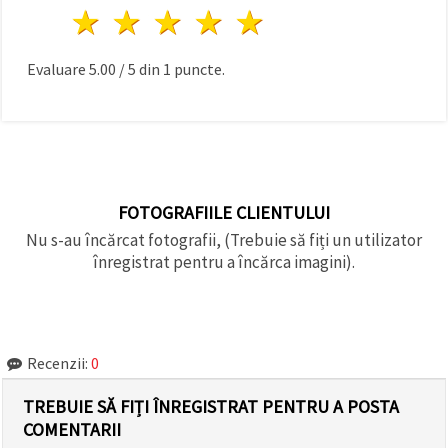
1 stea
2 stele
3 stele
4 stele
5 stele
Evaluare
5.00
/
5
din
1
puncte.
FOTOGRAFIILE CLIENTULUI
Nu s-au încărcat fotografii, (Trebuie să fiți un utilizator
înregistrat pentru a încărca imagini).
Recenzii:
0
TREBUIE SĂ FIȚI ÎNREGISTRAT PENTRU A POSTA
COMENTARII