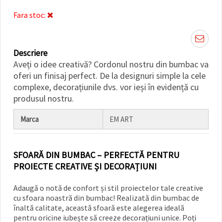
făcând clic
pe butonul
Fara stoc:
"Salvați"
Аcceptati
Descriere
toate!
Aveți o idee creativă? Cordonul nostru din bumbac va
oferi un finisaj perfect. De la designuri simple la cele
Setări
complexe, decorațiunile dvs. vor ieși în evidență cu
produsul nostru.
Marca
EM ART
SFOARĂ DIN BUMBAC – PERFECTĂ PENTRU
PROIECTE CREATIVE ȘI DECORAȚIUNI
Adaugă o notă de confort și stil proiectelor tale creative
cu sfoara noastră din bumbac! Realizată din bumbac de
înaltă calitate, această sfoară este alegerea ideală
pentru oricine iubește să creeze decorațiuni unice. Poți