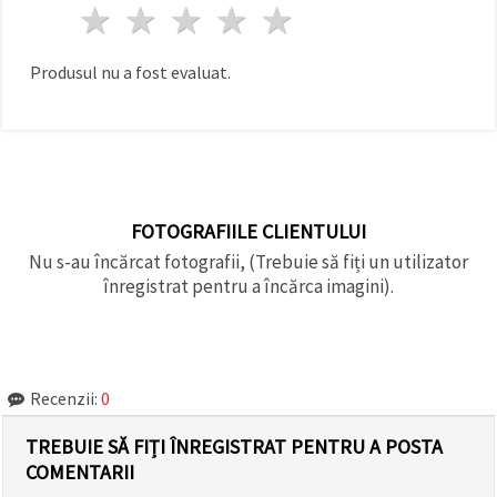
1 stea
2 stele
3 stele
4 stele
5 stele
făcând clic
pe butonul
"Salvați"
Produsul nu a fost evaluat.
Аcceptati
toate!
Setări
FOTOGRAFIILE CLIENTULUI
Nu s-au încărcat fotografii, (Trebuie să fiți un utilizator
înregistrat pentru a încărca imagini).
Recenzii:
0
TREBUIE SĂ FIȚI ÎNREGISTRAT PENTRU A POSTA
COMENTARII