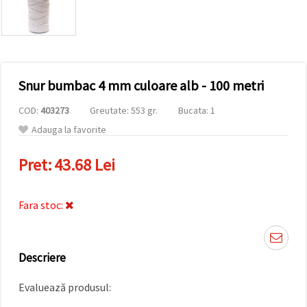
conținut și
reclame
mai
relevante,
inclusiv cu
ajutorul
partenerilor
Snur bumbac 4 mm culoare alb - 100 metri
noștri de
analiză și
marketing.
COD:
403273
Greutate: 553 gr.
Bucata: 1
Puteți fi de
Adauga la favorite
acord să
utilizați
toate
Pret:
43.68 Lei
cookie -
urile făcând
clic pe
"acceptati
Fara stoc:
toate!" Sau
să vă
indicați
preferințele
Descriere
în setări
selectând
un tip de
Evaluează produsul:
cookie -uri
dat și