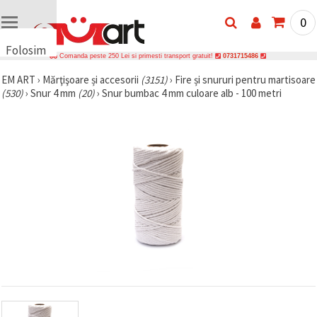
0
Folosim
Comanda peste 250 Lei si primesti transport gratuit!
0731715486
cookie-
EM ART
›
Mărţişoare și accesorii
(3151)
›
Fire și snururi pentru martisoare
uri
(530)
›
Snur 4 mm
(20)
›
Snur bumbac 4 mm culoare alb - 100 metri
🍪 Folosim
cookie-uri
și
tehnologii
similare
pentru a
asigura
funcționarea
corectă a
site-ului,
pentru a vă
îmbunătăți
experiența
și, cu
acordul
dumneavoastră,
pentru a
analiza
traficul și a
afișa