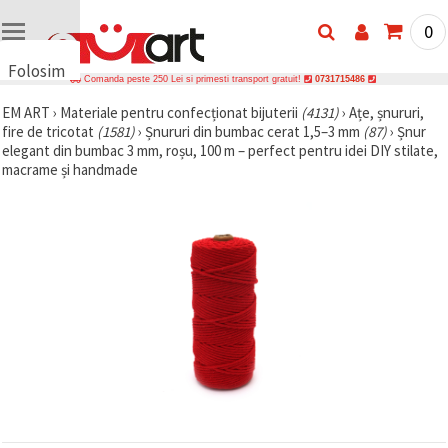
0
Folosim
Comanda peste 250 Lei si primesti transport gratuit!
0731715486
cookie-
EM ART
›
Materiale pentru confecționat bijuterii
(4131)
›
Ațe, șnururi,
uri
fire de tricotat
(1581)
›
Șnururi din bumbac cerat 1,5–3 mm
(87)
›
Șnur
🍪 Folosim
elegant din bumbac 3 mm, roșu, 100 m – perfect pentru idei DIY stilate,
cookie-uri
macrame și handmade
și
tehnologii
similare
pentru a
asigura
funcționarea
corectă a
site-ului,
pentru a vă
îmbunătăți
experiența
și, cu
acordul
dumneavoastră,
pentru a
analiza
traficul și a
afișa