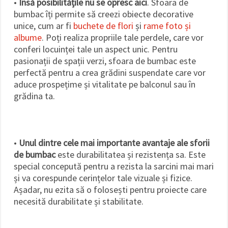
•
Însă posibilitățile nu se opresc aici
. Sfoara de
bumbac îți permite să creezi obiecte decorative
unice, cum ar fi
buchete de flori
și
rame foto și
albume
. Poți realiza propriile tale perdele, care vor
conferi locuinței tale un aspect unic. Pentru
pasionații de spații verzi, sfoara de bumbac este
perfectă pentru a crea grădini suspendate care vor
aduce prospețime și vitalitate pe balconul sau în
grădina ta.
•
Unul dintre cele mai importante avantaje ale sforii
de bumbac
este durabilitatea și rezistența sa. Este
special concepută pentru a rezista la sarcini mai mari
și va corespunde cerințelor tale vizuale și fizice.
Așadar, nu ezita să o folosești pentru proiecte care
necesită durabilitate și stabilitate.