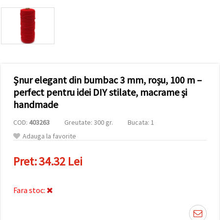
conținut și
reclame
mai
relevante,
inclusiv cu
ajutorul
partenerilor
noștri de
analiză și
Șnur elegant din bumbac 3 mm, roșu, 100 m –
marketing.
Puteți fi de
perfect pentru idei DIY stilate, macrame și
acord să
handmade
utilizați
toate
cookie -
COD:
403263
Greutate: 300 gr.
Bucata: 1
urile făcând
Adauga la favorite
clic pe
"acceptati
toate!" Sau
Pret:
34.32 Lei
să vă
indicați
preferințele
în setări
Fara stoc:
selectând
un tip de
cookie -uri
dat și