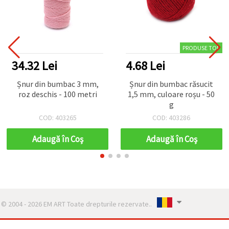
PRODUSE TOP
34.32 Lei
4.68 Lei
Șnur din bumbac 3 mm,
Șnur din bumbac răsucit
roz deschis - 100 metri
1,5 mm, culoare roșu - 50
g
COD: 403265
COD: 403286
Adaugă în Coş
Adaugă în Coş
© 2004 - 2026 EM ART Toate drepturile rezervate..