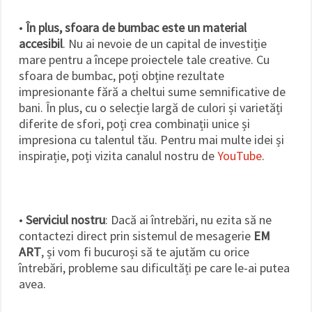
•
În plus, sfoara de bumbac este un material
accesibil
. Nu ai nevoie de un capital de investiție
mare pentru a începe proiectele tale creative. Cu
sfoara de bumbac, poți obține rezultate
impresionante fără a cheltui sume semnificative de
bani. În plus, cu o selecție largă de culori și varietăți
diferite de sfori, poți crea combinații unice și
impresiona cu talentul tău. Pentru mai multe idei și
inspirație, poți vizita canalul nostru de
YouTube
.
•
Serviciul nostru
: Dacă ai întrebări, nu ezita să ne
contactezi direct prin sistemul de mesagerie
EM
ART
, și vom fi bucuroși să te ajutăm cu orice
întrebări, probleme sau dificultăți pe care le-ai putea
avea.