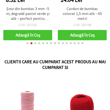
Șnur din bumbac 3 mm ~5
Cordon de bumbac
m, degradé pastel verde și
colorat 1,5 mm alb ~ 65
alb – perfect pentru
metri
macramé, noduri și
COD: 207143
COD: 205768
proiecte DIY creative
Adaugă în Coş
Adaugă în Coş
CLIENTII CARE AU CUMPARAT ACEST PRODUS AU MAI
CUMPARAT SI