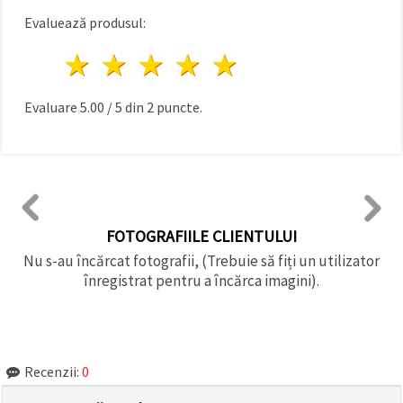
Evaluează produsul:
1 stea
2 stele
3 stele
4 stele
5 stele
Evaluare
5.00
/
5
din
2
puncte.
FOTOGRAFIILE CLIENTULUI
Nu s-au încărcat fotografii, (Trebuie să fiți un utilizator
înregistrat pentru a încărca imagini).
Recenzii:
0