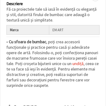
făcând clic
Descriere
pe butonul
Fă ca proiectele tale să iasă în evidență cu eleganță
"Salvați"
și stil, datorită firului de bumbac care adaugă o
textură unică și simplitate.
Аcceptati
toate!
Marca
EM ART
Setări
•
Cu sfoara de bumbac
, poți crea accesorii
funcționale și practice pentru casă și adevărate
opere de artă. Folosindu-o, poți confecționa panouri
de macrame frumoase care vor înviora pereții casei
tale. Poți croșeta bijuterii unice cu un
undiță
, ceea ce
te va face să ieși în evidență. Pentru elemente mai
distractive și creative, poți realiza suporturi de
farfurii sau decorațiuni pentru ferestre care vor
surprinde orice oaspete.