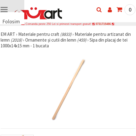
0
Folosim
Comanda peste 250 Lei si primesti transport gratuit!
0731715486
cookie-
EM ART
›
Materiale pentru craft
(8833)
›
Materiale pentru artizanat din
uri
lemn
(2018)
›
Ornamente și cutii din lemn
(459)
›
Sipa din placaj de tei
🍪 Folosim
1000x14x15 mm - 1 bucata
cookie-uri
și
tehnologii
similare
pentru a
asigura
funcționarea
corectă a
site-ului,
pentru a vă
îmbunătăți
experiența
și, cu
acordul
dumneavoastră,
pentru a
analiza
traficul și a
afișa