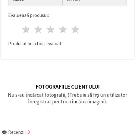
făcând clic
pe butonul
"Salvați"
Evaluează produsul:
1 stea
2 stele
3 stele
4 stele
5 stele
Аcceptati
toate!
Produsul nu a fost evaluat.
Setări
FOTOGRAFIILE CLIENTULUI
Nu s-au încărcat fotografii, (Trebuie să fiți un utilizator
înregistrat pentru a încărca imagini).
Recenzii:
0