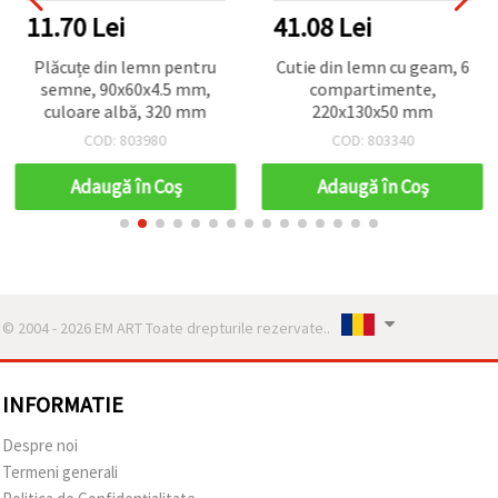
11.70 Lei
41.08 Lei
Plăcuțe din lemn pentru
Cutie din lemn cu geam, 6
semne, 90x60x4.5 mm,
compartimente,
culoare albă, 320 mm
220x130x50 mm
COD: 803980
COD: 803340
Adaugă în Coş
Adaugă în Coş
© 2004 - 2026 EM ART Toate drepturile rezervate..
INFORMATIE
Despre noi
Termeni generali