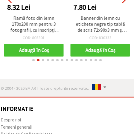
8.32 Lei
7.80 Lei
Ramă foto din lemn
Banner din lemn cu
170x200 mm pentru 3
etichete negre tip tablă
fotografii, cu inscripția
de scris 72x90x3 mm și
„Love”, albă
sfoară - 3 buc.
COD: 803301
COD: 830333
Adaugă în Coş
Adaugă în Coş
© 2004 - 2026 EM ART Toate drepturile rezervate..
INFORMATIE
Despre noi
Termeni generali