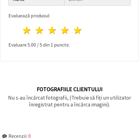
făcând clic
pe butonul
"Salvați"
Evaluează produsul:
1 stea
2 stele
3 stele
4 stele
5 stele
Аcceptati
toate!
Evaluare
5.00
/
5
din
1
puncte.
Setări
FOTOGRAFIILE CLIENTULUI
Nu s-au încărcat fotografii, (Trebuie să fiți un utilizator
înregistrat pentru a încărca imagini).
Recenzii:
0