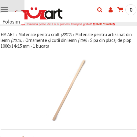
0
Folosim
Comanda peste 250 Lei si primesti transport gratuit!
0731715486
cookie-
EM ART
›
Materiale pentru craft
(8817)
›
Materiale pentru artizanat din
uri
lemn
(2015)
›
Ornamente și cutii din lemn
(459)
›
Sipa din placaj de plop
🍪 Folosim
1000x14x15 mm - 1 bucata
cookie-uri
și
tehnologii
similare
pentru a
asigura
funcționarea
corectă a
site-ului,
pentru a vă
îmbunătăți
experiența
și, cu
acordul
dumneavoastră,
pentru a
analiza
traficul și a
afișa