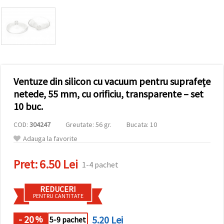
conținut și
reclame
mai
relevante,
inclusiv cu
ajutorul
partenerilor
noștri de
analiză și
Ventuze din silicon cu vacuum pentru suprafețe
marketing.
Puteți fi de
netede, 55 mm, cu orificiu, transparente – set
acord să
10 buc.
utilizați
toate
cookie -
COD:
304247
Greutate: 56 gr.
Bucata: 10
urile făcând
Adauga la favorite
clic pe
"acceptati
toate!" Sau
Pret:
6.50 Lei
să vă
1-4 pachet
indicați
preferințele
în setări
REDUCERI
selectând
PENTRU CANTITATE
un tip de
cookie -uri
- 20
5.20 Lei
%
5-9 pachet
dat și