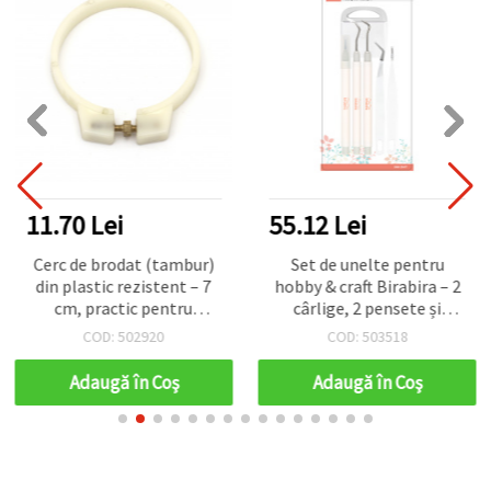
11.70 Lei
55.12 Lei
Cerc de brodat (tambur)
Set de unelte pentru
din plastic rezistent – 7
hobby & craft Birabira – 2
cm, practic pentru
cârlige, 2 pensete și
proiecte de broderie DIY
instrument de perforare –
COD: 502920
COD: 503518
5 piese
Adaugă în Coş
Adaugă în Coş