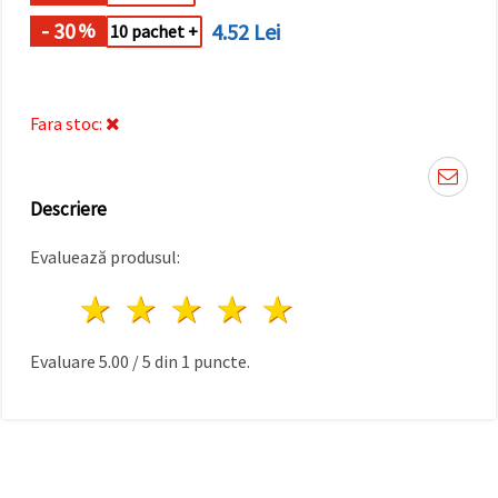
făcând clic
pe butonul
- 30
4.52 Lei
%
10 pachet +
"Salvați"
Аcceptati
Fara stoc:
toate!
Setări
Descriere
Evaluează produsul:
1 stea
2 stele
3 stele
4 stele
5 stele
Evaluare
5.00
/
5
din
1
puncte.