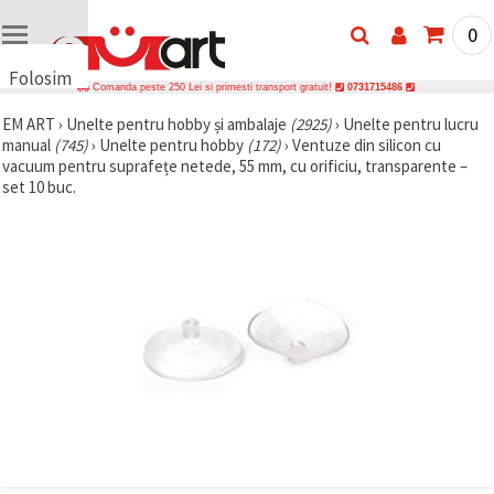
0
Folosim
Comanda peste 250 Lei si primesti transport gratuit!
0731715486
cookie-
EM ART
›
Unelte pentru hobby și ambalaje
(2925)
›
Unelte pentru lucru
uri
manual
(745)
›
Unelte pentru hobby
(172)
›
Ventuze din silicon cu
🍪 Folosim
vacuum pentru suprafețe netede, 55 mm, cu orificiu, transparente –
cookie-uri
set 10 buc.
și
tehnologii
similare
pentru a
asigura
funcționarea
corectă a
site-ului,
pentru a vă
îmbunătăți
experiența
și, cu
acordul
dumneavoastră,
pentru a
analiza
traficul și a
afișa