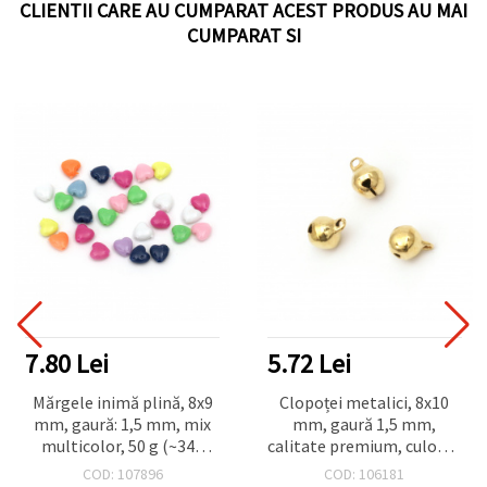
CLIENTII CARE AU CUMPARAT ACEST PRODUS AU MAI
CUMPARAT SI
7.80 Lei
5.72 Lei
Mărgele inimă plină, 8x9
Clopoței metalici, 8x10
mm, gaură: 1,5 mm, mix
mm, gaură 1,5 mm,
multicolor, 50 g (~340
calitate premium, culoare
buc)
aurie - 20 buc.
COD: 107896
COD: 106181