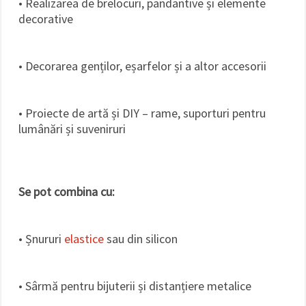
• Realizarea de brelocuri, pandantive și elemente
decorative
• Decorarea genților, eșarfelor și a altor accesorii
• Proiecte de artă și DIY – rame, suporturi pentru
lumânări și suveniruri
Se pot combina cu:
• Șnururi
elastice
sau din silicon
• Sârmă pentru bijuterii și distanțiere metalice