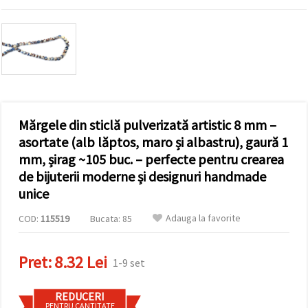
conținut și
reclame
mai
relevante,
inclusiv cu
ajutorul
partenerilor
noștri de
analiză și
marketing.
Mărgele din sticlă pulverizată artistic 8 mm –
Puteți fi de
acord să
asortate (alb lăptos, maro și albastru), gaură 1
utilizați
mm, șirag ~105 buc. – perfecte pentru crearea
toate
cookie -
de bijuterii moderne și designuri handmade
urile făcând
unice
clic pe
"acceptati
toate!" Sau
Adauga la favorite
COD:
115519
Bucata: 85
să vă
indicați
preferințele
Pret:
8.32 Lei
în setări
1-9 set
selectând
un tip de
cookie -uri
REDUCERI
dat și
PENTRU CANTITATE