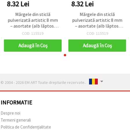
8.32 Lei
8.32 Lei
Mărgele din sticlă
Mărgele din sticlă
pulverizată artistic 8 mm
pulverizată artistic 8 mm
– asortate (alb lăptos,
– asortate (alb lăptos,
maro și albastru), gaură 1
maro și albastru), gaură 1
COD: 115519
COD: 115519
mm, șirag ~105 buc. –
mm, șirag ~105 buc. –
perfecte pentru crearea
perfecte pentru crearea
Adaugă în Coş
Adaugă în Coş
de bijuterii moderne și
de bijuterii moderne și
designuri handmade unice
designuri handmade unice
© 2004 - 2026 EM ART Toate drepturile rezervate..
INFORMATIE
Despre noi
Termeni generali
Politica de Confidențialitate