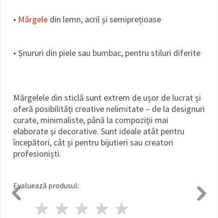
•
Mărgele
din lemn, acril și semiprețioase
• Șnururi din piele sau bumbac, pentru stiluri diferite
Mărgelele din sticlă sunt extrem de ușor de lucrat și
oferă posibilități creative nelimitate – de la designuri
curate, minimaliste, până la compoziții mai
elaborate și decorative. Sunt ideale atât pentru
începători, cât și pentru bijutieri sau creatori
profesioniști.
Evaluează produsul:
1 stea
2 stele
3 stele
4 stele
5 stele