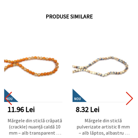
PRODUSE SIMILARE
NOU
NOU
11.96 Lei
8.32 Lei
Mărgele din sticlă crăpată
Mărgele din sticlă
(crackle) nuanță caldă 10
pulverizate artistic 8 mm
mm – alb transparent cu
– alb lăptos, albastru și