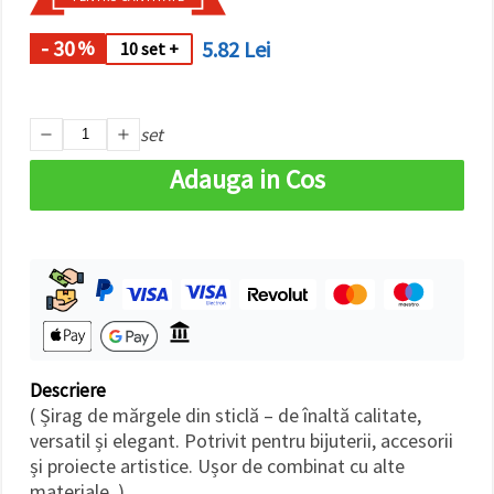
făcând clic
pe butonul
"Salvați"
- 30
5.82 Lei
%
10 set +
Аcceptati
toate!
set
Setări
Adauga in Cos
Descriere
( Șirag de mărgele din sticlă – de înaltă calitate,
versatil și elegant. Potrivit pentru bijuterii, accesorii
și proiecte artistice. Ușor de combinat cu alte
materiale. )