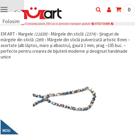
0
Folosim
Comanda peste 250 Lei si primesti transport gratuit!
0731715486
cookie-
EM ART
›
Margele
(11839)
›
Mărgele din sticlă
(2374)
›
Șiraguri de
uri
mărgele din sticlă
(289)
›
Mărgele din sticlă pulverizată artistic 8 mm –
🍪 Folosim
asortate (alb lăptos, maro și albastru), gaură 1 mm, șirag ~105 buc. –
cookie-uri
perfecte pentru crearea de bijuterii moderne și designuri handmade
și
unice
tehnologii
similare
pentru a
asigura
funcționarea
corectă a
site-ului,
pentru a vă
îmbunătăți
experiența
și, cu
acordul
dumneavoastră,
pentru a
analiza
traficul și a
NOU
afișa