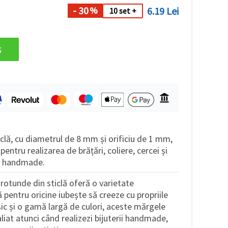
- 30
6.19 Lei
%
10 set +
s
clă, cu diametrul de 8 mm și orificiu de 1 mm,
 pentru realizarea de brățări, coliere, cercei și
rii handmade.
rotunde din sticlă oferă o varietate
 pentru oricine iubește să creeze cu propriile
sic și o gamă largă de culori, aceste mărgele
liat atunci când realizezi bijuterii handmade,