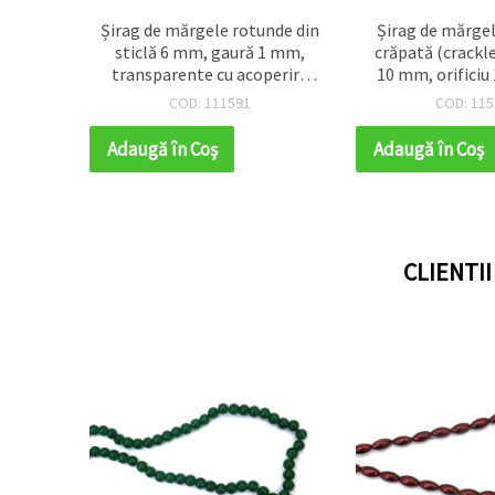
ackle –
Șirag de mărgele rotunde din
Șirag de mărgele
mm,
sticlă 6 mm, gaură 1 mm,
crăpată (crackl
 roz și
transparente cu acoperire
10 mm, orificiu
urii,
AB electroplacată, curcubeu
transparent cu n
COD: 111591
COD: 115
e pentru
fumuriu strălucitor – ideal
pal și verde ~ 
erii,
pentru bijuterii handmade,
Adaugă în Coş
Adaugă în Coş
Y/craft
accesorii și proiecte DIY, ~67
buc.
CLIENTI