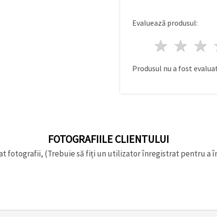
Evaluează produsul:
1 stea
2 st
Produsul nu a fost evaluat
FOTOGRAFIILE CLIENTULUI
t fotografii, (Trebuie să fiți un utilizator înregistrat pentru a î