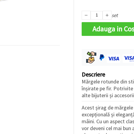
set
Adauga in Co
Descriere
Mărgele rotunde din sti
înșirate pe fir. Potrivite
alte bijuterii și acceso
Acest șirag de mărgele 
excepțională și eleganță
mâini. Cu un aspect cla
vor deveni cel mai bun a