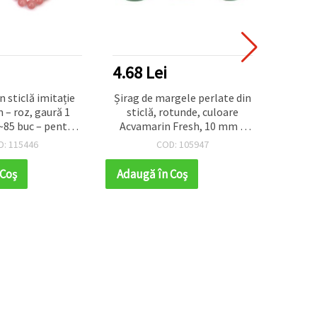
4.68 Lei
7.28
n sticlă imitație
Șirag de margele perlate din
Șirag
 – roz, gaură 1
sticlă, rotunde, culoare
stic
~85 buc – pentru
Acvamarin Fresh, 10 mm –
coral 
i romantice și
pentru bijuterii handmade,
7.5~8
D: 115446
COD: 105947
andmade elegante
accesorii și proiecte DIY, 80
perf
cm (~85 buc.)
han
 Coş
Adaugă în Coş
Adaug
pro