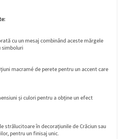
te:
lorată cu un mesaj combinând aceste mărgele
 simboluri
ațiuni macramé de perete pentru un accent care
ensiuni și culori pentru a obține un efect
 strălucitoare în decorațiunile de Crăciun sau
or, pentru un finisaj unic.