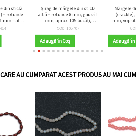
 din sticlă
Șirag de mărgele din sticlă
Mărgele di
e) – rotunde
albă – rotunde 8 mm, gaură 1
(crackle),
 1 mm – alb
mm, aprox. 105 bucăți,
mm, vopsite
uanțe de roz
pentru bijuterii handmade și
accente cul
414
COD: 105707
CO
80 mărgele
proiecte DIY creative
~85 buc 
bijuterii h
Adaugă în Coş
Adaugă în
și pr
I CARE AU CUMPARAT ACEST PRODUS AU MAI CUM