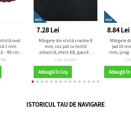
NOU
NOU
7.28 Lei
8.84 Lei
clă oval
Mărgele din sticlă crackle 8
Mărgele di
ră 1 mm
mm, roz pal cu tentă
jad 10 mm
ă ~ 80 cm ~
albastră, efect AB, gaură 1
mm, șirag 
ți
mm, aprox. 110 buc – pentru
bijuteri
796
COD: 115487
CO
bijuterii & craft
proiecte h
Adaugă în Coş
Adaugă în
ISTORICUL TAU DE NAVIGARE