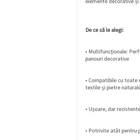
elemente decorative și a
De ce să le alegi:
• Multifuncționale: Perfe
panouri decorative
• Compatibile cu toate
textile și pietre natural
• Ușoare, dar rezistente
• Potrivite atât pentru 