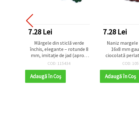
7.28 Lei
7.28 Lei
rackle
Mărgele din sticlă verde
Naniz margele sti
 –
închis, elegante – rotunde 8
16x8 mm gau
oare
mm, imitație de jad (aprox.
ciocolată perlat
aură 1
110 buc) – perfecte pentru
52 bucă
COD: 115434
COD: 105
. –
bijuterii handmade și
u
proiecte creative
Adaugă în Coş
Adaugă în Coş
riilor
urilor