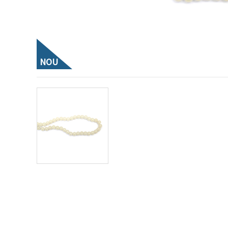
conținut și
reclame
mai
relevante,
inclusiv cu
ajutorul
partenerilor
NOU
noștri de
analiză și
marketing.
Puteți fi de
acord să
utilizați
toate
cookie -
urile făcând
clic pe
"acceptati
toate!" Sau
să vă
indicați
preferințele
în setări
selectând
un tip de
cookie -uri
dat și