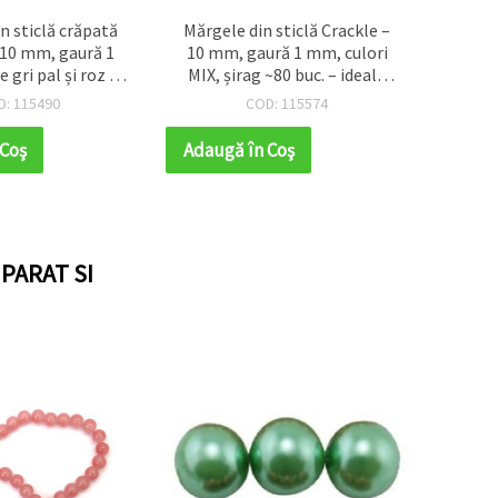
n sticlă crăpată
Mărgele din sticlă Crackle –
Mărgel
 10 mm, gaură 1
10 mm, gaură 1 mm, culori
mm
 gri pal și roz cu
MIX, șirag ~80 buc. – ideale
transp
oare aurie, șirag
pentru bijuterii handmade,
cu vop
D: 115490
COD: 115574
– ideale pentru
mărgelit și proiecte craft
șira
andmade, beading
pentru
 Coş
Adaugă în Coş
Adaug
oiecte craft
creaț
PARAT SI