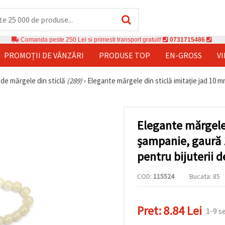
Comanda peste 250 Lei si primesti transport gratuit!
0731715486
PROMOȚII DE VÂNZĂRI
PRODUSE TOP
EN-GROSS
V
 de mărgele din sticlă
(289)
›
Elegante mărgele din sticlă imitație jad 10 
Elegante mărgele 
șampanie, gaură 1
pentru bijuterii 
COD:
115524
Bucata: 85
Pret:
8.84 Lei
1-9 s