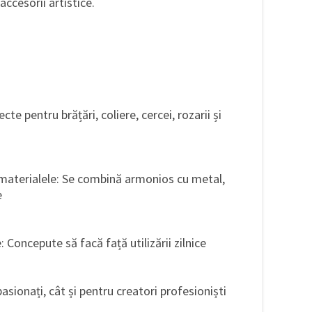
ccesorii artistice.
cte pentru brățări, coliere, cercei, rozarii și
 materialele: Se combină armonios cu metal,
e
: Concepute să facă față utilizării zilnice
pasionați, cât și pentru creatori profesioniști