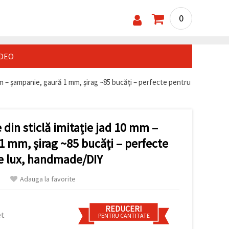
0
IDEO
mm – șampanie, gaură 1 mm, șirag ~85 bucăți – perfecte pentru
din sticlă imitație jad 10 mm –
 mm, șirag ~85 bucăți – perfecte
de lux, handmade/DIY
Adauga la favorite
REDUCERI
et
PENTRU CANTITATE