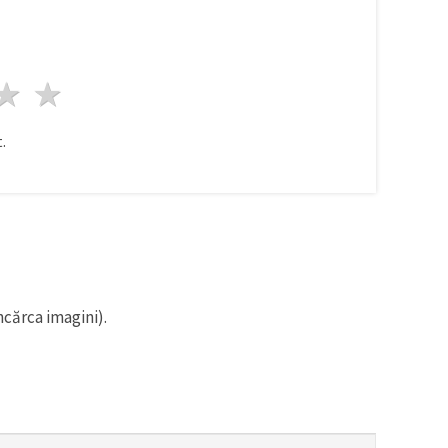
ele
3 stele
4 stele
5 stele
.
ncărca imagini).