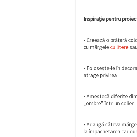
Inspirație pentru proiec
• Creează o brățară co
cu mărgele
cu litere
sau
• Folosește-le în decor
atrage privirea
• Amestecă diferite dim
„ombre” într-un colier
• Adaugă câteva mărgele
la împachetarea cadouril