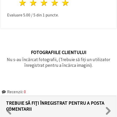
1 stea
2 stele
3 stele
4 stele
5 stele
Evaluare
5.00
/
5
din
1
puncte.
FOTOGRAFIILE CLIENTULUI
Nu s-au încărcat fotografii, (Trebuie să fiți un utilizator
înregistrat pentru a încărca imagini).
Recenzii:
0
TREBUIE SĂ FIȚI ÎNREGISTRAT PENTRU A POSTA
COMENTARII