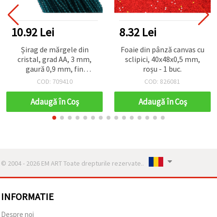
10.92 Lei
8.32 Lei
Șirag de mărgele din
Foaie din pânză canvas cu
cristal, grad AA, 3 mm,
sclipici, 40x48x0,5 mm,
gaură 0,9 mm, fin
roșu - 1 buc.
fațetate, turcoaz închis,
COD: 709410
COD: 826081
aprox. 129 bucăți, pentru
bijuterii handmade
Adaugă în Coş
Adaugă în Coş
© 2004 - 2026 EM ART Toate drepturile rezervate..
INFORMATIE
Despre noi