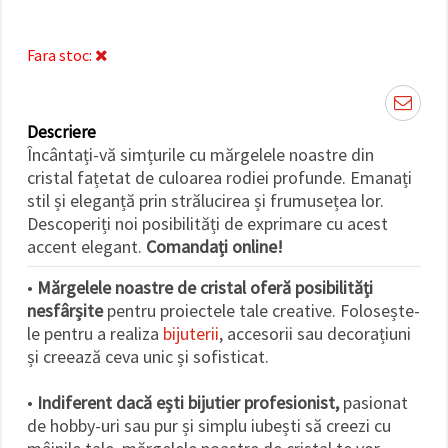
făcând clic
pe butonul
"Salvați"
Fara stoc:
Аcceptati
toate!
Descriere
Setări
Încântați-vă simțurile cu mărgelele noastre din
cristal fațetat de culoarea rodiei profunde. Emanați
stil și eleganță prin strălucirea și frumusețea lor.
Descoperiți noi posibilități de exprimare cu acest
accent elegant.
Comandați online!
•
Mărgelele noastre de cristal oferă posibilități
nesfârșite
pentru proiectele tale creative. Folosește-
le pentru a realiza
bijuterii
, accesorii sau decorațiuni
și creează ceva unic și sofisticat.
•
Indiferent dacă ești bijutier profesionist,
pasionat
de hobby-uri sau pur și simplu iubești să creezi cu