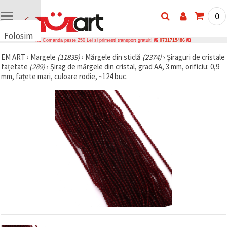
0
Folosim
Comanda peste 250 Lei si primesti transport gratuit!
0731715486
cookie-
EM ART
›
Margele
(11839)
›
Mărgele din sticlă
(2374)
›
Șiraguri de cristale
uri
fațetate
(289)
›
Șirag de mărgele din cristal, grad AA, 3 mm, orificiu: 0,9
🍪 Folosim
mm, fațete mari, culoare rodie, ~124 buc.
cookie-uri
și
tehnologii
similare
pentru a
asigura
funcționarea
corectă a
site-ului,
pentru a vă
îmbunătăți
experiența
și, cu
acordul
dumneavoastră,
pentru a
analiza
traficul și a
afișa