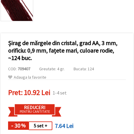
conținut și
reclame
mai
relevante,
inclusiv cu
ajutorul
partenerilor
noștri de
Șirag de mărgele din cristal, grad AA, 3 mm,
analiză și
marketing.
orificiu: 0,9 mm, fațete mari, culoare rodie,
Puteți fi de
~124 buc.
acord să
utilizați
COD:
709407
Greutate: 4 gr.
Bucata: 124
toate
cookie -
Adauga la favorite
urile făcând
clic pe
"acceptati
Pret:
10.92 Lei
1-4 set
toate!" Sau
să vă
indicați
REDUCERI
preferințele
PENTRU CANTITATE
în setări
selectând
un tip de
- 30
7.64 Lei
%
5 set +
cookie -uri
dat și