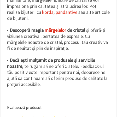
mâinile tale, mărgelele noastre de cristal te vor
impresiona prin calitatea și strălucirea lor. Poți
realiza bijuterii cu
korda
,
pandantive
sau alte articole
de bijuterii.
•
Descoperă magia
mărgelelor
de cristal
și oferă-ți
viziunea creativă libertatea de expresie. Cu
mărgelele noastre de cristal, procesul tău creativ va
fi de neuitat și plin de inspirație.
•
Dacă ești mulțumit de produsele și serviciile
noastre
, te rugăm să ne oferi 5 stele. Feedback-ul
tău pozitiv este important pentru noi, deoarece ne
ajută să continuăm să oferim produse de calitate la
prețuri accesibile.
Evaluează produsul: