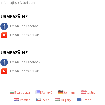
Informații și sfaturi utile
URMEAZĂ-NE
EM ART pe Facebook
EM ART pe YOUTUBE
URMEAZĂ-NE
EM ART pe Facebook
EM ART pe YOUTUBE
Български
Ελληνικά
Germany
Austria
Croatian
Czech
Hungary
Europe