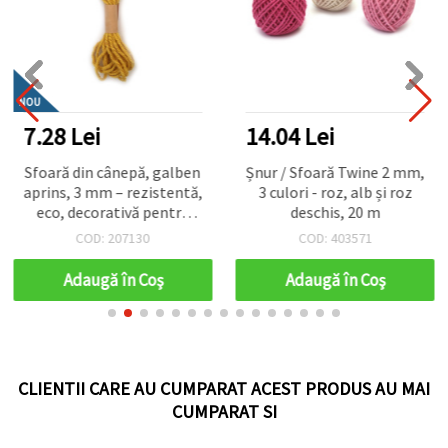
NOU
7.28 Lei
14.04 Lei
Sfoară din cânepă, galben
Șnur / Sfoară Twine 2 mm,
aprins, 3 mm – rezistentă,
3 culori - roz, alb și roz
eco, decorativă pentru
deschis, 20 m
hobby, DIY & handmade,
COD: 207130
COD: 403571
rolă ~5 m
Adaugă în Coş
Adaugă în Coş
CLIENTII CARE AU CUMPARAT ACEST PRODUS AU MAI
CUMPARAT SI