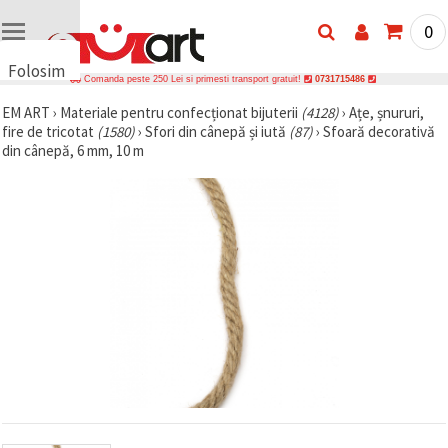
0
Folosim
Comanda peste 250 Lei si primesti transport gratuit!
0731715486
cookie-
EM ART
›
Materiale pentru confecționat bijuterii
(4128)
›
Ațe, șnururi,
uri
fire de tricotat
(1580)
›
Sfori din cânepă și iută
(87)
›
Sfoară decorativă
🍪 Folosim
din cânepă, 6 mm, 10 m
cookie-uri
și
tehnologii
similare
pentru a
asigura
funcționarea
corectă a
site-ului,
pentru a vă
îmbunătăți
experiența
și, cu
acordul
dumneavoastră,
pentru a
analiza
traficul și a
afișa