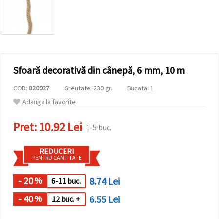
conținut și
reclame
mai
relevante,
inclusiv cu
ajutorul
partenerilor
noștri de
Sfoară decorativă din cânepă, 6 mm, 10 m
analiză și
marketing.
COD:
820927
Greutate: 230 gr.
Bucata: 1
Puteți fi de
acord să
Adauga la favorite
utilizați
toate
cookie -
Pret:
10.92 Lei
1-5 buc.
urile făcând
clic pe
"acceptati
REDUCERI
toate!" Sau
PENTRU CANTITATE
să vă
indicați
preferințele
- 20
8.74 Lei
%
6-11 buc.
în setări
selectând
- 40
6.55 Lei
%
12 buc. +
un tip de
cookie -uri
dat și