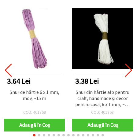
3.64 Lei
3.38 Lei
Șnur de hârtie 6 x 1 mm,
Șnur din hârtie alb pentru
mov, ~15 m
craft, handmade și decor
pentru casă, 6 x 1 mm, ~15
m
COD: 401869
COD: 401863
Adaugă în Coş
Adaugă în Coş