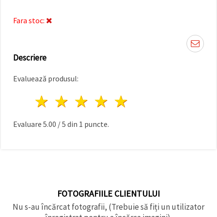
făcând clic
pe butonul
"Salvați"
Fara stoc:
Аcceptati
toate!
Descriere
Setări
Evaluează produsul:
1 stea
2 stele
3 stele
4 stele
5 stele
Evaluare
5.00
/
5
din
1
puncte.
FOTOGRAFIILE CLIENTULUI
Nu s-au încărcat fotografii, (Trebuie să fiți un utilizator