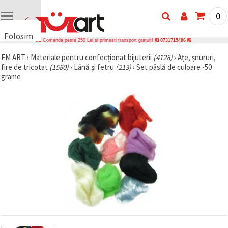
0
Folosim
Comanda peste 250 Lei si primesti transport gratuit!
0731715486
cookie-
EM ART
›
Materiale pentru confecționat bijuterii
(4128)
›
Ațe, șnururi,
uri
fire de tricotat
(1580)
›
Lână și fetru
(213)
›
Set pâslă de culoare -50
🍪 Folosim
grame
cookie-uri
și
tehnologii
similare
pentru a
asigura
funcționarea
corectă a
site-ului,
pentru a vă
îmbunătăți
experiența
și, cu
acordul
dumneavoastră,
pentru a
analiza
traficul și a
afișa