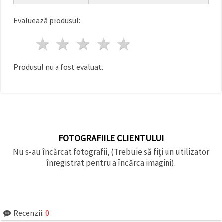
făcând clic
pe butonul
"Salvați"
Evaluează produsul:
1 stea
2 stele
3 stele
4 stele
5 stele
Аcceptati
toate!
Produsul nu a fost evaluat.
Setări
FOTOGRAFIILE CLIENTULUI
Nu s-au încărcat fotografii, (Trebuie să fiți un utilizator
înregistrat pentru a încărca imagini).
Recenzii:
0