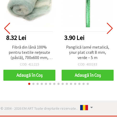
8.32 Lei
3.90 Lei
Fibră din lână 100%
Panglică lamé metalică,
pentru textile nețesute
șnur plat craft 8 mm,
(pâslă), 700x600 mm,
verde – 5 m
melanj de calitate
COD: 411215
COD: 403183
superioară, alb și turcoaz
- 50 g
Adaugă în Coş
Adaugă în Coş
© 2004 - 2026 EM ART Toate drepturile rezervate..