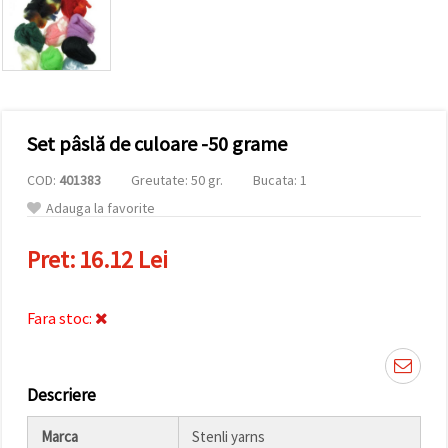
conținut și
reclame
mai
relevante,
inclusiv cu
ajutorul
partenerilor
noștri de
Set pâslă de culoare -50 grame
analiză și
marketing.
COD:
401383
Greutate: 50 gr.
Bucata: 1
Puteți fi de
acord să
Adauga la favorite
utilizați
toate
cookie -
Pret:
16.12 Lei
urile făcând
clic pe
"acceptati
toate!" Sau
Fara stoc:
să vă
indicați
preferințele
în setări
selectând
Descriere
un tip de
cookie -uri
Marca
Stenli yarns
dat și