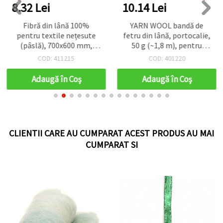
8.32 Lei
10.14 Lei
Fibră din lână 100%
YARN WOOL bandă de
pentru textile nețesute
fetru din lână, portocalie,
(pâslă), 700x600 mm,
50 g (~1,8 m), pentru
melanj de calitate
haine și accesorii
COD: 411215
COD: 401220
superioară, alb și turcoaz
handmade/DIY
- 50 g
Adaugă în Coş
Adaugă în Coş
CLIENTII CARE AU CUMPARAT ACEST PRODUS AU MAI
CUMPARAT SI