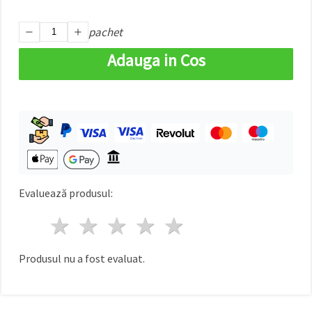
făcând clic
pe butonul
"Salvați"
pachet
Adauga in Cos
Аcceptati
toate!
Setări
Evaluează produsul:
1 stea
2 stele
3 stele
4 stele
5 stele
Produsul nu a fost evaluat.