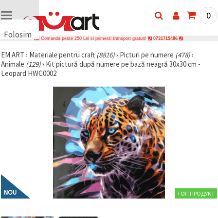
0
Folosim
Comanda peste 250 Lei si primesti transport gratuit!
0731715486
cookie-
EM ART
›
Materiale pentru craft
(8816)
›
Picturi pe numere
(478)
›
uri
Animale
(129)
›
Kit pictură după numere pe bază neagră 30x30 cm -
🍪 Folosim
Leopard HWC0002
cookie-uri
și
tehnologii
similare
pentru a
asigura
funcționarea
corectă a
site-ului,
pentru a vă
îmbunătăți
experiența
și, cu
acordul
dumneavoastră,
NOU
ТОП ПРОДУКТ
pentru a
analiza
traficul și a
afișa