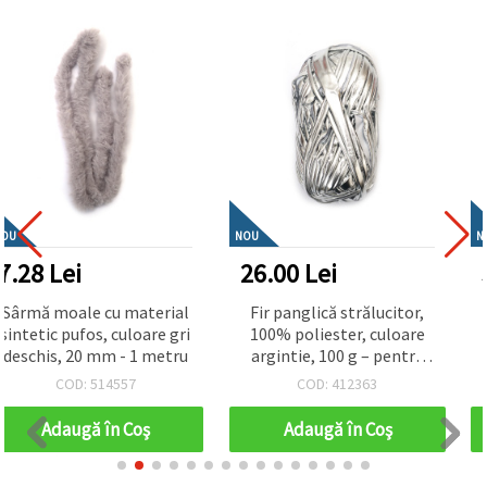
NOU
NOU
26.00 Lei
5.20 Lei
Fir panglică strălucitor,
Țiglă pătrată din lemn
100% poliester, culoare
100x100x7 mm pentru
argintie, 100 g – pentru
decor
tricotat și diverse
COD: 412363
COD: 831961
proiecte
handmade/croșetat
Adaugă în Coş
Adaugă în Coş