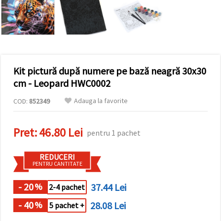
conținut și
reclame
mai
relevante,
inclusiv cu
ajutorul
partenerilor
noștri de
Kit pictură după numere pe bază neagră 30x30
analiză și
marketing.
cm - Leopard HWC0002
Puteți fi de
acord să
Adauga la favorite
COD:
852349
utilizați
toate
cookie -
Pret:
46.80 Lei
urile făcând
pentru 1 pachet
clic pe
"acceptati
toate!" Sau
REDUCERI
să vă
PENTRU CANTITATE
indicați
preferințele
în setări
- 20
37.44 Lei
%
2-4 pachet
selectând
un tip de
- 40
28.08 Lei
%
5 pachet +
cookie -uri
dat și