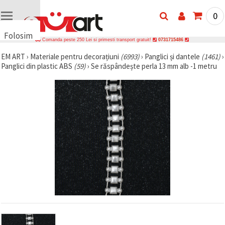
0
Folosim
Comanda peste 250 Lei si primesti transport gratuit!
0731715486
cookie-
EM ART
›
Materiale pentru decorațiuni
(6993)
›
Panglici și dantele
(1461)
›
uri
Panglici din plastic ABS
(59)
›
Se răspândește perla 13 mm alb -1 metru
🍪 Folosim
cookie-uri
și
tehnologii
similare
pentru a
asigura
funcționarea
corectă a
site-ului,
pentru a vă
îmbunătăți
experiența
și, cu
acordul
dumneavoastră,
pentru a
analiza
traficul și a
afișa