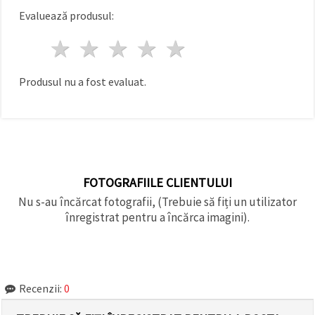
făcând clic
Evaluează produsul:
pe butonul
"Salvați"
1 stea
2 stele
3 stele
4 stele
5 stele
Аcceptati
toate!
Produsul nu a fost evaluat.
Setări
FOTOGRAFIILE CLIENTULUI
Nu s-au încărcat fotografii, (Trebuie să fiți un utilizator
înregistrat pentru a încărca imagini).
Recenzii:
0