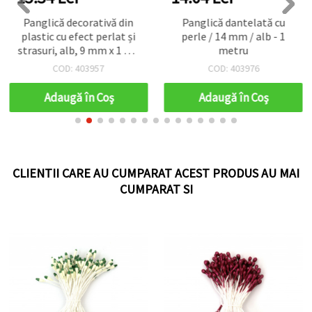
Panglică decorativă din
Panglică dantelată cu
plastic cu efect perlat și
perle / 14 mm / alb - 1
strasuri, alb, 9 mm x 1 m |
metru
Pentru cusut și croitorie,
COD: 403957
COD: 403976
decorarea hainelor,
accesorii de nuntă,
Adaugă în Coş
Adaugă în Coş
felicitări, scrapbooking și
proiecte DIY
CLIENTII CARE AU CUMPARAT ACEST PRODUS AU MAI
CUMPARAT SI