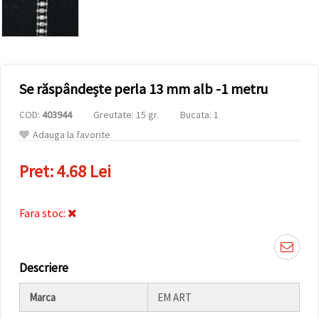
conținut și
reclame
mai
relevante,
inclusiv cu
ajutorul
partenerilor
Se răspândește perla 13 mm alb -1 metru
noștri de
analiză și
marketing.
COD:
403944
Greutate: 15 gr.
Bucata: 1
Puteți fi de
Adauga la favorite
acord să
utilizați
toate
Pret:
4.68 Lei
cookie -
urile făcând
clic pe
"acceptati
Fara stoc:
toate!" Sau
să vă
indicați
preferințele
Descriere
în setări
selectând
un tip de
Marca
EM ART
cookie -uri
dat și