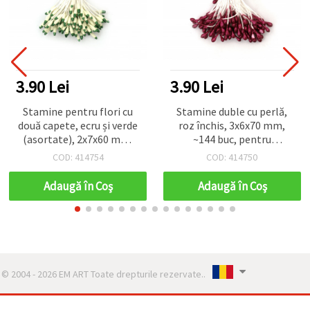
3.90 Lei
3.90 Lei
Stamine pentru flori cu
Stamine duble cu perlă,
două capete, ecru și verde
roz închis, 3x6x70 mm,
(asortate), 2x7x60 mm,
~144 buc, pentru
~144 buc.
aranjamente florale,
COD: 414754
COD: 414750
buchete, hobby creativ &
DIY
Adaugă în Coş
Adaugă în Coş
© 2004 - 2026 EM ART Toate drepturile rezervate..