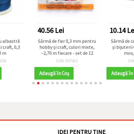
40.56 Lei
10.14 Le
u albastră
Sârmă de fier 0,3 mm pentru
Sârmă de cu
 craft, 0,3
hobby și craft, culori mixte,
și bijuteri
0 m
~2,70 m fiecare - set de 12
mov,
226
COD: 507411
CO
Adaugă în Coş
Adaugă în
IDEI PENTRU TINE