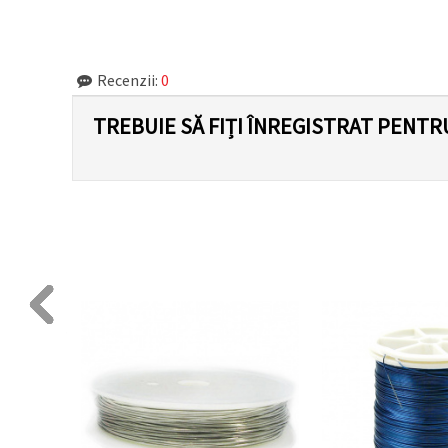
făcând clic
pe butonul
"Salvați"
Recenzii:
0
Аcceptati
toate!
TREBUIE SĂ FIȚI ÎNREGISTRAT PENTR
Setări