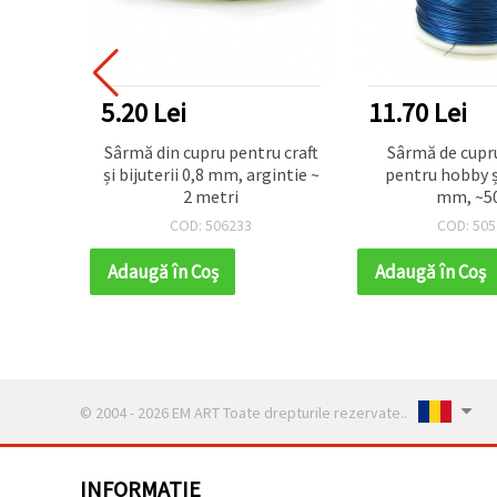
5.20 Lei
11.70 Lei
pentru
Sârmă din cupru pentru craft
Sârmă de cupr
al, 0,3
și bijuterii 0,8 mm, argintie ~
pentru hobby și
obină)
2 metri
mm, ~5
COD: 506233
COD: 505
Adaugă în Coş
Adaugă în Coş
© 2004 - 2026 EM ART Toate drepturile rezervate..
INFORMATIE