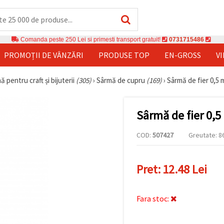
Comanda peste 250 Lei si primesti transport gratuit!
0731715486
PROMOȚII DE VÂNZĂRI
PRODUSE TOP
EN-GROSS
V
ă pentru craft și bijuterii
(305)
›
Sârmă de cupru
(169)
›
Sârmă de fier 0,5 
Sârmă de fier 0,5
COD:
507427
Greutate: 86
Pret:
12.48 Lei
Fara stoc: