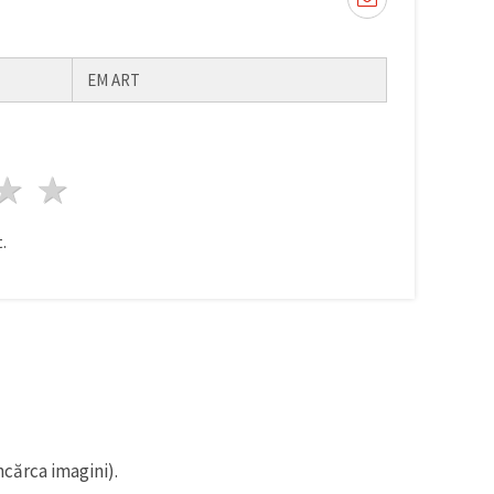
EM ART
ele
3 stele
4 stele
5 stele
.
ncărca imagini).