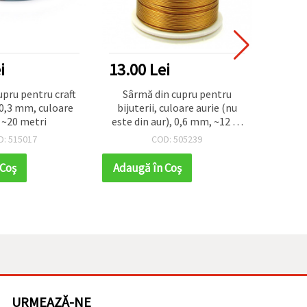
i
13.00 Lei
10.1
pru pentru craft
Sârmă din cupru pentru
Sâr
i 0,3 mm, culoare
bijuterii, culoare aurie (nu
bijuter
 ~20 metri
este din aur), 0,6 mm, ~12 m
bronz
pe bobină – pentru
s
D: 515017
COD: 505239
decorațiuni și proiecte DIY
decora
 Coş
Adaugă în Coş
Adaug
URMEAZĂ-NE