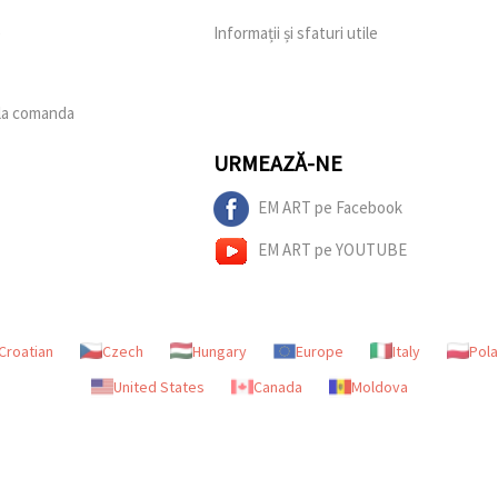
e
Informații și sfaturi utile
 la comanda
URMEAZĂ-NE
EM ART pe Facebook
EM ART pe YOUTUBE
Croatian
Czech
Hungary
Europe
Italy
Pol
United States
Canada
Moldova