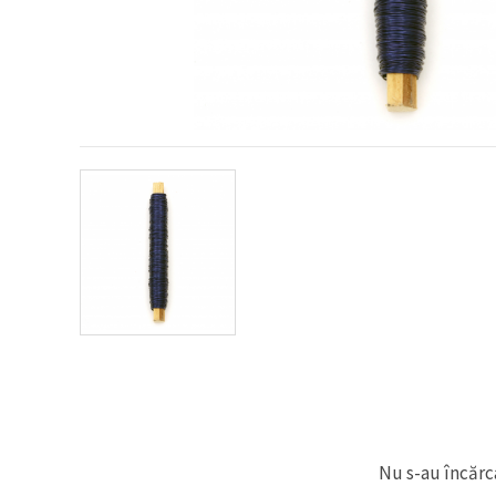
conținut și
reclame
mai
relevante,
inclusiv cu
ajutorul
partenerilor
noștri de
analiză și
marketing.
Puteți fi de
acord să
utilizați
toate
cookie -
urile făcând
clic pe
"acceptati
toate!" Sau
să vă
indicați
preferințele
în setări
selectând
un tip de
cookie -uri
Nu s-au încărca
dat și