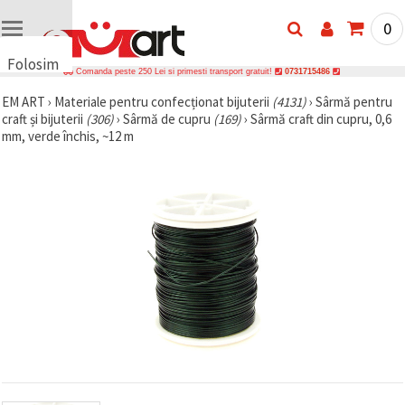
0
Folosim
Comanda peste 250 Lei si primesti transport gratuit!
0731715486
cookie-
EM ART
›
Materiale pentru confecționat bijuterii
(4131)
›
Sârmă pentru
uri
craft și bijuterii
(306)
›
Sârmă de cupru
(169)
›
Sârmă craft din cupru, 0,6
🍪 Folosim
mm, verde închis, ~12 m
cookie-uri
și
tehnologii
similare
pentru a
asigura
funcționarea
corectă a
site-ului,
pentru a vă
îmbunătăți
experiența
și, cu
acordul
dumneavoastră,
pentru a
analiza
traficul și a
afișa