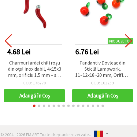
PRODUSE TOP
4.68 Lei
6.76 Lei
Charmuri ardei chili roșu
Pandantiv Dovleac din
din oțel inoxidabil, 4x15x3
Sticlă Lampwork,
mm, orificiu 1,5 mm – set
11~12x18~20 mm, Orificiu:
2 bucăți, pentru bijuterii
6~8x3 mm, Portocaliu,
COD: 176778
COD: 101259
DIY/handmade jucăușe
Accesorii DIY pentru
Bijuterii - 4 buc
Adaugă în Coş
Adaugă în Coş
© 2004 - 2026 EM ART Toate drepturile rezervate..