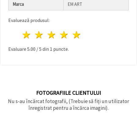
făcând clic
Marca
EM ART
pe butonul
"Salvați"
Evaluează produsul:
Аcceptati
1 stea
2 stele
3 stele
4 stele
5 stele
toate!
Setări
Evaluare
5.00
/
5
din
1
puncte.
FOTOGRAFIILE CLIENTULUI
Nu s-au încărcat fotografii, (Trebuie să fiți un utilizator
înregistrat pentru a încărca imagini).