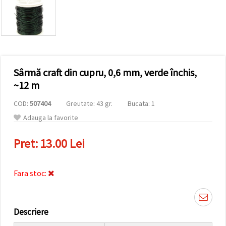
conținut și
reclame
mai
relevante,
inclusiv cu
ajutorul
partenerilor
noștri de
Sârmă craft din cupru, 0,6 mm, verde închis,
analiză și
marketing.
~12 m
Puteți fi de
acord să
COD:
507404
Greutate: 43 gr.
Bucata: 1
utilizați
toate
Adauga la favorite
cookie -
urile făcând
Pret:
13.00 Lei
clic pe
"acceptati
toate!" Sau
să vă
Fara stoc:
indicați
preferințele
în setări
selectând
un tip de
Descriere
cookie -uri
dat și