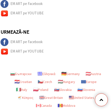
EM ART pe Facebook
EM ART pe YOUTUBE
URMEAZĂ-NE
EM ART pe Facebook
EM ART pe YOUTUBE
Български
Ελληνικά
Germany
Austria
Croatian
Czech
Hungary
Europe
Italy
Poland
Slovakia
Slovenia
Κύπρος
Great Britain
United States
Canada
Moldova