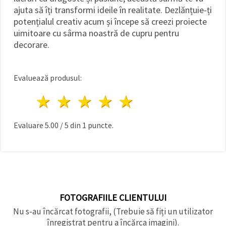
ajuta să îți transformi ideile în realitate. Dezlănțuie-ți
potențialul creativ acum și începe să creezi proiecte
uimitoare cu sârma noastră de cupru pentru
decorare.
Evaluează produsul:
1 stea
2 stele
3 stele
4 stele
5 stele
Evaluare
5.00
/
5
din
1
puncte.
FOTOGRAFIILE CLIENTULUI
Nu s-au încărcat fotografii, (Trebuie să fiți un utilizator
înregistrat pentru a încărca imagini).