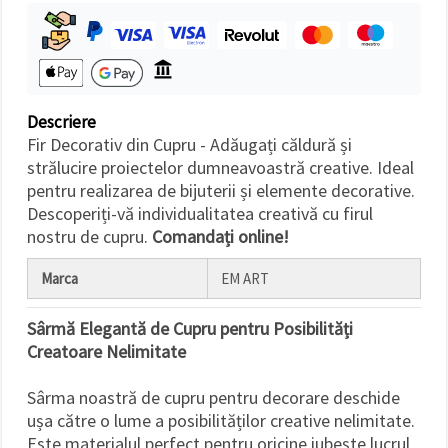
făcând clic
pe butonul
"Salvați"
Аcceptati
toate!
Descriere
Fir Decorativ din Cupru - Adăugați căldură și
Setări
strălucire proiectelor dumneavoastră creative. Ideal
pentru realizarea de bijuterii și elemente decorative.
Descoperiți-vă individualitatea creativă cu firul
nostru de cupru.
Comandați online!
Marca
EM ART
Sârmă Elegantă de Cupru pentru Posibilități
Creatoare Nelimitate
Sârma noastră de cupru pentru decorare deschide
ușa către o lume a posibilităților creative nelimitate.
Este materialul perfect pentru oricine iubește lucrul