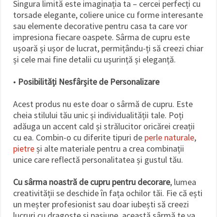
Singura limită este imaginația ta – cercei perfecți cu
torsade elegante, coliere unice cu forme interesante
sau elemente decorative pentru casa ta care vor
impresiona fiecare oaspete. Sârma de cupru este
ușoară și ușor de lucrat, permițându-ți să creezi chiar
și cele mai fine detalii cu ușurință și eleganță.
•
Posibilități Nesfârșite de Personalizare
Acest produs nu este doar o sârmă de cupru. Este
cheia stilului tău unic și individualității tale. Poți
adăuga un accent cald și strălucitor oricărei creații
cu ea. Combin-o cu diferite tipuri de
perle naturale
,
pietre
și alte materiale pentru a crea combinații
unice care reflectă personalitatea și gustul tău.
Cu sârma noastră de cupru pentru decorare
, lumea
creativității se deschide în fața ochilor tăi. Fie că ești
un meșter profesionist sau doar iubești să creezi
lucruri cu dragoste și pasiune, această sârmă te va