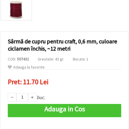
conținut și
reclame
mai
relevante,
inclusiv cu
ajutorul
partenerilor
noștri de
Sârmă de cupru pentru craft, 0,6 mm, culoare
analiză și
marketing.
ciclamen închis, ~12 metri
Puteți fi de
acord să
COD:
507431
Greutate: 43 gr.
Bucata: 1
utilizați
toate
Adauga la favorite
cookie -
urile făcând
Pret:
11.70 Lei
clic pe
"acceptati
toate!" Sau
să vă
buc.
indicați
preferințele
Adauga in Cos
în setări
selectând
un tip de
cookie -uri
dat și