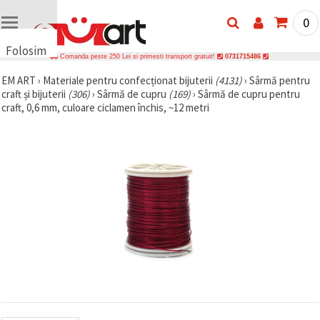
0
Folosim
Comanda peste 250 Lei si primesti transport gratuit!
0731715486
cookie-
EM ART
›
Materiale pentru confecționat bijuterii
(4131)
›
Sârmă pentru
uri
craft și bijuterii
(306)
›
Sârmă de cupru
(169)
›
Sârmă de cupru pentru
🍪 Folosim
craft, 0,6 mm, culoare ciclamen închis, ~12 metri
cookie-uri
și
tehnologii
similare
pentru a
asigura
funcționarea
corectă a
site-ului,
pentru a vă
îmbunătăți
experiența
și, cu
acordul
dumneavoastră,
pentru a
analiza
traficul și a
afișa