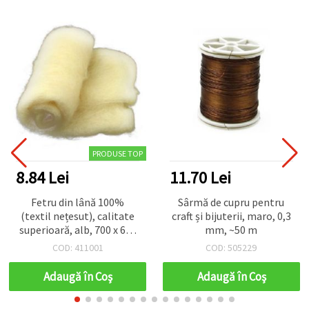
PRODUSE TOP
8.84 Lei
11.70 Lei
Fetru din lână 100%
Sârmă de cupru pentru
(textil nețesut), calitate
craft și bijuterii, maro, 0,3
superioară, alb, 700 x 600
mm, ~50 m
mm - 50 g
COD: 411001
COD: 505229
Adaugă în Coş
Adaugă în Coş