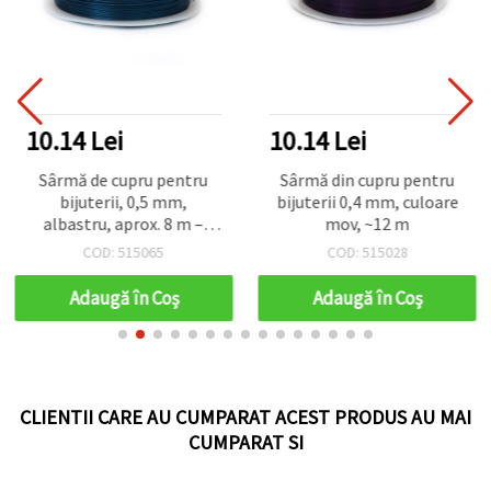
10.14 Lei
10.14 Lei
Sârmă de cupru pentru
Sârmă din cupru pentru
bijuterii, 0,5 mm,
bijuterii 0,4 mm, culoare
albastru, aprox. 8 m –
mov, ~12 m
pentru bijuterii
COD: 515065
COD: 515028
handmade, decorațiuni și
proiecte DIY
Adaugă în Coş
Adaugă în Coş
CLIENTII CARE AU CUMPARAT ACEST PRODUS AU MAI
CUMPARAT SI