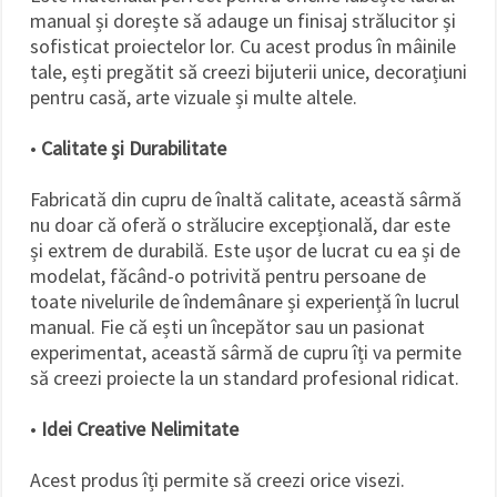
manual și dorește să adauge un finisaj strălucitor și
sofisticat proiectelor lor. Cu acest produs în mâinile
tale, ești pregătit să creezi bijuterii unice, decorațiuni
pentru casă, arte vizuale și multe altele.
•
Calitate și Durabilitate
Fabricată din cupru de înaltă calitate, această sârmă
nu doar că oferă o strălucire excepțională, dar este
și extrem de durabilă. Este ușor de lucrat cu ea și de
modelat, făcând-o potrivită pentru persoane de
toate nivelurile de îndemânare și experiență în lucrul
manual. Fie că ești un începător sau un pasionat
experimentat, această sârmă de cupru îți va permite
să creezi proiecte la un standard profesional ridicat.
•
Idei Creative Nelimitate
Acest produs îți permite să creezi orice visezi.